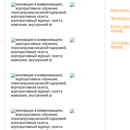
блиц-опрос
"Формула с
И гуру тоже
знаний"
"О путешес
мнений