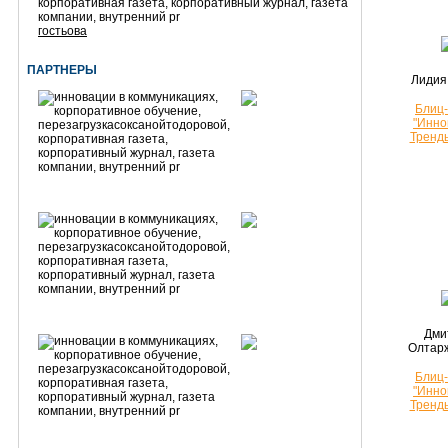
гостьова
ПАРТНЕРЫ
Лидия
Блиц
"Инно
Тренд
Дми
Олтар
Блиц
"Инно
Тренд