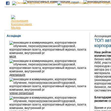
главная
Асоціація
Ассоциаци
ТОП ав
корпор
Наш рейтин
количестве
місія
бизнес-кей
АКМ, участ
переходов 
автора (из
материала 
декларація
сфокусиров
(инновации,
корпоративн
бизнесе, ли
систематич
члени організації
Благодарим
развитие 
Время и ус