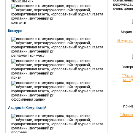
осмысления
умови вступу
рекомендац
очень ценн
контакти
Конкурс
Мария
И гуру то
регламент конкурсу
Валер
"Разн
призи
мене
оформлення заявки
Ирина
Академія Комунікацій
"Иннов
програми