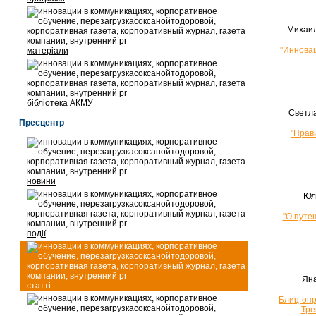
Михаил
"Инновац
матеріали
бібліотека АКМУ
Светл
Пресцентр
"Прав
новини
Юл
"О путе
події
Ян
статті
Блиц-опр
Тре