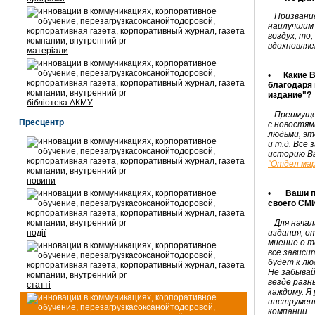
Призвание
наилучшим 
воздух, то,
вдохновляе
матеріали
•
Какие 
благодаря 
издание"?
бібліотека АКМУ
Преимуще
Пресцентр
с новостям
людьми, эт
и т.д. Все
историю В
"Отдел ма
новини
•
Ваши по
своего СМ
Для нача
події
издания, о
мнение о т
все зависи
будет к лю
Не забыва
везде разн
статті
каждому. Я
инструмен
компании.