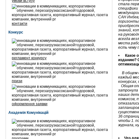
умови вступу
стала перв
специфики 
международ
САН Инбев,
горизонты
контакти
приобрести
знаний, ко
Конкурс
на руковод
всегда вез
места рабо
есть чему 
•
Какое 
регламент конкурсу
изданию? О
оптимизац
В общем 
каждый мес
призи
конкурсах, 
Общая опт
затронула 
наших детс
комиксов, 
отказались
оформлення заявки
запланиров
существенн
Академія Комунікацій
36 страниц
чтобы 1. п
журнала, ну
•
Что для
програми