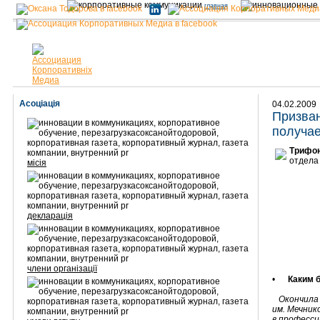
главная
Асоціація
04.02.2009
Призвани
получае
Трифо
отдела
місія
декларація
члени організації
•
Каким 
Окончила
им. Мечник
в професси