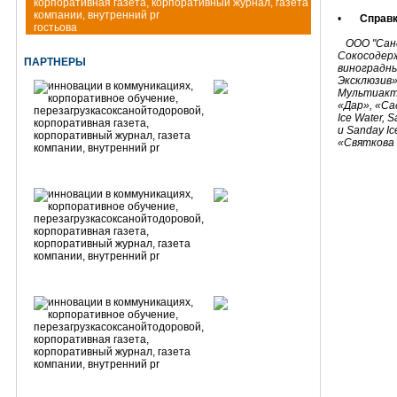
•
Справк
гостьова
ООО "Санд
Сокосодерж
ПАРТНЕРЫ
виноградны
Эксклюзив»
Мультиакт
«Дар», «Са
Ice Water, S
и Sanday Ic
«Святкова 