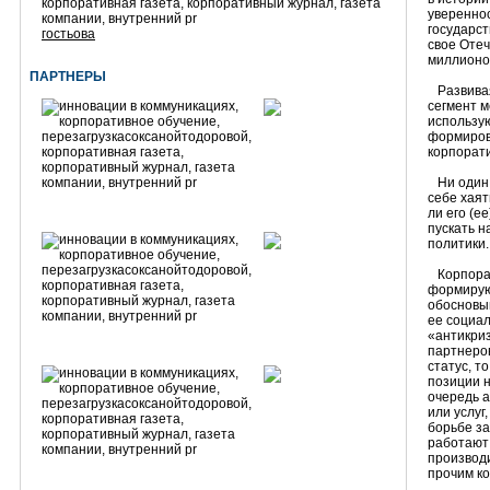
увереннос
государст
гостьова
свое Отеч
миллионов
ПАРТНЕРЫ
Развивая 
сегмент м
использу
формиров
корпорат
Ни один 
себе хаят
ли его (е
пускать н
политики..
Корпорат
формирую
обосновы
ее социа
«антикри
партнеро
статус, т
позиции н
очередь 
или услуг
борьбе за
работают
производ
прочим к