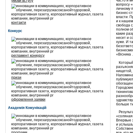
часто и м
умови вступу
вопросу «
личному 
бизнес-ст
власти. П
и к нашем
контакти
свобода 
полном об
Конкурс
какие ра
несет и с
хуже. И т
безответ
бизнесме
«Вісника
регламент конкурсу
Который 
разъясняю
нищетой,
Напомина
призи
публикую
обогащен
Городские
тюнингов
разнообр
оформлення заявки
здравству
больше т
Академія Комунікацій
Результат
«соляная
Впервые 
и услышал
Собственн
програми
все, кто 