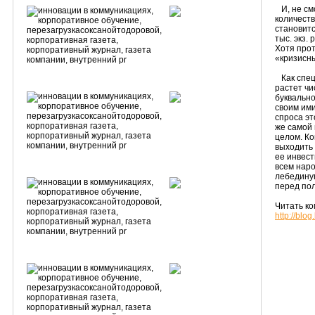
И, не см
количеств
становитс
тыс. экз.
Хотя прот
«кризисны
Как специ
растет чи
буквально
своим им
спроса эт
же самой 
целом. Ко
выходить 
ее инвест
всем наро
лебедину
перед пол
Читать ко
http://blo