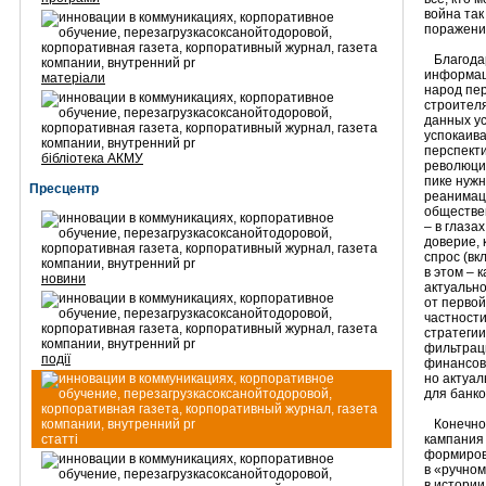
война так
поражени
Благодар
информац
матеріали
народ пер
строителя
данных у
успокаива
перспекти
бібліотека АКМУ
революци
пике нужн
Пресцентр
реанимац
обществен
– в глаза
доверие, 
спрос (вк
в этом – 
новини
актуальн
от первой
частност
стратегии
фильтрац
події
финансов
но актуал
для банко
Конечно,
статті
кампания 
формиров
в «ручном
в истории