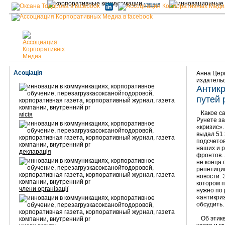
главная
Асоціація
Анна Цер
издательс
Антикр
путей 
Какое са
місія
Рунете за
«кризис».
выдал 51 
подсчетов
наших и р
декларація
фронтов. 
не конца 
репетици
новости. 
котором п
члени організації
нужно по 
«антикриз
обсудить.
Об этике