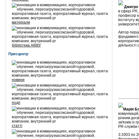
Дмитро
в сфері PR,
професор ка
Інституту ж
матеріали
університет
Автор першо
фундамента
корпоративн
бібліотека АКМУ
діяльності 
Пресцентр
новини
події
Марія Б
комунікацій
річним досв
зв'язків із 
статті
PR-служби In
З 2003 по 