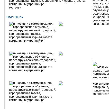
Фестивалю, 
класів у гал
PR. Має зна
гостьова
службами ук
реалізувала
ПАРТНЕРЫ
конференція
учасниця ук
викладацьк
Максим
експерт Це
підтримку 
влади енерг
Керівник пр
автор понад
присвячени
та енергети