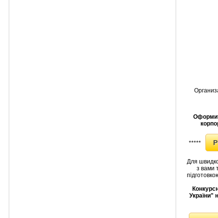
Организ
Оформит
корпо
Р
*****
Для швидко
з вами
підготовкою
Конкурсн
України" 