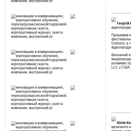
Георгій
відеопродю
Працював н
фестивальн
Unborn), а 
відеопроду
Визнаний е
медіапрода
розвиває пр
LLC у США.
Юлія Ко
музичного к