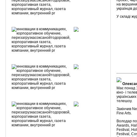
проєкт, чар
на вершини 
українців д
У складі жур
Олекса
Має понад 1
кіно- і тел
українських
телешоу.
Закінчив Ne
Fine Arts.
Володар по
Awards, Hali
Festival, Ho
Festival, Co