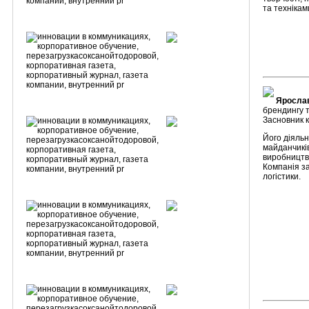
та технікам
Ярослав
брендингу т
Засновник 
Його діяль
майданчиків 
виробництва
Компанія за
логістики.