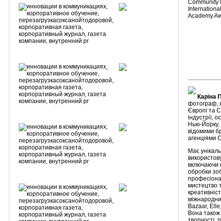
Community F
Internationa
Academy Aw
Каріна 
фотограф, я
Європі та С
індустрії, 
Нью-Йорку,
відомими б
агенціями 
Має унікаль
використову
включаючи 
обробки зо
професіона
мистецтво т
креативніст
міжнародних 
Bazaar, Elle
Вона також 
творчості,