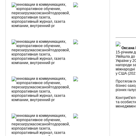
Оксана 
15-річним д
Увійшла до
України у 2
нагороди з
міжнародні 
у США (202
Протягом по
бізнес-захо
різних галу
Контриб'ют
та особисти
менеджмент