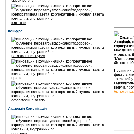
умови вступу
контакти
Конкурс
Оксана 
Асоціації,
корпоратив
Має дві вищ
отримала Ди
регламент конкурсу
"Міжнародни
бізнесі з 19
Постійний д
фестивалях
призи
та статей у
індивідуаль
ведуча про
бізнесу і ка
оформлення заявки
Академія Комунікацій
програми