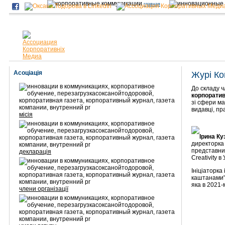
главная
Асоціація
Журі Ко
До складу ч
корпоратив
зі сфери ма
видавці, пр
місія
Ірина К
директорка
представник
декларація
Creativity в 
Ініціаторка
каштанами" 
яка в 2021-
члени організації