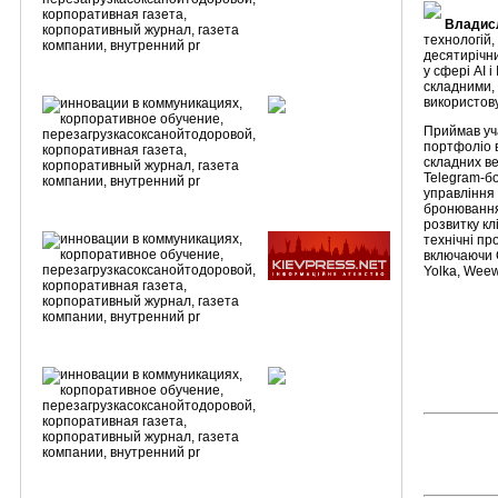
Владис
технологій,
десятирічн
у сфері AI 
складними,
використову
Приймав уча
портфоліо 
складних ве
Telegram-б
управління
бронювання,
розвитку кл
технічні пр
включаючи C
Yolka, Weew