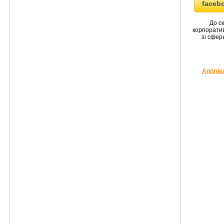
faceb
До с
корпоратив
зі сфери
Апплік