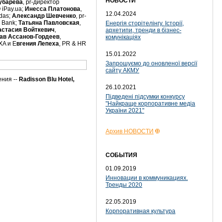
НОВОСТИ
убарева
, pr-директор
 iPay.ua;
Инесса Платонова
,
12.04.2024
idas;
Александр Шевченко
, pr-
 Bank;
Татьяна Павловская
,
Енергія сторітелінгу. Історії,
астасия Войткевич
,
архетипи, тренди в бізнес-
ав Ассанов-Гордеев
,
комунікаціях
XA и Е
вгения Лепеха
, PR & HR
15.01.2022
Запрошуємо до оновленої версії
сайту АКМУ
ения --
Radisson Blu Hotel,
26.10.2021
Підведені підсумки конкурсу
"Найкраще корпоративне медіа
України 2021"
Архив НОВОСТИ
СОБЫТИЯ
01.09.2019
Инновации в коммуникациях.
Тренды 2020
22.05.2019
Корпоративная культура