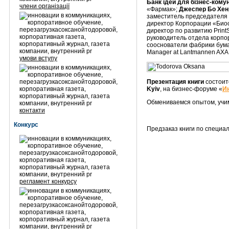
Банк ідей для бізнес-комун
члени організації
«Фармак»;
Джеспер Бо Хен
заместитель председателя
директор Корпорации «Би
директор по развитию Print
руководитель отдела корпо
сооснователи фабрики бум
Manager at Lantmannen AXA
умови вступу
Презентация книги
состои
Kyiv
, на бизнес-форуме «
И
Обмениваемся опытом, учим
контакти
Конкурс
Предзаказ книги по специа
регламент конкурсу