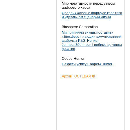
Мир креативности перед лицом
цифрового хаоса
Фредрик Харен о формуле креатива
и идеальном сценарии жизни
Biosphere Corporation
Ми прийняли виклик поставити
«Біосферу» на один комунікаційний
щабель з P&G, Henkel,
Johnson&Johnson і робимо це через
креатив
CooperHunter
Секрети успіху Cooper&Hunter
Архив ГОСТЕВАЯ