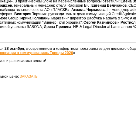
ікацій
». В практическом блоке на перечисленные вопросы ответили:
Елена З
риксен
, генеральный менеджер отеля Radisson Blu;
Евгений Великанов
, СЕО
 наблюдательного совета АО «ПЛАСКЕ»;
Анжела Черкасова
, hr менеджер ad
осфера»;
Виктория Торяник
, руководитель отдела коммуникаций Credit Agricole
Store Group;
Ирина Головань
, маркетинг директор Bacówka Radawa & SPA;
Ан
ративных коммуникаций "Виннер Груп Украина";
Сергей Казимиров
и
Ростисл
ажной упаковка SABONA;
Ирина Пронина
, HR & Legal Director at Lantmannen A
.
тся
28 октября
, в современном и комфортном пространстве для делового общ
нновации в коммуникациях. Тренды 2020
».
ся и развиваемся вместе!
льной цене:
ЗАКАЗАТЬ