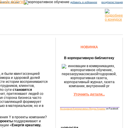
й сайт ФОРУМА
аписать письмо
добавить в избранное
вход/регистрация
НОВИНКА
В корпоративную библиотеку
, и были квинтэссенцией
юмора и здоровой долей
ксте истории воспринимаются
трудников, клиентов,
по сути
становятся
нит, притягивают людей со
Уточнить детали...
ая сторона бизнеса часто
 составляющей формирует
ко в материальном, но и в
Ассоциация Корпоративных Медиа Украины
on Facebook
ения Y в проекты компании?
проекты
поддерживают и
ации «
Енергія креативу.