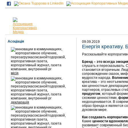
Асоціація
09.09.2019
Енергія креативу. 
Рассказывайте корпоративн
Бренд – это всегда эмоци
слушать и пересказывать. 
становится вторичным. Люд
місія
сопровождении сказок, мифо
мудрости народа.
Волнение
креатива – это неотъемлем
как ценностные декларации
партнеров, отраслевых стей
продуктом
, который форми
схожими ценностями,
форм
недооценивается. В совре
декларація
образ бренда и является со
духовном мире.
Как создавать корпоратив
Какие
ценности вдохновл
развивает современный биз