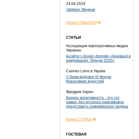
24.04.2019
Эффект Медичи
Архив СОБЫТИЯ
СТАТЬИ
Ассоциация корпоративных медиа
Украины
Інсайти з бізнес-форуму «Інновації в
комунікаціях. Тренди 2020»
Cannes Lions в Україні
У Києві відбувся IV Форум
Креативних Індустрій
Фредрик Харен
Бизнес-креативность - это тот
навык, без которого невозможно
представить современного лидера
Архив СТАТЬИ
ГОСТЕВАЯ