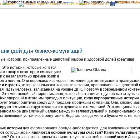
официальны
главная
н
Банк ідей для бізнес-комунікацій
ые истории, приправленные щепоткой юмора и здоровой долей креатива!
я
. Это истории, которые хочется
Сам товар в некотором смысле уже
и с незапамятных времен жили в
в и легенд. Они передавались через поколения детям, внуками и правнуками
 и страсть
, которые вызывают классные истории, приправленные щепоткой 
ая часть человека, записанная на уровне ДНК. Поэтому в современном конте
. Это многослойный пирог смыслов, который затрагивает душевные струны со
кхолдеров. И в итоге мы приходим к ситуации, когда
корпоративные истории
рует благоприятную среду для продажи продукции компании. Они, словно маг
ируют смыслы
вокруг желания сотрудничать с компанией. Эта эмоциональн
менном мире динамичный баланс между интеллектуальной и эмоциональной
ставляющей устойчивой репутации. Ведь мы всегда жили и будем жить не толь
ные истории
для формирования бренда-работодателя, для вовлечения покол
яют
сотрудников и
являются основой культуры счастья
? Какие
культурные 
нес? Ответы на эти вопросы вы сможете узнать их кейсов
новой книги
Ассоци