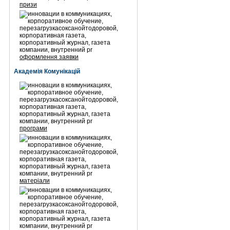
призи
оформлення заявки
Академія Комунікацій
програми
матеріали