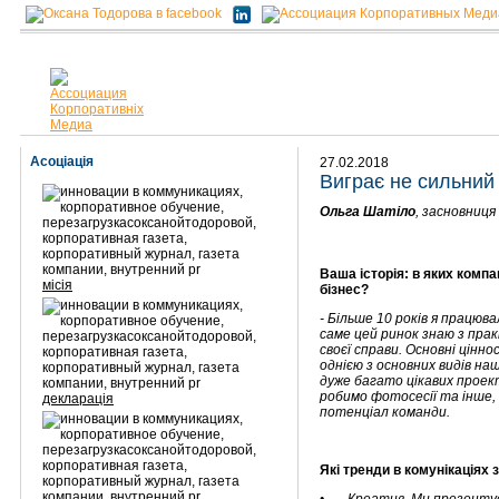
Асоціація
27.02.2018
Виграє не сильний
Ольга Шатіло
, засновниця
Ваша історія: в яких комп
місія
бізнес?
- Більше 10 років я працюв
саме цей ринок знаю з практ
своєї справи. Основні цінн
однією з основних видів на
дуже багато цікавих проек
робимо фотосесії та інше, 
декларація
потенціал команди.
Які тренди в комунікаціях