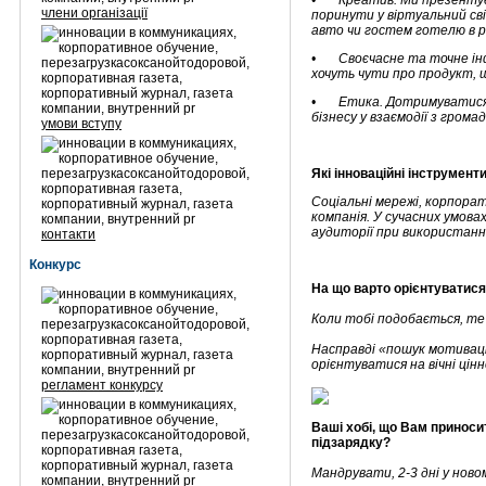
• Креатив. Ми презентуємо
члени організації
поринути у віртуальний св
авто чи гостем готелю в 
• Своєчасне та точне інфо
хочуть чути про продукт, щ
• Етика. Дотримуватися чі
бізнесу у взаємодії з грома
умови вступу
Які інноваційні інструмент
Соціальні мережі, корпорат
компанія. У сучасних умова
аудиторії при використанні
контакти
Конкурс
На що варто орієнтуватися
Коли тобі подобається, те 
Насправді «пошук мотивації
орієнтуватися на вічні цін
регламент конкурсу
Ваші хобі, що Вам приносит
підзарядку?
Мандрувати, 2-3 дні у ново