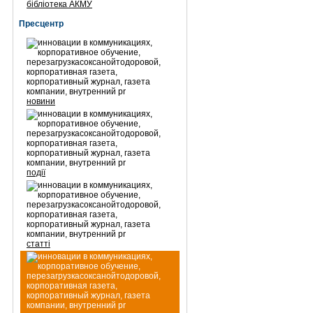
бібліотека АКМУ
Пресцентр
новини
події
статті