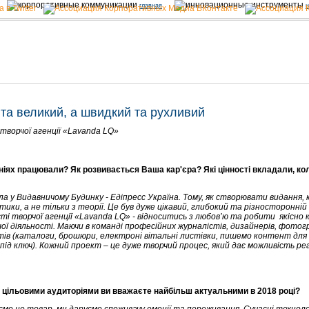
главная
н
 та великий, а швидкий та рухливий
 творчої агенції «Lavanda LQ»
аніях працювали? Як розвивається Ваша кар'єра? Які цінності вкладали, к
ала у Видавничому Будинку - Едіпресс Україна. Тому, як створювати видання,
ики, а не тільки з теорії. Це був дуже цікавий, глибокий та різносторонній д
ості творчої агенції «Lavanda LQ» - відноситись з любов’ю та робити якісно 
шої діяльності. Маючи в команді професійних журналістів, дизайнерів, фотог
тів (каталоги, брошюри, електроні вітальні листівки, пишемо контент для 
під ключ). Кожний проект – це дуже творчий процес, який дає можливість ре
 з цільовими аудиторіями ви вважаєте найбільш актуальними в 2018 році?