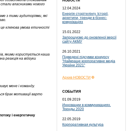
гії дозволяють споживачам
НОВОСТИ
и стали власниками нового
12.04.2024
Енергія сторітелінгу. Історії,
ме з тими аудиторіями, які
архетипи, тренди в бізнес-
аво.
комунікаціях
 це ключова умова етичності
15.01.2022
Запрошуємо до оновленої версії
сайту АКМУ
26.10.2021
тів, якими користується наша
Підведені підсумки конкурсу
на реакція на відгуки
"Найкраще корпоративне медіа
України 2021"
Архив НОВОСТИ
ивує мене і команду.
СОБЫТИЯ
ься брак мотивації варто
01.09.2019
Инновации в коммуникациях.
Тренды 2020
потоку і енергетичну
22.05.2019
Корпоративная культура