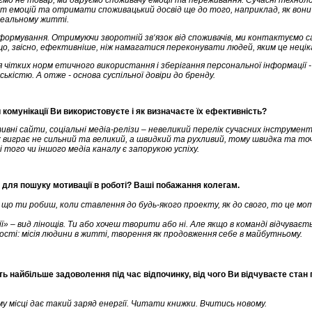
 не товар, ми даруємо споживачу емоції та переживання. Сучасні техноло
іт емоцій та отримати споживацький досвід ще до того, наприклад, як вон
реальному житті.
рмування. Отримуючи зворотній зв‘язок від споживачів, ми контактуємо са
о, звісно, ефективніше, ніж намагатися переконувати людей, яким це нецік
тких норм етичного використання і зберігання персональної інформації -
дськістю. А отже - основа суспільної довіри до бренду.
и комунікації Ви використовуєте і як визначаєте їх ефективність?
ивні сайти, соціальні медіа-релізи – невеликий перелік сучасних інструмен
х виграє не сильний та великий, а швидкий та рухливий, тому швидка та точ
 того чи іншого медіа каналу є запорукою успіху.
 для пошуку мотивації в роботі? Ваші побажання колегам.
що ти робиш, коли ставлення до будь-якого проекту, як до свого, то це мот
» – вид лінощів. Ти або хочеш творити або ні. Але якщо в команді відчуваєт
ності: місія людини в житті, творення як продовження себе в майбутньому.
ь найбільше задоволення під час відпочинку, від чого Ви відчуваєте стан 
му місці дає такий заряд енергії. Читати книжки. Вчитись новому.