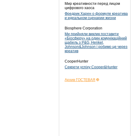
Мир креативности перед лицом
цифрового хаоса
Фредрик Харен о формуле креатива
и идеальном сценарии жизни
Biosphere Corporation
Ми прийняли виклик поставити
«Біосферу» на один комунікаційний
щабель з P&G, Henkel,
Johnson&Johnson і робимо це через
креатив
CooperHunter
Секрети успіху Cooper&Hunter
Архив ГОСТЕВАЯ