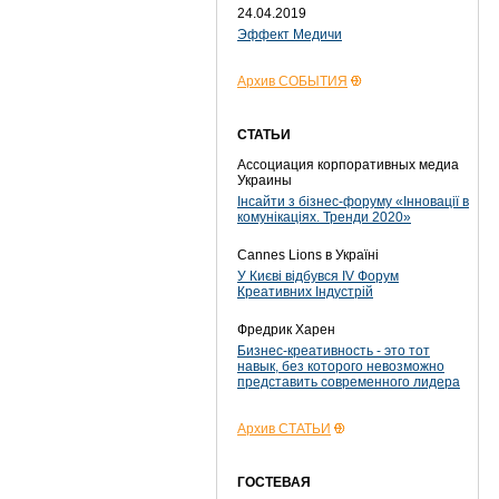
24.04.2019
Эффект Медичи
Архив СОБЫТИЯ
СТАТЬИ
Ассоциация корпоративных медиа
Украины
Інсайти з бізнес-форуму «Інновації в
комунікаціях. Тренди 2020»
Cannes Lions в Україні
У Києві відбувся IV Форум
Креативних Індустрій
Фредрик Харен
Бизнес-креативность - это тот
навык, без которого невозможно
представить современного лидера
Архив СТАТЬИ
ГОСТЕВАЯ