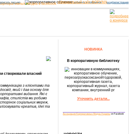
официальный сайт ФОРУМА
аписать письмо
добавить в избранное
вход/регистрация
НОВИНКА
В корпоративную библиотеку
оли створювали власний
 коммунікацію з клієнтами та
освід, який і дав основу для
корпоративні видання. Які є
рафів, стилістів ми робимо
Уточнить детали...
сторінок соціальних мереж,
алізовувати креатив, ідеї та
Ассоциация Корпоративных Медиа Украины
on Facebook