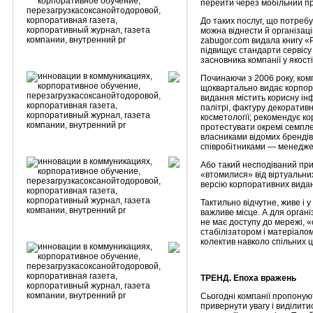
перейти через мобільний при
До таких послуг, що потреб
можна віднести й організац
zabugor.com видала книгу «
підвищує стандарти сервісу 
засновника компанії у якості
Починаючи з 2006 року, ком
щоквартально видає корпор
видання містить корисну ін
палітрі, фактуру декоративн
косметології; рекомендує ко
протестувати окремі семплер
власниками відомих брендів 
співробітниками — менеджер
Або такий несподіваний прик
«втомилися» від віртуальних
версію корпоративних видан
Тактильно відчутне, живе і
важливе місце. А для орган
не має доступу до мережі, 
стабілізатором і матеріало
колектив навколо спільних ці
ТРЕНД. Епоха вражень
Сьогодні компанії пропонуют
привернути увагу і виділит