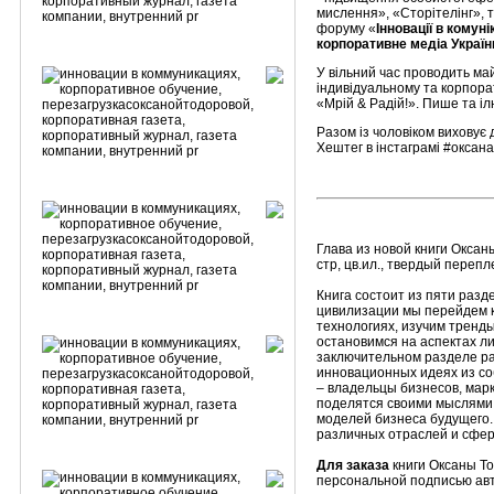
мислення», «Сторітелінг», т
форуму «
Інновації в комуні
корпоративне медіа Україн
У вільний час проводить май
індивідуальному та корпора
«Мрій & Радій!». Пише та іл
Разом із чоловіком виховує
Хештег в інстаграмі #оксан
Глава из новой книги Окса
стр, цв.ил., твердый переп
Книга состоит из пяти раз
цивилизации мы перейдем к
технологиях, изучим тренды
остановимся на аспектах ли
заключительном разделе р
инновационных идеях из со
– владельцы бизнесов, мар
поделятся своими мыслями 
моделей бизнеса будущего.
различных отраслей и сфер
Для заказа
книги Оксаны Т
персональной подписью авт