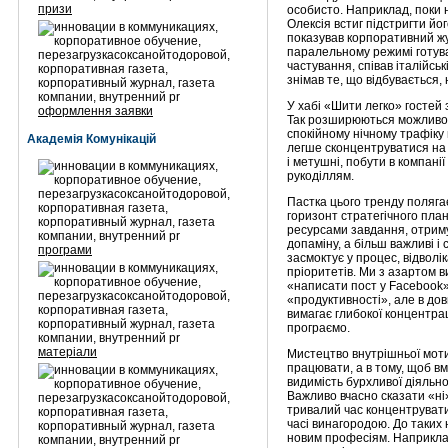
призи
особисто. Наприклад, поки н
Олексія встиг підстригти йо
показував корпоративний жу
паралельному режимі готува
частування, співав італійсь
знімав те, що відбувається, 
У хабі «Шити легко» гостей 
оформлення заявки
Так розширюються можливос
спокійному нічному трафіку 
Академія Комунікацій
легше сконцентруватися на 
і метушні, побути в компані
рукоділлям.
Пастка цього тренду полягає
горизонт стратегічного пла
ресурсами завдання, отрим
допаміну, а більш важливі і
програми
засмоктує у процес, відволі
пріоритетів. Ми з азартом в
«написати пост у Facebook»
«продуктивності», але в довг
вимагає глибокої концентраці
програємо.
матеріали
Мистецтво внутрішньої мотив
працювати, а в тому, щоб в
видимість бурхливої діяльно
Важливо вчасно сказати «ні
тривалий час концентрувати
часі винагородою. До таких 
новим професіям. Наприклад