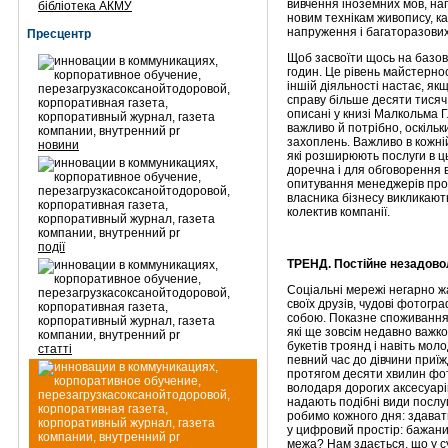
вивчення іноземних мов, на
бібліотека АКМУ
новим технікам живопису, ка
напруження і багаторазови
Пресцентр
Щоб засвоїти щось на базово
годин. Це рівень майстернос
іншій діяльності настає, я
справу більше десяти тисяч
описані у книзі Малкольма Г
важливо й потрібно, оскіль
захоплень. Важливо в кожній 
новини
які розширюють послуги в ц
доречна і для обговорення в
опитування менеджерів про 
власника бізнесу викликають
колектив компанії.
події
ТРЕНД. Постійне незадов
Соціальні мережі негарно ж
своїх друзів, чудові фотогра
собою. Показне споживання 
які ще зовсім недавно важк
букетів троянд і навіть моло
статті
певний час до дівчини приїж
протягом десяти хвилин фо
володаря дорогих аксесуарів
надають подібні види послуг
робимо кожного дня: здава
у цифровий простір: бажани
межа? Нам здається, що у су