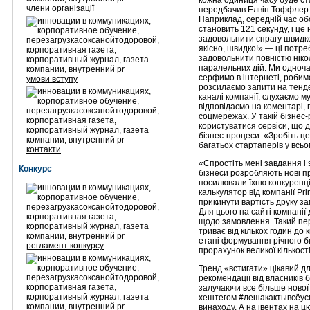
кожна одиниця часу буде с
члени організації
передбачив Елвін Тоффлер ще
Наприклад, середній час об
становить 121 секунду, і це
задовольнити спрагу швидко
якісно, швидко!» — ці потре
задовольнити повністю ніко
паралельних дій. Ми одноча
серфимо в інтернеті, робим
умови вступу
розсилаємо запити на тенде
каналі компанії, слухаємо м
відповідаємо на коментарі, 
соцмережах. У такій бізнес
користуватися сервіси, що 
бізнес-процеси. «Зробіть ц
багатьох стартаперів у всьом
контакти
«Спростіть мені завдання і 
Конкурс
бізнеси розробляють нові п
посилювали їхню конкуренці
калькулятор від компанії Pri
прикинути вартість друку з
Для цього на сайті компанії
щодо замовлення. Такий пе
триває від кількох годин до 
етапі формування річного б
регламент конкурсу
прорахунок великої кількост
Тренд «встигати» цікавий дл
рекомендації від власників 
залучаючи все більше нової 
хештегом #лешакактывсёусп
винаходу. А на івентах на 