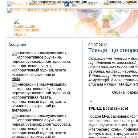
главная
Асоціація
03.07.2018
Тренди, що створ
Обговорення трендів у проф
сприйняття можливостей, я
нові парадигми мислення 
31 липня, на лекції «Тренд
Тодорова представить влас
місія
комунікацій. А поки пропону
описала у книзі «МАЙБУТНЄ
Оксана Тодоро
…
ТРЕНД. Встигати все!
декларація
Гордон Мур, засновник корпор
спостережень ще сорок років
Мура свідчить: кількість тр
інтегральної схеми, подвоює
знижуватися, а продуктивні