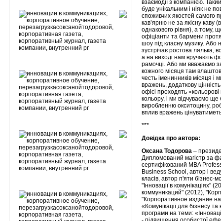
взаємодії з компанією. Таки
буде унікальним і ніяк не п
споживчих якостей самого п
кав’ярню не за якісну каву 
однакового рівня), а тому, 
офіціанти та бармени протя
шоу під класну музику. Або 
зустрічає ростова лялька, 
а на виході нам вручають 
рамочці. Або ми вважаємо з
кожного місяця там влаштов
честь іменинників місяця і 
вражень, додаткову цінність
офісі проходять «кольорові п
кольору, і ми відчуваємо ще
виробленню окситоцину, ро
вплив вражень цінуватимет
***
Довідка про автора:
Оксана Тодорова
– президе
Дипломований магістр за ф
сертифікований MBA Profess
Business School, автор і ве
класів, автор п'яти бізнес-м
"Інновації в комунікаціях" (
коммуникаций" (2012), "Кор
"Корпоративное издание на 
«Комунікації для бізнесу та
програми на теми: «Інноваці
- підвищення особистої ефе