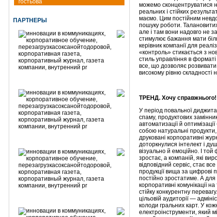
гостьова
можемо сконцентруватися н
реальних і стійких результ
маємо. Цим постійним невд
ПАРТНЕРЫ
пошуку роботи. Талановитих
але і там вони надовго не 
стимулює бажання мати біль
керівник компанії для реалі
«контроль» стикається з но
стиль управління в форматі 
все, що дозволяє розвивати 
високому рівню складності н
ТРЕНД. Хочу справжнього!
У період повальної диджитал
спаму, продуктових замінникі
автоматизації й оптимізації
собою натуральні продукти,
друковані корпоративні журн
доторкнулися інтелект і ду
візуально й емоційно. І той 
зростає, а компаній, які ви
відповідний сервіс, стає все
продукції вища за цифрові по
постійно зростатиме. А для 
корпоративні комунікації на
стійку конкурентну перевагу
цільовій аудиторії — адмін
колоди гральних карт. У кож
електроінструменти, який м