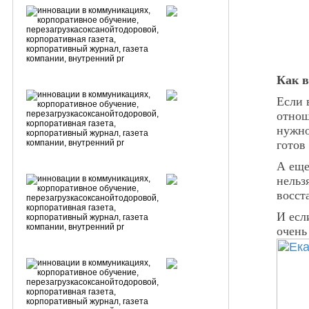
Как в
Если 
отнош
нужно
готов
А еще
нельз
восст
И есл
очень