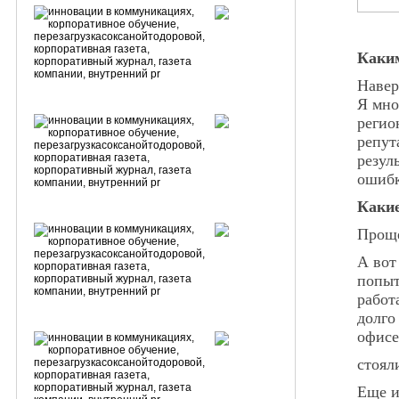
Каким
Навер
Я мно
регио
репут
резул
ошиб
Какие
Проще
А вот
попыт
работ
долго
офисе
стоял
Еще и