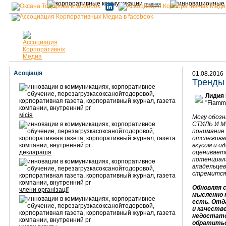
главная
Асоціація
01.08.2016
Тренды 
Лидия
"Fiamma
місія
Могу обозн
СТИЛЬ И МО
понимание 
отслежива
вкусом и о
декларація
оцениваетс
потенциала
владельцев
стремится
Обновляя с
члени організації
мысленно к
есть. Отд
и качеств
недостато
обратитьс