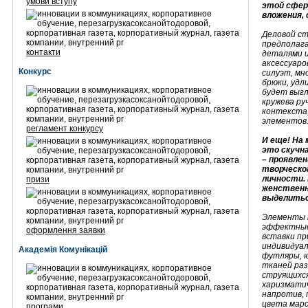
умови вступу
этой сфере
вложения,
Деловой ст
предполага
контакти
деталями и
аксессуаро
Конкурс
силуэт, мн
брюки, удл
будет выгл
кружева ру
контекста,
элементов
регламент конкурсу
И еще! На 
это скучна
– проявле
творческо
личности.
призи
женственн
выделитьс
Элементы п
эффектные
оформлення заявки
вставки пр
индивидуа
Академія Комунікацій
футляры, ю
тканей раз
струящихся
харизматич
напротив, 
цвета марс
програми