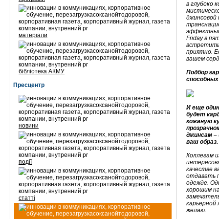
в глубоко 
мистическо
джинсовой 
транснаци
эффектный 
матеріали
Friday в п
встретить
приятно. Е
вашем серд
бібліотека АКМУ
Подбор гар
способных
Пресцентр
И еще один
будет кар
кожаную ку
новини
прозрачно
джинсам – 
ваш образ.
Коллегам и
події
интересова
качестве в
отдавать п
одежде. Од
хорошим на
замечатель
статті
карьерной 
желаю.