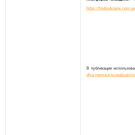
https://findinukraine.com.ua
В публикации использов
dlya-menya-e-to-realizatsiya