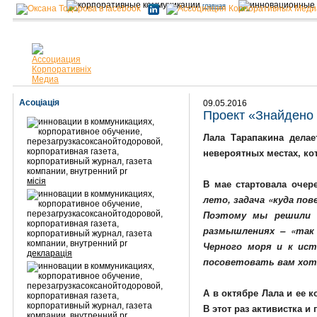
главная
Асоціація
09.05.2016
Проект «Знайдено 
Лала Тарапакина делае
невероятных местах, кот
місія
В мае стартовала очер
лето, задача «куда п
Поэтому мы решили з
размышлениях – «так 
Черного моря и к ис
декларація
посоветовать вам хотя
А в октябре Лала и ее к
В этот раз активистка 