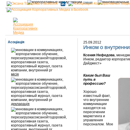
главная
Асоціація
25.09.2012
Инком о внутренни
Ксения Нефедова
, менедж
Инком, редактор корпорати
Дайджест»
місія
Каким был Ваш
путь в
профессию?
Хорошо
известный факт,
что внутренние
декларація
коммуникации
находятся на
пересечении
маркетинга и
управления
персоналом. Мое