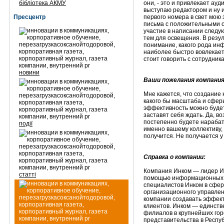
бібліотека АКМУ
они, - это и привлекает ау
выступаю редактором и ну 
Пресцентр
первого номера в свет мою
письма с положительными 
участие в написании следу
тем для освещения. В резу
понимание, какого рода ин
наиболее быстро вовлекаетс
стоит говорить с сотрудник
новини
Ваши пожелания компания
Мне кажется, что создание
какого бы масштаба и сфер
эффективность можно будет
заставят себя ждать. Да, в
постепенно будете нарабат
події
именно вашему коллективу, 
получится. Не получается у 
Справка о компании:
Компания Инком — лидер ИТ
статті
помощью информационных т
специалистов Инком в сфер
организационного управлен
компании создавать эффек
клиентов. Инком — единст
филиалов в крупнейших гор
представительства в Респуб