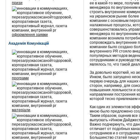
призи
ее в какой-то мере, получи
менеджера по внутренним к
строить внутренние коммуни
на украинском рынке более 
компании с основным персо
налаженные процессы, котор
совершенствовались управл
менеджера по внутренним к
оформлення заявки
компании возникла потребн
сопровождать внутренние п
Академія Комунікацій
компании было создано бол
внутреннего PR стояло вне
популярных методов ведени
сотрудниками и руководств
являлось то, что такой диа
За довольно короткий, но 
Инком, было запущено неск
програми
первую очередь для наших 
сторон, например, для сои
повышения лояльности и о
направлении построения ко
которой тесно привлекаем 
Как один из элементов эфф
матеріали
мною было предложено соз
Таким образом, оценив все 
выпускать «Инком Дайджест
Важно подчеркнуть, что дан
отличает от подобных канал
сотрудников и о сотрудника
Большинство статей пишут 