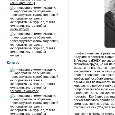
члени організації
умови вступу
профессиональное развити
контакти
получила в Киевском Нацио
В.Гетьмана (КНЕУ) по спец
Конкурс
экономика труда, но как не
маркетинга в консалтингово
консалтинге, знает – темп
проекты совершенно разной
требующий особого внимани
работы, нет возможности ни
хорошо, что получив такую
попробовать себя в разных
регламент конкурсу
и наладить большое количе
помогают. Как будто загляд
посчастливилось пройти ра
семинары, принять участие 
Communicator» (Убедительн
Год назад я сменила сферу 