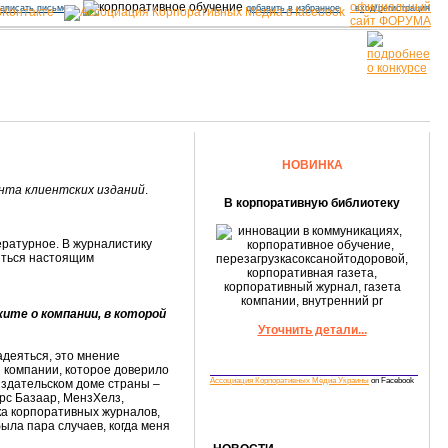
официальный
аписать письмо
добавить в избранное
вход/регистрация
сайт ФОРУМА
НОВИНКА
нта клиентских изданий
.
В корпоративную библиотеку
ературное. В журналистику
виться настоящим
те о компании, в которой
Уточнить детали...
адеяться, это мнение
й компании, которое доверило
Ассоциация Корпоративных Медиа Украины
on Facebook
здательском доме страны –
ерс Базаар, МензХелз,
а корпоративных журналов,
ыла пара случаев, когда меня