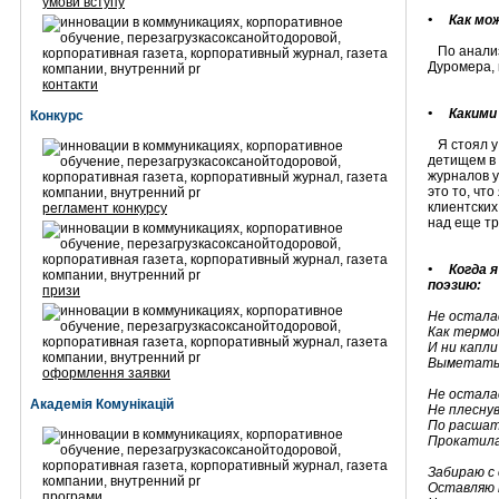
умови вступу
• Как мо
По анализ
Дуромера, 
контакти
•
Какими 
Конкурс
Я стоял у 
детищем в 
журналов у
это то, чт
клиентских
регламент конкурсу
над еще тр
• Когда я
поэзию:
призи
Не осталас
Как термо
И ни капли
Выметать 
оформлення заявки
Не осталас
Академія Комунікацій
Не плеснув
По расшат
Прокатила
Забираю с 
Оставляю 
програми