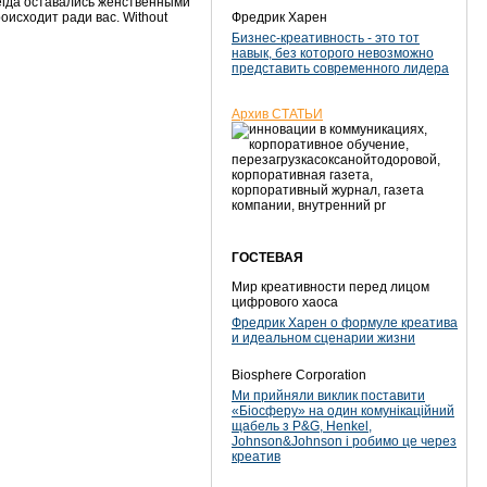
егда оставались женственными
оисходит ради вас. Without
Фредрик Харен
Бизнес-креативность - это тот
навык, без которого невозможно
представить современного лидера
Архив СТАТЬИ
ГОСТЕВАЯ
Мир креативности перед лицом
цифрового хаоса
Фредрик Харен о формуле креатива
и идеальном сценарии жизни
Biosphere Corporation
Ми прийняли виклик поставити
«Біосферу» на один комунікаційний
щабель з P&G, Henkel,
Johnson&Johnson і робимо це через
креатив