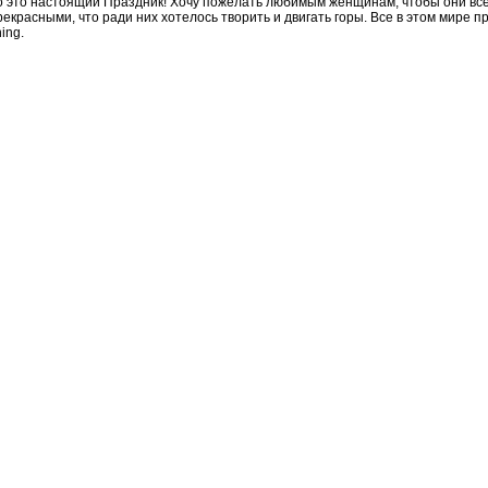
о это настоящий Праздник! Хочу пожелать любимым женщинам, чтобы они вс
рекрасными, что ради них хотелось творить и двигать горы. Все в этом мире пр
hing.