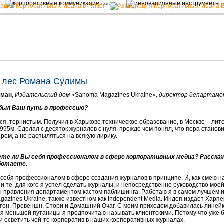
главная
н
 лес Романа Сулимы
оман
,
Издательский дом «
Sanoma Magazines Ukraine
», директор департаме
был Ваш путь в профессию?
я, тернистым. Получил в Харькове техническое образование, в Москве – лит
995м. Сделал с десяток журналов с нуля, прежде чем понял, что пора стано
ром, а не распыляться на всякую лирику.
е ли Вы себя профессионалом в сфере корпоративных медиа? Расскажи
ботаете.
 себя профессионалом в сфере создания журналов в принципе. И, как смею н
и те, для кого я успел сделать журналы, и непосредственно руководство мое
 правления департаментом кастом паблишинга. Работаю я в самом лучшем и
azines Ukraine, также известном как Independent Media. Индеп издает Харп
ен, Превеншн, Стори и Домашний Очаг. С моим приходом добавилась линейк
я меньшей путаницы я предпочитаю называть клиентскими. Потому что уже б
 осветить чей-то корпоратив в наших корпоративных журналах.