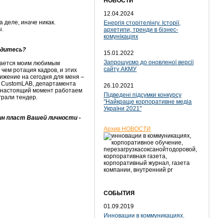
НОВОСТИ
12.04.2024
а деле, иначе никак.
Енергія сторітелінгу. Історії,
ы.
архетипи, тренди в бізнес-
комунікаціях
рдитесь?
15.01.2022
Запрошуємо до оновленої версії
стается моим любимым
сайту АКМУ
чем ротация кадров, и этих
тижение на сегодня для меня –
ия CustomLAB, департамента
26.10.2021
 в настоящий момент работаем
Підведені підсумки конкурсу
грали тендер.
"Найкраще корпоративне медіа
України 2021"
ин пласт Вашей личности -
Архив НОВОСТИ
СОБЫТИЯ
01.09.2019
Инновации в коммуникациях.