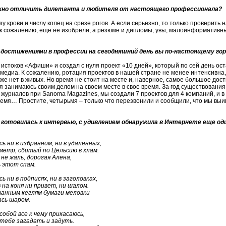
жно отличить дилетанта и любителя от настоящего профессионала?
у крови и числу колец на срезе рогов. А если серьезно, то только проверить н
к сожалению, еще не изобрели, а резюме и дипломы, увы, малоинформативн
достижениями в профессии на сегодняшний день вы по-настоящему го
истоков «Афиши» и создал с нуля проект «10 дней», который по сей день о
медиа. К сожалению, ротация проектов в нашей стране не менее интенсивна, 
же нет в живых. Но время не стоит на месте и, наверное, самое большое дос
о я занимаюсь своим делом на своем месте в свое время. За год существован
 журналов при Sanoma Magazines, мы создали 7 проектов для 4 компаний, и
емя… Простите, четырьмя – только что перезвонили и сообщили, что мы выи
 готовилась к интервью, с удивлением обнаружила в Интернете еще од
ь ни в избранном, ни в удаленных,
метр, сбитый по Цельсию в хлам.
 не жаль, дорогая Алена,
этот спам.
ь ни в подписях, ни в заголовках,
 на коня ни привет, ни шалом.
анным кеглям бумаги меловки
сь шаром.
собой все к чему прикасаюсь,
тебе загадать и задуть.