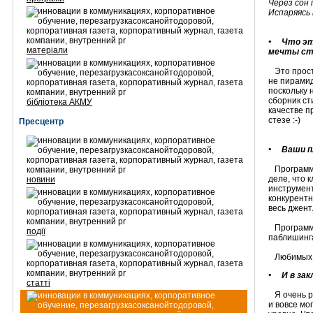
Через сон 
Испаряясь 
• Что это
матеріали
мечты ст
Это просто
не пирамид
поскольку 
сборник ст
бібліотека АКМУ
качестве п
стезе :-)
Пресцентр
• Ваши пл
Программ
деле, что 
новини
инструмент
конкурентн
весь джент
Программа
події
паблишинга
Любимых ст
• И в зак
статті
Я очень р
и вовсе мо