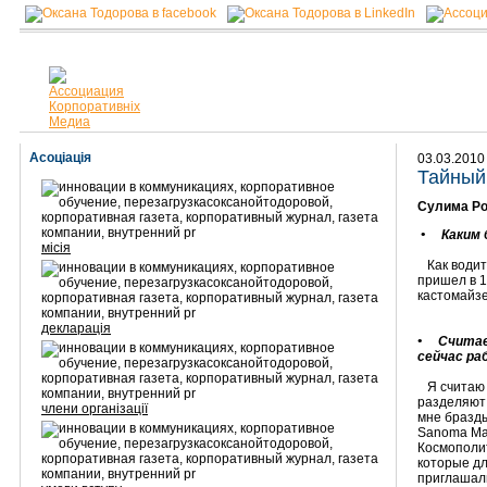
Асоціація
03.03.2010
Тайный
Сулима Р
• Каким 
місія
Как водитс
пришел в 1
кастомайзе
декларація
• Считает
сейчас ра
Я считаю
разделяют 
члени організації
мне бразды
Sanoma Mag
Космополит
которые дл
приглашали