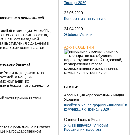
Тренды 2020
22.05.2019
работа над реализацией
Корпоративная культура
24.04.2019
ю любой коммерции. Не хобби,
Эффект Медичи
х в стихах говорить сложно,
ом. Пять лет назад мой
два выступления с диджеем в
Архив СОБЫТИЯ
 и все достижения на этой
ческого багажа)
е Украины, и доказать на
итателей, а мощный
мих компаний, их
ио и борды – это далеко не
СТАТЬИ
Ассоциация корпоративных медиа
й захват рынка кастом
Украины
Інсайти з бізнес-форуму «Інновації в
комунікаціях. Тренди 2020»
Cannes Lions в Україні
У Києві відбувся IV Форум
осятся с ухмылкой, а в Штатах
Креативних Індустрій
 еще на государственном