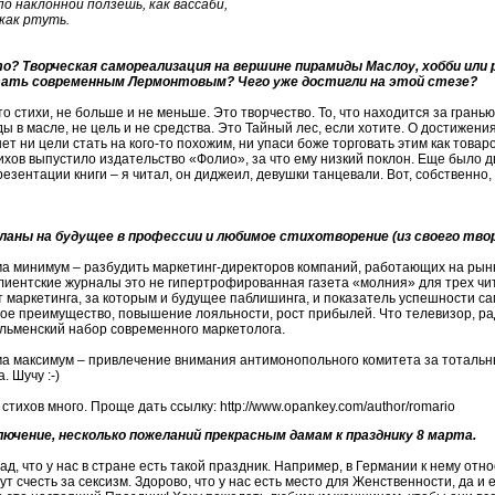
по наклонной ползешь, как вассаби,
как ртуть.
? Творческая самореализация на вершине пирамиды Маслоу, хобби или 
ать современным Лермонтовым? Чего уже достигли на этой стезе?
 стихи, не больше и не меньше. Это творчество. То, что находится за грань
ы в масле, не цель и не средства. Это Тайный лес, если хотите. О достижения
нет ни цели стать на кого-то похожим, ни упаси боже торговать этим как товар
ихов выпустило издательство «Фолио», за что ему низкий поклон. Еще было 
резентации книги – я читал, он диджеил, девушки танцевали. Вот, собственно,
аны на будущее в профессии и любимое стихотворение (из своего твор
а минимум – разбудить маркетинг-директоров компаний, работающих на рынк
клиентские журналы это не гипертрофированная газета «молния» для трех ч
 маркетинга, за которым и будущее паблишинга, и показатель успешности са
ое преимущество, повышение лояльности, рост прибылей. Что телевизор, рад
льменский набор современного маркетолога.
 максимум – привлечение внимания антимонопольного комитета за тотальны
. Шучу :-)
ихов много. Проще дать ссылку: http://www.opankey.com/author/romario
лючение, несколько пожеланий прекрасным дамам к празднику 8 марта.
ад, что у нас в стране есть такой праздник. Например, в Германии к нему отн
гут счесть за сексизм. Здорово, что у нас есть место для Женственности, да и