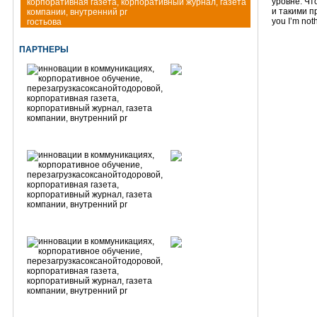
уровне. Чт
и такими п
you I’m not
гостьова
ПАРТНЕРЫ