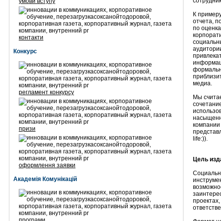
сотрудник
умови вступу
К примеру
отчета, п
по оценка
корпорати
контакти
социальн
аудитории
Конкурс
привлека
информаци
формальн
приблизи
медиа.
регламент конкурсу
Мы счита
сочетани
использов
насыщенн
компании 
призи
представ
life:)).
Цель изда
оформлення заявки
Социальн
Академія Комунікацій
инструмен
возможно
заинтере
проектах,
ответстве
програми