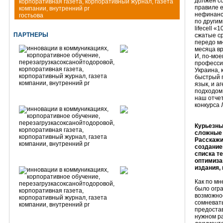
должен со
правиле е
нефинанс
гостьова
по другим
lifecell 
ПАРТНЕРЫ
сжатые ср
передо мн
месяца вр
И, по-мое
професси
Украина, 
быстрый п
язык, и а
подходом
наш отче
конкурса
Курьезны
сложные 
Расскажи
создание
списка т
оптимизац
издания, 
Как по мн
было огра
возможно
сомневать
предостав
нужном р