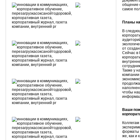
документа
общение 
самое пол
Планы на
В следую
корпорат
аудитори
экологиче
от создан
Сейчас в 
корпорати
внутренне
сотрудни
Также у н
компании 
экономик
продолжа
наполнени
чтобы на
информац
Ваши пож
корпорат
Коллегам 
экспериме
форматы м
же, как и