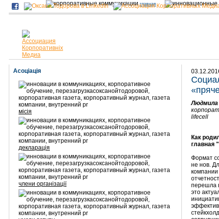
главная
Асоціація
03.12.201
Социал
«пряче
Людмила
корпорат
місія
lifecell
Как роди
главная 
декларація
Формат со
не нов. Д
компании
отчетнос
члени організації
перешла в
это актуа
инициати
эффектив
стейкхолд