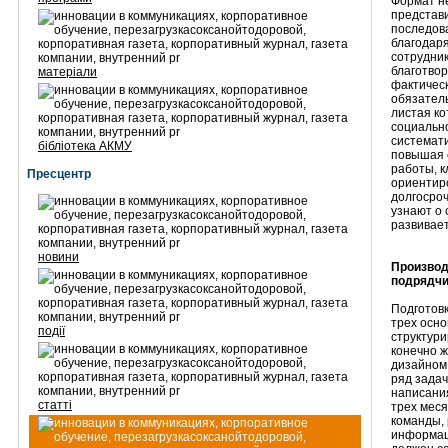
Формат н
представ
последова
благодар
сотрудник
благотво
матеріали
фактичес
обязател
листая к
социально
системат
бібліотека АКМУ
повышая 
работы, 
Пресцентр
ориентиро
долгосро
узнают о
развивает
новини
Производ
подрядчик
Подготовк
трех осно
події
структури
конечно ж
дизайном.
ряд задач
написания
статті
трех меся
команды, 
информац