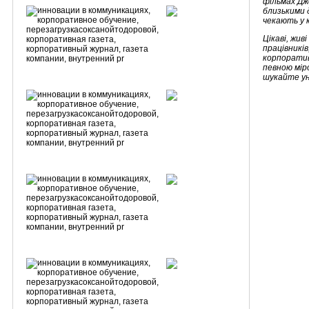
фільмах Дж
близькими 
чекають у к
Цікаві, живі
працівників
корпоративн
певною міро
шукайте ун