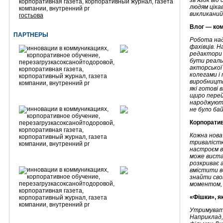
зв’язок від
людям ціка
викликаний
гостьова
Влог
— ком
ПАРТНЕРЫ
Робота над
фахівців. 
редактори 
бути реаль
акторської 
колегами і
виробництв
які готові 
щиро перей
народжують
не було ба
Корпорати
Кожна нова
тривалістю
настроєм в
може виста
розкриває 
вмістити в
знайти сво
моментом, 
«Фішки», я
Утримувати
Наприклад,