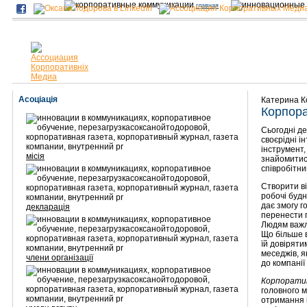
главная
Асоціація
Катерина К
Корпора
Сьогодні д
своєрідні і
інструмент,
місія
знайомитися
співробітник
Створити в
робочі будн
дає змогу г
декларація
перенести г
Людям важли
Що більше 
їй довіряти
меседжів, я
члени організації
до компанії
Корпорати
головного м
отримання і