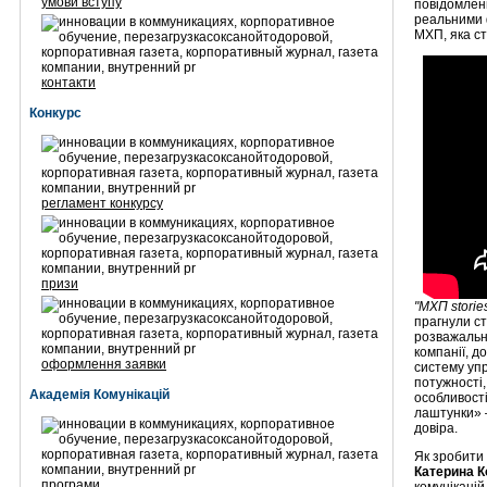
умови вступу
повідомленн
реальними 
МХП, яка с
контакти
Конкурс
регламент конкурсу
призи
"МХП storie
прагнули ст
розважальн
компанії, д
оформлення заявки
систему упр
потужності,
Академія Комунікацій
особливост
лаштунки» 
довіра.
Як зробити 
Катерина К
програми