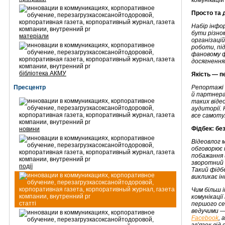
комунікацій
Просто та 
Набір інфо
бути різном
матеріали
організацій
роботи, пі
фановому ф
досягнення
бібліотека АКМУ
Якість
— п
Пресцентр
Репортажі з
й партнера
таких віде
аудиторії.
все самоту
Фідбек: бе
новини
Відеовлог м
обговорює 
побажання 
зворотний 
події
Такий фідбе
викликає ін
Чим більш і
комунікації
статті
першого сез
ведучими 
Facebook
, 