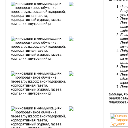
Чет
Визу
уже 
Пров
Повы
навя
люд
Если
слов
Прод
ввес
Под
этой
из р
цель
Пров
опыт
Проп
обыч
трен
Пер
Вообще, я 
реализован
планирован