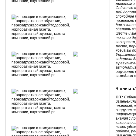
животом и 
Сейчас во 
мой допол
спокойное 
правильно 
дня выполн
сделать вд
шесть и вы
течение дв
завтраком,
месте, пер
когда вы о
Упражнение
задержка д
в результа
автоматиз
ощущение в
замедляю ж
Что читать
О.Т.:
Сейчас
изменениям
платный, т
впору от н
информация
знания с п
какие внос
в свои убе
работа, ре
чем есть п