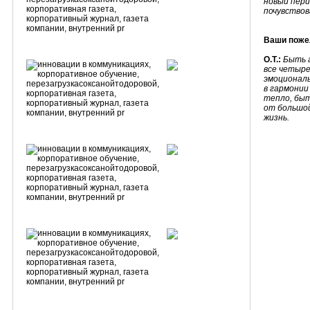
новый пери
почувствов
Ваши поже
О.Т.:
Быть 
все четыре
эмоциональ
в гармонии
тепло, быт
от большой
жизнь.