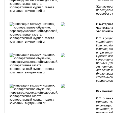
Желаю про
неактуаль
периоды и 
О материал
часто жела
это поняти
О.Т.:
Сущес
заработать
Или что бо
считаю, ч
и при этом
Прежде все
качественн
родных. Дл
экспертов 
для возмо
благотвор
степень св
социальну
Как мечтат
О.Т.:
У меня
методы. Я 
инстанции 
не менее, 
ценным, я 