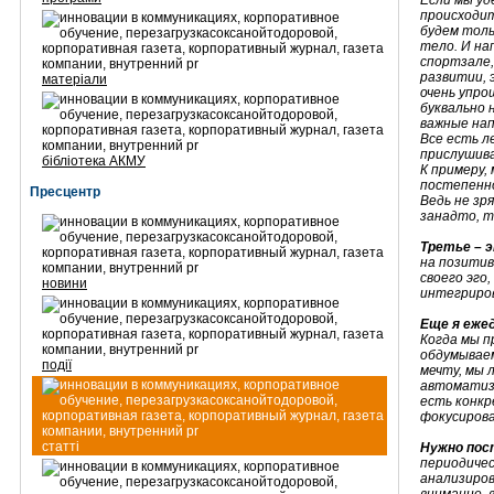
Если мы уд
происходит
будем толь
тело. И на
спортзале
развитии, 
матеріали
очень упро
буквально
важные нап
Все есть л
прислушива
бібліотека АКМУ
К примеру,
постепенно
Пресцентр
Ведь не зр
занадто, т
Третье – 
на позитив
своего эго
новини
интегриров
Еще я еже
Когда мы п
обдумываем
події
мечту, мы 
автоматизм
есть конкр
фокусирова
статті
Нужно пос
периодичес
анализиров