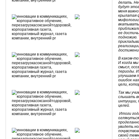
делать. Не
будут этог
меня важно
крылатая ф
мифологии,
вкатывать 
приближалс
ее достичь 
подножию. 
прикладыв
реализации
достижени
В каком-то
И когда мы
смысл, осо
периоды. И
улучшаем п
ошибок нах
цели, кото
Так мы учи
слышать вн
интуиции, 
целей.
Итоги года
оглянуться
проделанно
увидеть но
почувствов
своей темн