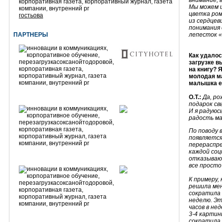
внимание, 
Мы можем и
цветка ро
гостьова
из сердцев
понимания 
ПАРТНЕРЫ
лепесток «
Как удалос
загрузке в
на книгу? 
молодая м
малышка е
О.Т.:
Да, ро
подарок св
И я радуюс
радость м
По поводу 
появляется
перераспре
каждой соц
отказываюс
все просто
К примеру, 
решила мен
сократила 
неделю. Эт
часов в не
3-4 картин
сократила 