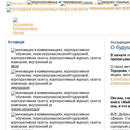
главная
официальный сайт ФО
Асоціація
Ассоциация
О будущ
В начале г
прописыва
місія
О своих ме
Тодорова
,
медиа, авт
в комунікац
коммуникац
декларація
Оксана, со
книга «Май
она, и что
члени організації
О.Т.:
Добрый
сферах. О 
цивилизаци
сценариях 