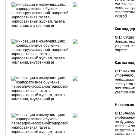
мы часто 
тоже на вр
сознательн
книгой.
Как подде
О.Т.:
Сущес
дорого, пр
уверена, ч
другое.
Как вы по
О.Т.:
Как эт
утреннюю з
небольшие 
это время 
раз отжима
увеличение
Несколько
О.Т.:
Иногд
глобальным
по-другому
часто. И э
веществ, в
эмоциями. 