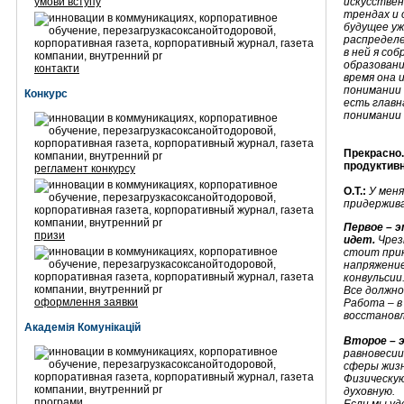
умови вступу
искусстве
трендах и 
будущее уж
распределе
в ней я со
образовани
контакти
время она 
понимании 
Конкурс
есть главн
понимании 
Прекрасно.
продуктив
регламент конкурсу
О.Т.:
У меня
придержив
Первое – 
призи
идет.
Чрез
стоит прик
напряжение
конвульсии
Все должно
оформлення заявки
Работа – в
восстанов
Академія Комунікацій
Второе – 
равновесии
сферы жизн
Физическую
духовную.
програми