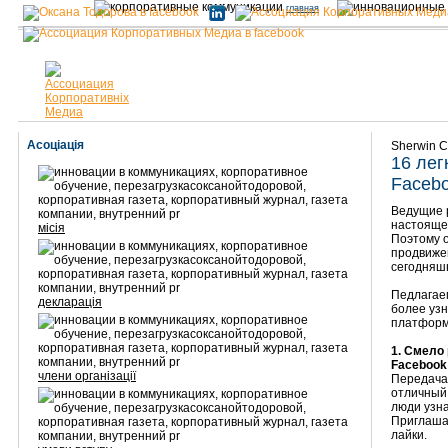
главная
Асоціація
Sherwin C
16 лег
Faceb
Ведущие р
настояще
місія
Поэтому о
продвижен
сегодняшн
Педлагаем
декларація
более уз
платформ
1. Смело
Facebook
члени організації
Передача 
отличный 
люди узна
Приглашай
лайки.