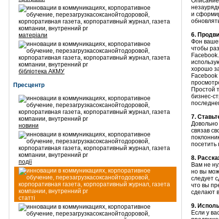
Описание
незауряд
и сформи
обновлять
6. Продви
матеріали
Фон вашег
чтобы ра
Facebook.
использу
хорошо з
бібліотека АКМУ
Facebook
просмотр
Пресцентр
Простой т
бизнес-ст
последнем
7. Ставь
Довольно 
новини
связав св
поклонник
посетить 
8. Расск
події
Вам не ну
но вы мож
следует с
что вы пр
сделают 
статті
9. Испол
Если у ва