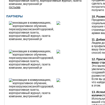
продвижен
сделать в
потратить
гостьова
получите
ПАРТНЕРЫ
10. Разме
Продемонс
социальны
хорошее п
страницы
армии ва
11. Добав
Людям до 
в профиле
вашу биз
способ пе
12. Прос
вашу стр
Это мале
увеличить
создавайт
разместит
Если вы д
что найде
в этом.
13. Испо
количест
Используя
вашей стр