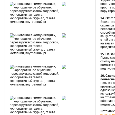
эффектив
посетител
прост в и
пару стро
14. Оффл
Везде, г
странице 
бесплатн
способ пр
вашу стра
с ней и в
на вашей
продвига
15. Не з
Пусть каж
ссылку на
поможет 
подписчик
16. Сдел
пользова
Если вы о
против р
однако не
используй
на страни
обновлен
подтвержд
Источник
ways-to-p