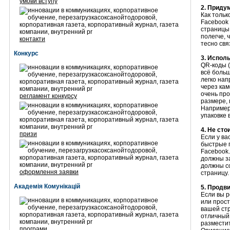
умови вступу
2. Приду
Как тольк
Facebook
страницы.
полегче, 
контакти
тесно свя
Конкурс
3. Испол
QR-коды (
всё больш
легко нап
через ка
очень про
регламент конкурсу
размере, 
Например,
упаковке 
4. Не сто
призи
Если у ва
быстрые 
Facebook.
должны з
должны со
оформлення заявки
страницу.
Академія Комунікацій
5. Продв
Если вы р
или прост
вашей стр
отличный
размести
програми