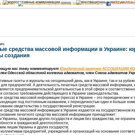
официальны
главная
н
вич
ые средства массовой информации в Украине: ю
ы создания
ющую нас тему комментирует
Юридический партнер АССОЦИАЦИИ 
член Одесской областной коллегии адвокатов, член Союза адвокатов Ук
ные газеты и журналы на сегодняшний день, как в Украине, так и за рубеж
 для предприятий. А деятельность печатных средств массовой информации,
вляется предпринимательской деятельностью в этой сфере и соответственн
и согласно требованиям действующего в Украине законодательства.
редства массовой информации (пресса) в Украине – это периодические и т
ыходящие под постоянным названием, с периодичностью один и больше номе
новании свидетельства о государственной регистрации.
редства массовой информации в Украине издаются на государственном язык
основание печатного средства массовой информации принадлежит:
м Украины, гражданам других государств и лицам без гражданства, не ограни
бности и гражданской дееспособности;
ким лицам Украины и других государств;
 коллективам предприятий, учреждений и организаций на основании соотве