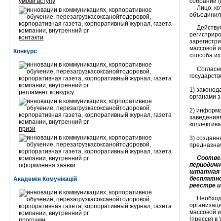
умови вступу
собраний (
Лицо, кото
объединили
Действующ
регистриро
контакти
зарегистри
массовой и
Конкурс
способа их
Согласно с
государст
1) законод
регламент конкурсу
органами з
2) информ
заведениям
коллекти
призи
3) созданн
предназнач
Соответст
периодичн
оформлення заявки
штатная ч
бесплатно
Академія Комунікацій
реестре и
Необходимо
организаци
массовой и
(прессе) в
програми