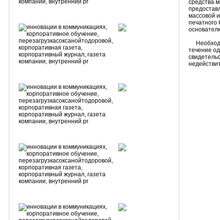
средства м
предоставл
массовой и
печатного 
основателю
Необходим
течение од
свидетельс
недейст