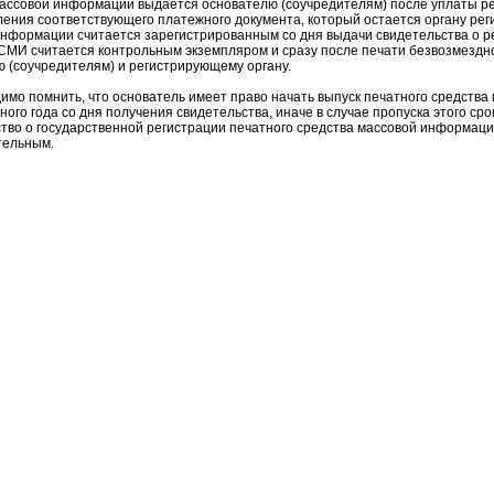
ассовой информации выдается основателю (соучредителям) после уплаты ре
ения соответствующего платежного документа, который остается органу рег
нформации считается зарегистрированным со дня выдачи свидетельства о р
СМИ считается контрольным экземпляром и сразу после печати безвозмездн
 (соучредителям) и регистрирующему органу.
о помнить, что основатель имеет право начать выпуск печатного средства
ного года со дня получения свидетельства, иначе в случае пропуска этого ср
тво о государственной регистрации печатного средства массовой информац
вительным.