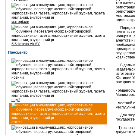
том числе 
регистраци
регистриру
местонахож
администр
матеріали
Порядок г
печатных с
ноября в 1
агентств и
бібліотека АКМУ
необходимо
предприни
Пресцентр
осуществля
хозяйствен
В дальней
издательск
изготовите
новини
Юстиции У
распростр
- общегосу
Министерс
події
- местной
Республике
Для госуд
государств
статті
1) основат
документам