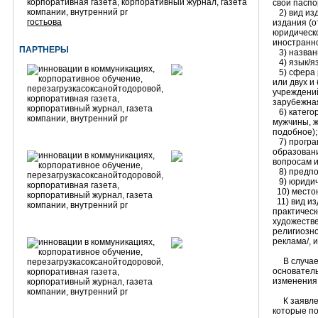
свои пасп
2) вид изд
гостьова
издания (о
юридическо
иностранно
ПАРТНЕРЫ
3) назван
4) язык/я
5) сфера р
или двух и
учреждений
зарубежная
6) категор
мужчины, ж
подобное)
7) програм
образован
вопросам и 
8) предпол
9) юридиче
10) место
11) вид из
практическ
художестве
религиозно
реклама/, 
В случае 
основатель
изменения
К заявлен
которые по