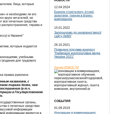
НОВОСТИ
ателем. Лица, которые
12.04.2024
Енергія сторітелінгу. Історії,
е» и необходимо ли его
архетипи, тренди в бізнес-
о круга читателей, не
комунікаціях
ат все печатные средства
 распространения, тиража и
15.01.2022
Запрошуємо до оновленої версії
ссу) в Украине"
сайту АКМУ
26.10.2021
актики, которые издаются
Підведені підсумки конкурсу
"Найкраще корпоративне медіа
України 2021"
ганизациями, учебными
 (издания для трудового
Архив НОВОСТИ
а правах рукописи.
нным названием, с
ством тиража более, чем
остранения (в т.ч.
страции в Государственном
и.
СОБЫТИЯ
государственные органы,
ства о печатных средствах
01.09.2019
 массовой информации
Инновации в коммуникациях.
овой информации является в