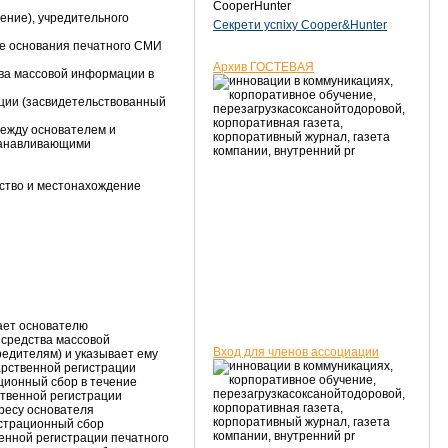
CooperHunter
жение), учредительного
Секрети успіху Cooper&Hunter
ае основания печатного СМИ
Архив ГОСТЕВАЯ
тва массовой информации в
ции (засвидетельствованный
между основателем и
станавливающими
ство и местонахождение
ает основателю
 средства массовой
Вход для членов ассоциации
едителям) и указывает ему
арственной регистрации
ционный сбор в течение
ственной регистрации
ресу основателя
истрационный сбор
енной регистрации печатного