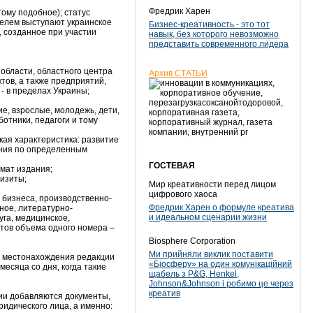
Фредрик Харен
тому подобное); статус
телем выступают украинское
Бизнес-креативность - это тот
 созданное при участии
навык, без которого невозможно
представить современного лидера
области, областного центра
Архив СТАТЬИ
тов, а также предприятий,
- в пределах Украины;
е, взрослые, молодежь, дети,
отники, педагоги и тому
ая характеристика: развитие
ения по определенным
ГОСТЕВАЯ
рмат издания;
квизиты;
Мир креативности перед лицом
цифрового хаоса
 бизнеса, производственно-
Фредрик Харен о формуле креатива
ное, литературно-
и идеальном сценарии жизни
уга, медицинское,
нтов объема одного номера –
Biosphere Corporation
Ми прийняли виклик поставити
, местонахождения редакции
«Біосферу» на один комунікаційний
месяца со дня, когда такие
щабель з P&G, Henkel,
Johnson&Johnson і робимо це через
креатив
ии добавляются документы,
ридического лица, а именно: