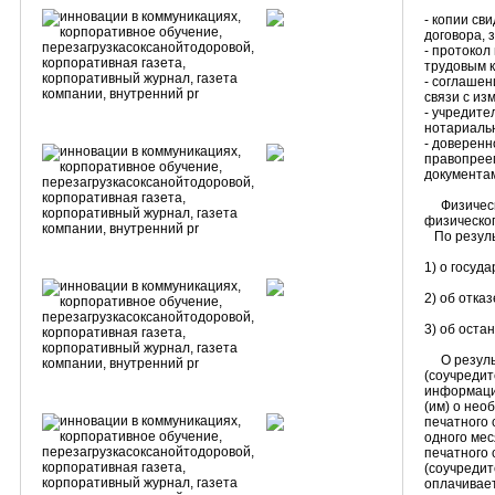
- копии св
договора,
- протокол
трудовым к
- соглашен
связи с из
- учредите
нотариальн
- доверенн
правопрее
документам
Физическо
физическог
По резуль
1) о госуд
2) об отка
3) об оста
О результ
(соучредит
информации
(им) о нео
печатного 
одного мес
печатного
(соучредит
оплачивает