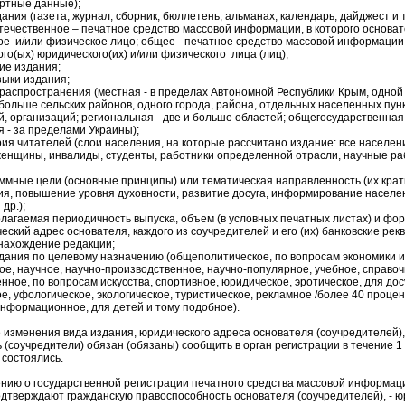
ортные данные);
ания (газета, журнал, сборник, бюллетень, альманах, календарь, дайджест и 
течественное – печатное средство массовой информации, в которого основа
е и/или физическое лицо; общее - печатное средство массовой информации,
го(ых) юридического(их) и/или физического лица (лиц);
ие издания;
зыки издания;
аспространения (местная - в пределах Автономной Республики Крым, одной 
 больше сельских районов, одного города, района, отдельных населенных пунк
, организаций; региональная - две и больше областей; общегосударственная 
 - за пределами Украины);
ия читателей (слои населения, на которые рассчитано издание: все населени
енщины, инвалиды, студенты, работники определенной отрасли, научные раб
;
мные цели (основные принципы) или тематическая направленность (их кратк
ия, повышение уровня духовности, развитие досуга, информирование насел
др.);
агаемая периодичность выпуска, объем (в условных печатных листах) и фо
ский адрес основателя, каждого из соучредителей и его (их) банковские ре
нахождение редакции;
дания по целевому назначению (общеполитическое, по вопросам экономики и
ое, научное, научно-производственное, научно-популярное, учебное, справоч
нное, по вопросам искусства, спортивное, юридическое, эротическое, для дос
е, уфологическое, экологическое, туристическое, рекламное /более 40 проце
информационное, для детей и тому подобное).
изменения вида издания, юридического адреса основателя (соучредителей)
 (соучредители) обязан (обязаны) сообщить в орган регистрации в течение 1 
 состоялись.
ию о государственной регистрации печатного средства массовой информац
дтверждают гражданскую правоспособность основателя (соучредителей), - ю