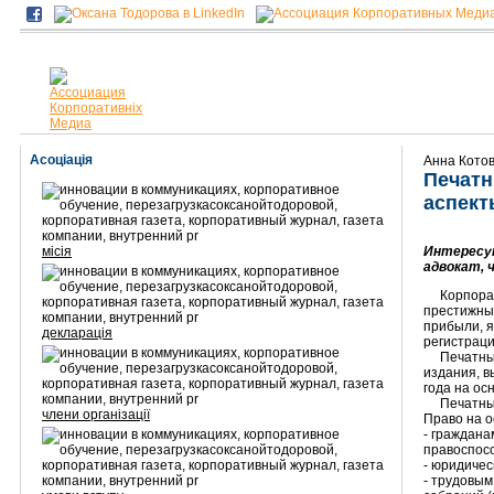
Асоціація
Анна Кото
Печатн
аспект
місія
Интересу
адвокат, 
Корпоратив
престижны
прибыли, я
декларація
регистраци
Печатные с
издания, в
года на ос
Печатные с
члени організації
Право на 
- граждана
правоспосо
- юридичес
- трудовым