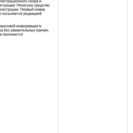
гистрационного сбора и
истрации. Печатное средство
егистрации. Первый номер
о посылается редакцией
 массовой информации в
ока без уважительных причин,
ии признается