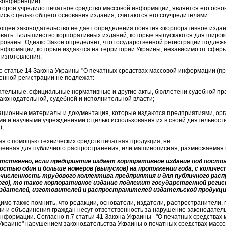
конференции).
рое учредило печатное средство массовой информации, является его основ
сь с целью общего основания издания, считаются его соучредителями.
ее законодательство не дает определения понятия «корпоративное издани
вать. Большинство корпоративных изданий, которые выпускаются для широког
рованы. Однако Закон определяет, что государственной регистрации подлеж
нформации, которые издаются на территории Украины, независимо от сферы
 изготовления.
татье 14 Закона Украины "О печатных средствах массовой информации (пре
венной регистрации не подлежат:
ательные, официальные нормативные и другие акты, бюллетени судебной пр
аконодательной, судебной и исполнительной власти;
ационные материалы и документация, которые издаются предприятиями, ор
и и научными учреждениями с целью использования их в своей деятельности
ва);
ая с помощью технических средств печатная продукция, не
енная для публичного распространения, или машинописная, размножаемая н
венно, если предприятие издает корпоративное издание под постоя
остью один и больше номеров (выпусков) на протяжении года, с количе
исленность трудового коллектива предприятия и для публичного распр
го), то такое корпоративное издание подлежит государственной реги
здателей, изготовителей и распространителей издательской продукци
 также помнить, что редакции, основатели, издатели, распространители, 
и и объединения граждан несут ответственность за нарушение законодатель
нформации. Согласно п.7 статьи 41 Закона Украины "О печатных средствах
 Украине" нарушением законодательства Украины о печатных средствах масс