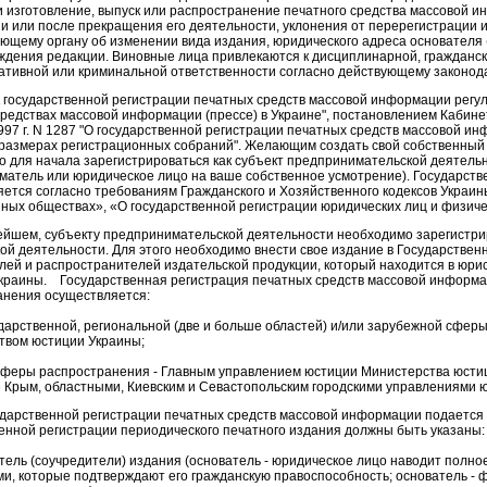
и изготовление, выпуск или распространение печатного средства массовой и
и или после прекращения его деятельности, уклонения от перерегистрации 
ющему органу об изменении вида издания, юридического адреса основателя 
дения редакции. Виновные лица привлекаются к дисциплинарной, гражданск
ативной или криминальной ответственности согласно действующему законод
осударственной регистрации печатных средств массовой информации регул
редствах массовой информации (прессе) в Украине", постановлением Кабине
997 г. N 1287 "О государственной регистрации печатных средств массовой 
 размерах регистрационных собраний". Желающим создать свой собственный
 для начала зарегистрироваться как субъект предпринимательской деятель
матель или юридическое лицо на ваше собственное усмотрение). Государст
ется согласно требованиям Гражданского и Хозяйственного кодексов Украин
ных обществах», «О государственной регистрации юридических лиц и физич
шем, субъекту предпринимательской деятельности необходимо зарегистрир
ой деятельности. Для этого необходимо внести свое издание в Государствен
лей и распространителей издательской продукции, который находится в юри
краины. Государственная регистрация печатных средств массовой информа
анения осуществляется:
дарственной, региональной (две и больше областей) и/или зарубежной сфер
твом юстиции Украины;
 сферы распространения - Главным управлением юстиции Министерства юсти
 Крым, областными, Киевским и Севастопольским городскими управлениями 
арственной регистрации печатных средств массовой информации подается з
енной регистрации периодического печатного издания должны быть указаны
ель (соучредители) издания (основатель - юридическое лицо наводит полное
и, которые подтверждают его гражданскую правоспособность; основатель - 