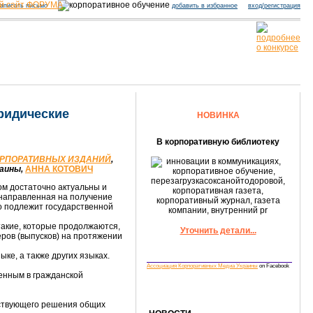
й сайт ФОРУМА
аписать письмо
добавить в избранное
вход/регистрация
ридические
НОВИНКА
В корпоративную библиотеку
КОРПОРАТИВНЫХ ИЗДАНИЙ
,
раины,
АННА КОТОВИЧ
ом достаточно актуальны и
 направленная на получение
о подлежит государственной
акие, которые продолжаются,
Уточнить детали...
ров (выпусков) на протяжении
е, а также других языках.
Ассоциация Корпоративных Медиа Украины
on Facebook
ченным в гражданской
тствующего решения общих