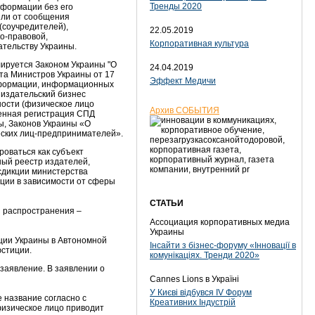
Тренды 2020
нформации без его
или от сообщения
(соучредителей),
22.05.2019
о-правовой,
Корпоративная культура
ательству Украины.
ируется Законом Украины "О
24.04.2019
та Министров Украины от 17
Эффект Медичи
информации, информационных
 издательский бизнес
ности (физическое лицо
Архив СОБЫТИЯ
венная регистрация СПД
ы, Законов Украины «О
еских лиц-предпринимателей».
оваться как субъект
ный реестр издателей,
сдикции министерства
ции в зависимости от сферы
СТАТЬИ
ы распространения –
Ассоциация корпоративных медиа
Украины
ции Украины в Автономной
Інсайти з бізнес-форуму «Інновації в
юстиции.
комунікаціях. Тренди 2020»
аявление. В заявлении о
:
Cannes Lions в Україні
У Києві відбувся IV Форум
 название согласно с
Креативних Індустрій
физическое лицо приводит