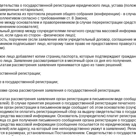
идетельства о государственной регистрации юридического лица, устава (поло
 заверенные нотариально;
 или выписка из протокола решения общего собрания (конференции) - в случ
оллективом согласно с требованиями ст. 8 Закона;
ие между основателем и правопреемником (в случае перерегистрации средс
менением основателя);
льный договор между соучредителями печатного средства массовой информа
о, если одна из сторон - физическое лицо);
ость, поручение (если заявление и/или учредительный договор, соглашение 
мником подписывает лицо, которому такое право не предоставлено правоу
и).
е лицо добавляет копии страниц паспорта, которые подтверждают граждан
о лица. Заявление рассматривается в месячный срок со дня его получения.
татам рассмотрения заявления принимается одно из таких решений:
арственной регистрации;
зе в государственной регистрации;
новке срока рассмотрения заявления о государственной регистрации.
атах рассмотрения заявления орган регистрации в письменном виде сообщ
елей). В случае принятия решения о государственной регистрации печатного
 орган регистрации в письменном виде сообщает об этом основателю (соучр
бходимости оплатить регистрационный сбор за выдачу свидетельства о госуд
средства массовой информации. Основатель (соучредители) платит регистра
яца со дня получения письменного сообщения органа регистрации о государ
 средства массовой информации (сообщение посылается по юридическому ад
елей) или адресу, на который они непосредственно укажут в заявлении). Рег
ся в размерах, установленных Постановлением. Свидетельство о государств