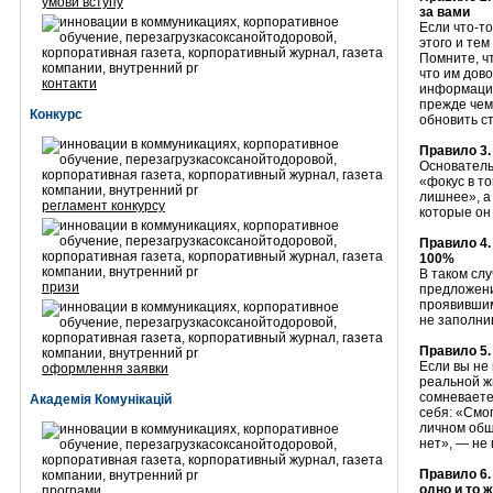
умови вступу
за вами
Если что-то
этого и тем
Помните, ч
что им дов
контакти
информации
прежде чем
Конкурс
обновить ст
Правило 3.
Основатель
«фокус в то
лишнее», а
регламент конкурсу
которые он
Правило 4.
100%
В таком слу
призи
предложени
проявившим
не заполн
Правило 5.
Если вы не 
оформлення заявки
реальной ж
сомневаетес
Академія Комунікацій
себя: «Смог
личном общ
нет», — не 
Правило 6.
одно и то 
програми