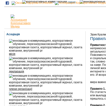
главная
Асоціація
Эрик Куалм
Правил
Приватност
неприкосно
актуальнос
місія
Повсеместн
и социальн
так, словно
за нами. По
личной жиз
декларація
интернете 
его. И воз
мира важно
Правило 1.
члени організації
По статист
или выклад
пришлось с
Правило 2.