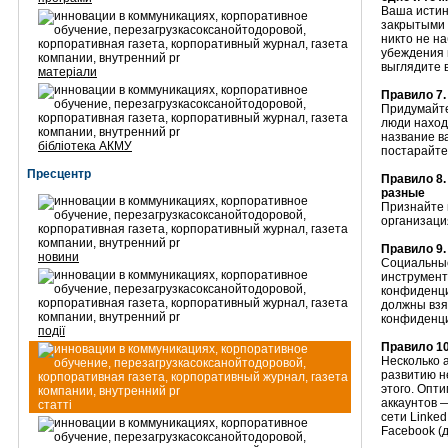
Ваша истин
закрытыми 
никто не н
убеждения 
выглядите 
матеріали
Правило 7.
Придумайте
люди наход
название в
бібліотека АКМУ
постарайте
Пресцентр
Правило 8.
разные
Признайте 
организаци
Правило 9
новини
Социальные
инструмент
конфиденци
должны взя
конфиденци
події
Правило 10
Несколько а
развитию н
этого. Опт
аккаунтов 
статті
сети Linked
Facebook (д