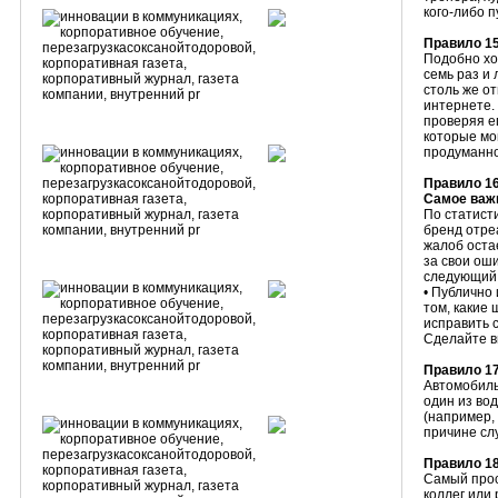
кого-либо 
Правило 15
Подобно хо
семь раз и
столь же о
интернете.
проверяя е
которые мо
продуманно
Правило 16
Самое важ
По статист
бренд отреа
жалоб оста
за свои ош
следующий 
• Публично
том, какие
исправить 
Сделайте в
Правило 17
Автомобиль
один из во
(например,
причине слу
Правило 1
Самый прос
коллег или