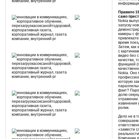
информацию
Правило 19
само прест
Nokia выпу
запуску но
демонстрир
камеры с ф
привлекате
время поез
Затем, как 
с картинка
видео без 
качества, т
функцией (
качественн
Nokia. Оно
профессион
которую за
параллельн
факт? Паро
долю секун
отражении.
извинения 
ролик.
Дело не в т
совершаем.
ответственн
«замести с
реальности
Компании д