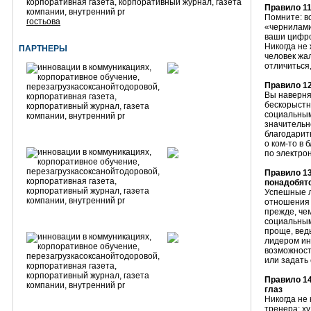
Правило 11
Помните: в
гостьова
«чернилами
ваши цифр
Никогда не
ПАРТНЕРЫ
человек жа
отличиться,
Правило 1
Вы наверня
бескорыстн
социальным
значительн
благодарит
о ком-то в 
по электро
Правило 13
понадобят
Успешные л
отношения —
прежде, чем
социальным
проще, вед
лидером ин
возможност
или задать 
Правило 14
глаз
Никогда не 
тренера; х