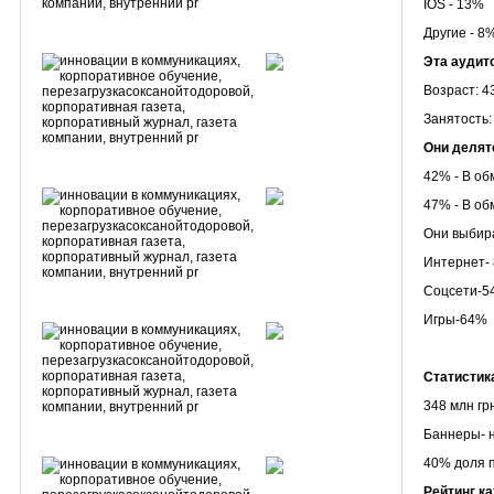
IOS - 13%
Другие - 8
Эта аудит
Возраст: 4
Занятость
Они делят
42% - В об
47% - В о
Они выбира
Интернет-
Соцсети-5
Игры-64%
Статистик
348 млн гр
Баннеры- н
40% доля 
Рейтинг ка