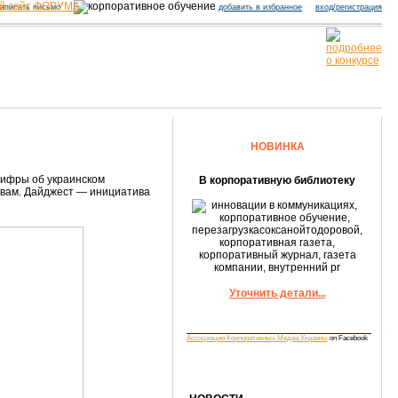
й сайт ФОРУМА
аписать письмо
добавить в избранное
вход/регистрация
НОВИНКА
цифры об украинском
В корпоративную библиотеку
ствам. Дайджест — инициатива
Уточнить детали...
Ассоциация Корпоративных Медиа Украины
on Facebook