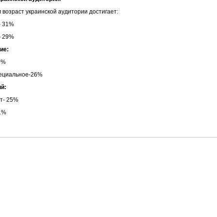
 возраст украинской аудитории достигает:
– 31%
– 29%
ие:
0%
ециальное-26%
ий:
т- 25%
1%