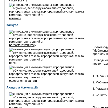
умови вступу
контакти
Конкурс
регламент конкурсу
В этом год
"Мобильный
прогнозы н
Приводим н
призи
презентац
1. Онлайн 
оформлення заявки
2. Мобиль
Академія Комунікацій
3. Рекламн
4. Соцсети
програми
Портрет у