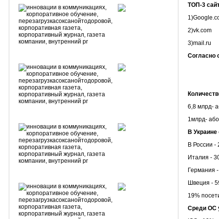
ТОП-3 сайт
1)Google.
2)vk.com
3)mail.ru
Согласно 
Количеств
6,8 млрд- 
1млрд- аб
В Украине
В России -
Италия - 
Германия 
Швеция - 
19% посети
Среди ОС 