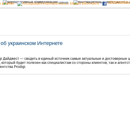
официальны
главная
н
об украинском Интернете
gi Дайджест — сводить в единый источник самые актуальные и достоверные 
 который будет полезен как специалистам со стороны клиентов, так и агент
ентства Prodigi.