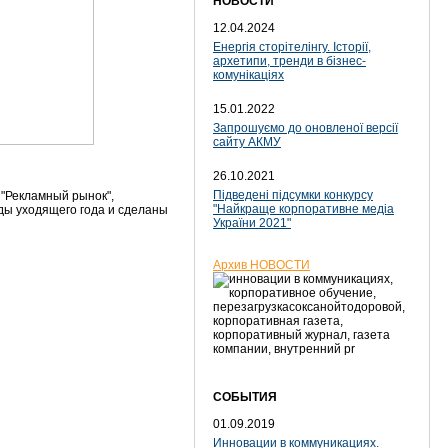
НОВОСТИ
12.04.2024
Енергія сторітелінгу. Історії,
архетипи, тренди в бізнес-
комунікаціях
15.01.2022
Запрошуємо до оновленої версії
сайту АКМУ
26.10.2021
Підведені підсумки конкурсу
 "Рекламный рынок",
"Найкраще корпоративне медіа
ды уходящего года и сделаны
України 2021"
Архив НОВОСТИ
СОБЫТИЯ
01.09.2019
Инновации в коммуникациях.