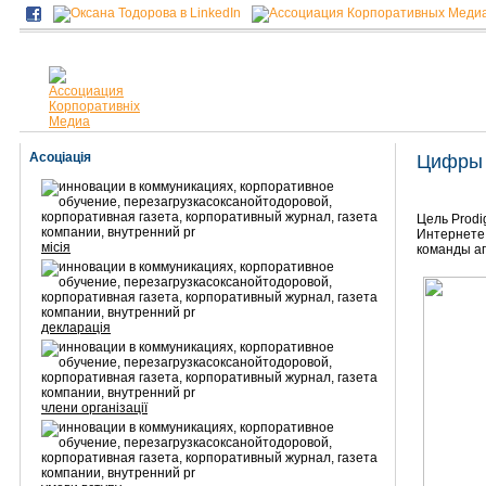
Асоціація
Цифры 
Цель Prodi
Интернете,
місія
команды аг
декларація
члени організації