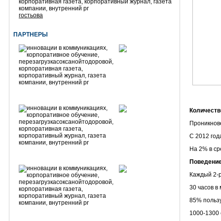
гостьова
ПАРТНЕРЫ
Количеств
Проникнове
С 2012 год
На 2% в ср
Поведение
Каждый 2-р
30 часов в
85% польз
1000-1300