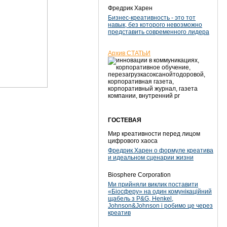
Фредрик Харен
Бизнес-креативность - это тот
навык, без которого невозможно
представить современного лидера
Архив СТАТЬИ
ГОСТЕВАЯ
Мир креативности перед лицом
цифрового хаоса
Фредрик Харен о формуле креатива
и идеальном сценарии жизни
Biosphere Corporation
Ми прийняли виклик поставити
«Біосферу» на один комунікаційний
щабель з P&G, Henkel,
Johnson&Johnson і робимо це через
креатив