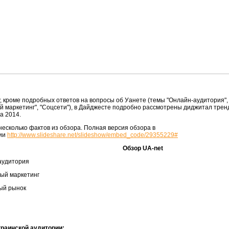
у, кроме подробных ответов на вопросы об Уанете (темы "Онлайн-аудитория",
 маркетинг", "Соцсети"), в Дайджесте подробно рассмотрены диджитал трен
а 2014.
есколько фактов из обзора. Полная версия обзора в
ии
http://www.slideshare.net/slideshow/embed_code/29355229#
Обзор UA-net
аудитория
ный маркетинг
ый рынок
краинской аудитории: