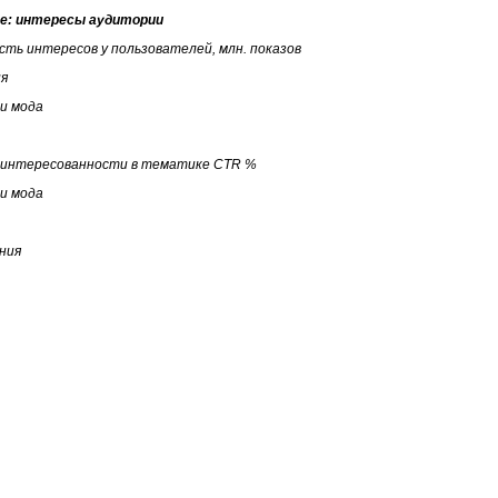
е: интересы аудитории
сть интересов у пользователей, млн. показов
ия
 и мода
аинтересованности в тематике
CTR %
 и мода
ния