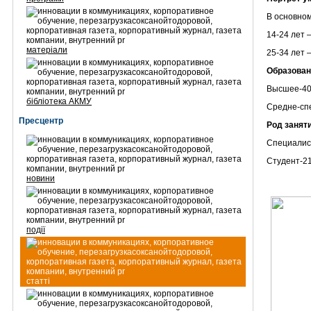
В основном
14-24 лет 
матеріали
25-34 лет 
Образован
Высшее-4
бібліотека АКМУ
Средне-сп
Пресцентр
Род занят
Специалис
Студент-2
новини
події
статті