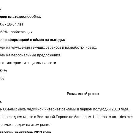
%
ория платежеспособна:
3% - 18-34 лет
: 63% - работающих
ся информацией в обмен на выгоды:
мен на улучшения текущих сервисов и разработки новых.
бмен на персональные предложения.
ют интернет и социальные сети:
 84%
4%
Рекламный рынок
а:
н- Объем рынка медийной интернет рекламы в первом полугодии 2013 года.
а последнем месте в Восточной Европе по баннерам. На первом по – rich med
прямых продаж на этом рынке.
тегорий за октябрь 2013 года