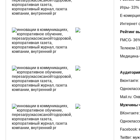
Игры- 33%
Е-комерци
Интернет 
Рейтинг в
FMCG- 36
Телеком-1
Медицина
Аудитория
Вконтакте:
Одноклассн
Mail.ru: О
Мужчины ч
ВКонтакте
Одноклассн
Facebook:
Twitter: м