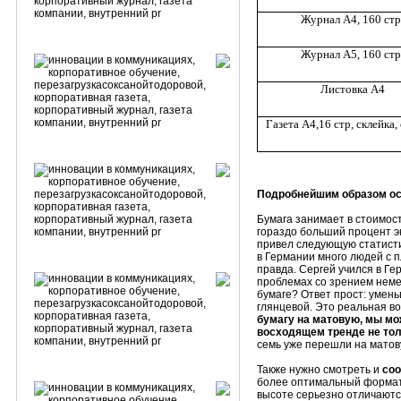
Журнал А4, 160 стр
Журнал А5, 160 стр
Листовка А4
Газета А4,16 стр, склейка,
Подробнейшим образом ос
Бумага занимает в стоимост
гораздо больший процент эк
привел следующую статисти
в Германии много людей с п
правда. Сергей учился в Гер
проблемах со зрением немец
бумаге? Ответ прост: умен
глянцевой. Это реальная в
бумагу на матовую, мы мо
восходящем тренде не тол
семь уже перешли на матов
Также нужно смотреть и
соо
более оптимальный формат 
высоте серьезно отличаются