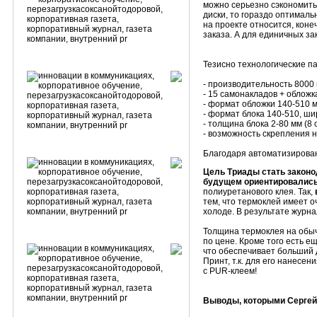
можно серьезно сэкономить.
диски, то гораздо оптималь
на проекте относится, коне
заказа. А для единичных за
Тезисно технологические 
- производительность 8000 
- 15 самонакладов + обложка
- формат обложки 140-510 
- формат блока 140-510, ши
- толщина блока 2-80 мм (8 
- возможность скрепления н
Благодаря автоматизирован
Цель Триады стать законо
будущем ориентировались
полиуретанового клея. Так,
тем, что термоклей имеет 
холоде. В результате журн
Толщина термоклея на обычн
по цене. Кроме того есть 
что обеспечивает больший д
Принт, т.к. для его нанес
с PUR-клеем!
Выводы, которыми Сергей 