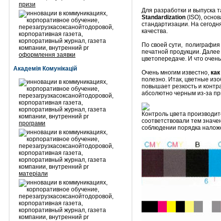
призи
Для разработки и выпуска 
Standardization
(ISO), осно
стандартизации. На сегодн
качества.
По своей сути, полиграфия 
печатной продукции. Далее
оформлення заявки
цветопередаче. И что очень
Академія Комунікацій
Очень многим известно,
как
полезно. Итак, цветные изо
повышает резкость и контра
абсолютно черным из-за пр
Контроль цвета производит
соответствовали тем значе
програми
соблюдении порядка наложе
матеріали