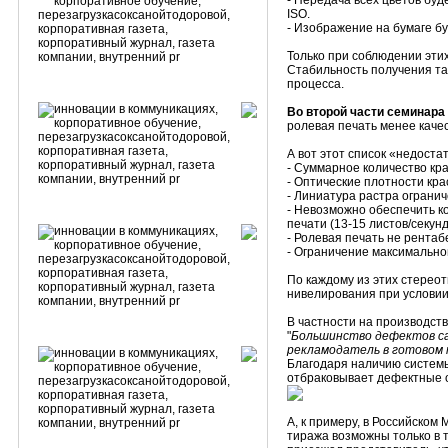
- Передача всех цветов бу
ISO.
- Изображение на бумаге бу
Только при соблюдении эти
Стабильность получения та
процесса.
Во второй части семинара
ролевая печать менее каче
А вот этот список «недоста
- Суммарное количество кр
- Оптические плотности кра
- Линиатура растра ограниче
- Невозможно обеспечить к
печати (13-15 листов/секунд
- Ролевая печать не рента
- Ограничение максимальной
По каждому из этих стерео
нивелирования при условии
В частности на производст
"
Большинство дефектов са
рекламодатель в готовом
Благодаря наличию системы
отбраковывает дефектные о
А, к примеру, в Российско
тиража возможны только в 