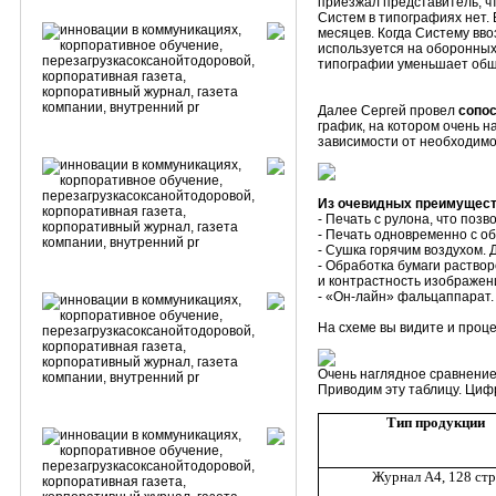
приезжал представитель, чт
Систем в типографиях нет. 
месяцев. Когда Систему вво
используется на оборонных
типографии уменьшает общу
Далее Сергей провел
сопос
график, на котором очень 
зависимости от необходимо
Из очевидных преимущест
- Печать с рулона, что поз
- Печать одновременно с об
- Сушка горячим воздухом. 
- Обработка бумаги раство
и контрастность изображен
- «Он-лайн» фальцаппарат.
На схеме вы видите и проце
Очень наглядное сравнение
Приводим эту таблицу. Циф
Тип продукции
Журнал А4, 128 стр