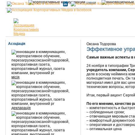
главная
Асоціація
Оксана Тодорова
Эффективное упра
Самые важные аспекты в к
24 ноября в типографии Т
учредитель компании, Сер
деле в основу нейминга ко
місія
полноцветная печать. Он та
материал имел для вас цен
технические вопросы, котор
Итак, первый акцент Сергей
По его мнению, качество 
декларація
– компетентность и быстрот
– соблюденные сроки;
– отвечающая мировым ста
– комфортный документооб
– оперативная и достоверн
– оптимальная цена