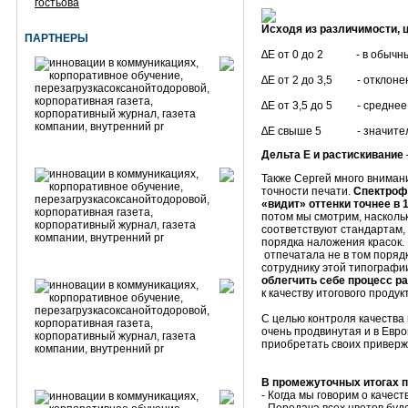
гостьова
Исходя из различимости,
ПАРТНЕРЫ
∆E от 0 до 2 - в обычных
∆E от 2 до 3,5 - отклоне
∆E от 3,5 до 5 - среднее
∆E свыше 5 - значитель
Дельта Е и растискивание
Также Сергей много вниман
точности печати.
Спектрофо
«видит» оттенки точнее в 1
потом мы смотрим, насколь
соответствуют стандартам,
порядка наложения красок. 
отпечатала не в том порядке
сотруднику этой типографии
облегчить себе процесс р
к качеству итогового проду
С целью контроля качества
очень продвинутая и в Евро
приобретать своих приверж
В промежуточных итогах п
- Когда мы говорим о качес