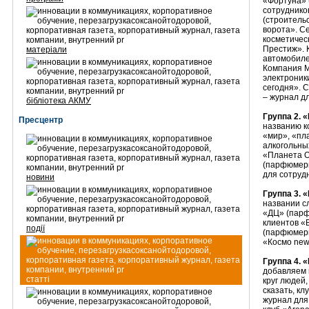
«Фортуна» 
сотруднико
(строитель
ворота». С
косметичес
Престиж». 
матеріали
автомобиле
Компания М
электроник
сегодня». 
– журнал д
бібліотека АКМУ
Группа 2. 
Пресцентр
названию к
«мир», «пл
алкогольны
«Планета 
(парфюмерн
для сотруд
новини
Группа 3. 
названии с
«ДЦ» (парф
клиентов «
події
(парфюмерн
«Космо new
Группа 4. 
добавляем 
статті
круг людей,
сказать, к
журнал для