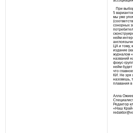
ассоциация
При выборе
5 варианто
мы уже упо
(соответств
сонорных з
потребител
сконструиро
нейм интер
англоязычн
ЦА и тому, 
издание (к
журналом «
названий н
фокус-груп
нейм будет
что главно
КИ. Не зря 
назовешь, т
плавания в
Алла Ожие
Специалист
Редактор к
«Наш Край
redaktor@vo