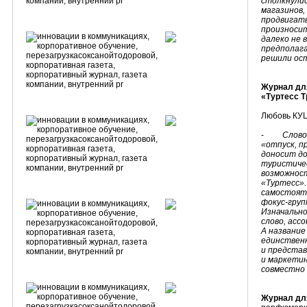
столкнулис
магазинов,
продвигать
произносит
далеко не 
предполага
решили ост
Журнал дл
«Туртесс Т
Любовь КУЦ
-
Слово
«отпуск, п
доносит до
туристичес
возможност
«Туртесс».
самостояте
фокус-груп
Изначально
слово, асс
А название
единственн
и предста
и маркети
совместно
Журнал дл