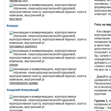
нейминг КИ.
умови вступу
назовешь, 
формирован
корпоратив
отвечает п
контакти
Голь на ви
Конкурс
Как свиде
корпоратив
нежелание 
названия б
и креатива.
регламент конкурсу
дополнител
получают з
бы: зачем ч
определенн
добавить к
призи
«news» или
Но все ли т
Давайте д
названий к
оформлення заявки
Проанализи
их в нескол
Академія Комунікацій
название м
группам.
Группа 1
. 
названии и
Иногда – б
програми