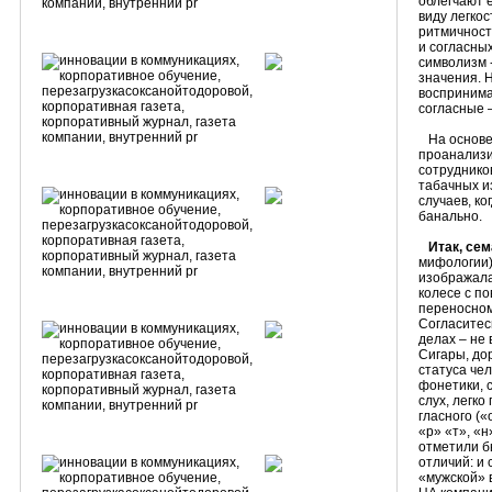
облегчают 
виду легкос
ритмичност
и согласных
символизм 
значения. 
воспринима
согласные 
На основе
проанализи
сотруднико
табачных из
случаев, ко
банально.
Итак, сем
мифологии) 
изображала
колесе с по
переносно
Согласитес
делах – не
Сигары, дор
статуса че
фонетики, 
слух, легко
гласного («
«р» «т», «
отметили б
отличий: и
«мужской» 