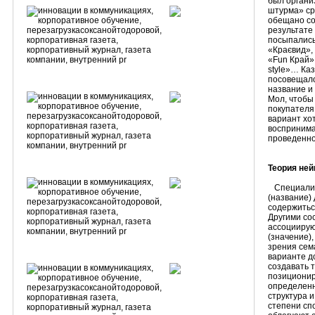
был органи
штурма» ср
обещано со
результате 
посыпались
«Краєвид», 
«Fun Край»
style»… Каз
посовещало
название и 
Мол, чтобы
покупателя 
вариант хот
воспринима
проведенно
Теория ней
Специалис
(название)
содержитьс
Другими со
ассоциирую
(значение),
зрения сем
варианте д
создавать 
позиционир
определенн
структура 
степени сп