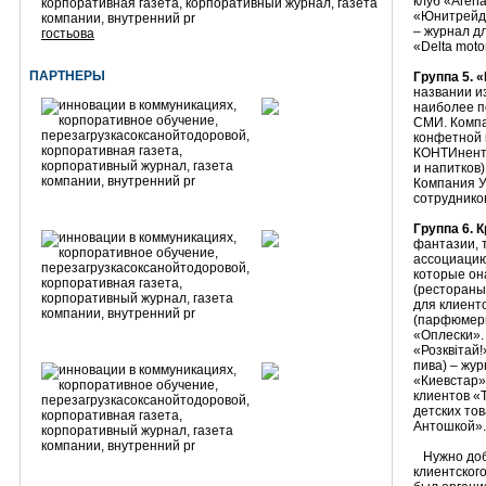
клуб «Arena
«Юнитрейд 
– журнал дл
гостьова
«Delta moto
ПАРТНЕРЫ
Группа 5. 
названии и
наиболее п
СМИ. Компа
конфетной 
КОНТИнент»
и напитков
Компания У
сотруднико
Группа 6. 
фантазии, 
ассоциацию
которые он
(рестораны
для клиенто
(парфюмерн
«Оплески».
«Розквітай!
пива) – жу
«Киевстар»
клиентов «
детских тов
Антошкой».
Нужно доба
клиентског