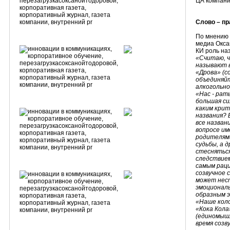
ЦА компани
Слово – пр
По мнению 
медиа Окс
КИ роль на
«Считаю
,
называют в
«Дрова» (с
объединяйт
алкогольно
«Нас - рать
большая си
каким крит
названия? 
все назван
вопросе им
родителям
судьбы, а 
стесняться
следствием
самым раци
созвучное 
может нест
эмоциональн
образным э
«Наше коло
«Кока Кола»
(единомышл
время созв