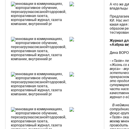
А что же д
владельцы 
Предлагаем
КИ. Нас инт
какая идея
образом ре
тестирован
Журнал дл
«Азбука вк
Дина ВОРО
- «
Taste
» п
«Жизнь со 
вкуса» - вку
эстетическ
прекрасном
это продол
супермарке
части насе
качественн
журнал о ед
В неймин
сотрудники
фокус-груп
«
Taste
» ок
моему мнен
проводить 