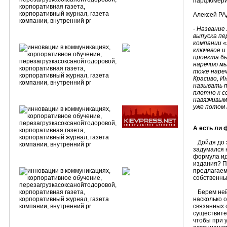
парфюмери
Алексей РА
-
Название 
выпуска пе
компании 
ключевое и
проекта бы
наречию мы
тоже нареч
К
расиво,
И
называть п
плотно к с
навязчивым
уже потом 
А есть ли
Дойдя до 
задумался 
формула ид
издания? П
предлагаем
собственны
Берем нейм
насколько о
связанных 
существите
чтобы при 