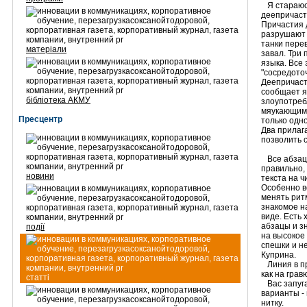
Я стараюсь
деепричаст
Причастия 
разрушают 
танки пере
матеріали
завал. Три 
языка. Все
"сосредото
Деепричасти
сообщает я
бібліотека АКМУ
злоупотреб
мяукающим.
Пресцентр
только одно
Два прилаг
позволить с
Все абзацы
правильно,
новини
текста на ч
Особенно в
менять рит
знакомое н
виде. Есть
абзацы и з
події
на высокое 
спешки и н
Куприна.
Линия в пр
как на грав
статті
Вас запуга
варианты - 
нитку.