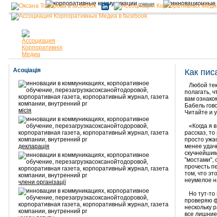
главная
Асоціація
Как пис
Любой текс
полагать, ч
вам ознаком
Бабель гов
місія
Читайте и 
«Когда я в
рассказ, то
просто ужа
декларація
менее удач
скучнейшим
"мостами",
прочесть п
том, что эт
неумелое н
члени організації
Но тут-то и
проверяю ф
нескольку 
все лишние