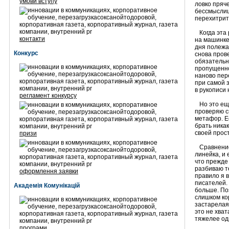
умови вступу
ловко пряч
бессмыслиц
перехитрит
Когда эта 
контакти
на машинке 
дня полежат
Конкурс
снова пров
обязательн
пропущенно
наново пере
при самой 
в рукописи 
регламент конкурсу
Но это еще
проверяю с
метафор. Е
брать ника
своей прос
призи
Сравнение 
линейка, и 
что прежде
разбиваю т
оформлення заявки
правило я 
писателей.
Академія Комунікацій
больше. Поэ
слишком ко
застарелая 
это не хва
тяжелее од
програми