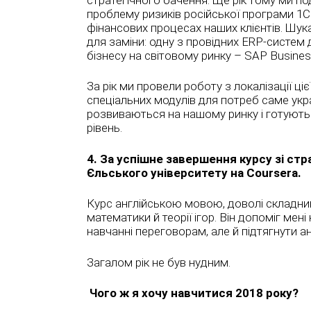
проблему ризиків російської програми 1С
фінансових процесах наших клієнтів. Шук
для заміни: одну з провідних ERP-систем
бізнесу на світовому ринку – SAP Busines
За рік ми провели роботу з локалізації ці
спеціальних модулів для потреб саме укр
розвиваються на нашому ринку і готують
рівень.
4. За успішне завершення курсу зі стр
Єльського університету на Coursera.
Курс англійською мовою, доволі складни
математики й теорії ігор. Він допоміг мен
навчанні переговорам, але й підтягнути ан
Загалом рік не був нудним.
Чо
го ж я хочу навчитися 2018
року?