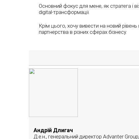
Основний фокус для мене, як стратега і ві
digital-трансформації.
Крім цього, хочу вивести на новий рівен
партнерства в різних сферах бізнесу.
Андрій Длигач
Д.е.н., генеральний директор Advanter Group,