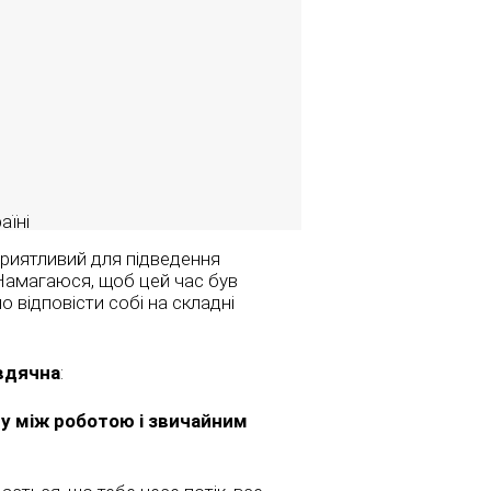
аїні
приятливий для підведення
 Намагаюся, щоб цей час був
о відповісти собі на складні
 вдячна
:
су між роботою і звичайним