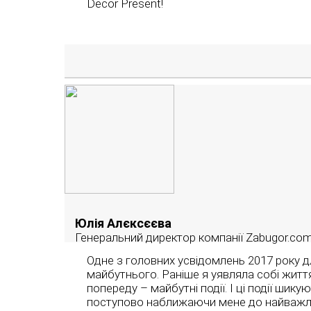
Decor Present!
Юлія Алєксєєва
Генеральний директор компанії Zabugor.co
Одне з головних усвідомлень 2017 року 
майбутнього. Раніше я уявляла собі життя
попереду – майбутні події. І ці події шик
поступово наближаючи мене до найважлив