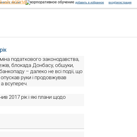
й сайт ФОРУМА
аписать письмо
добавить в избранное
вход/регистрация
рік
Зміна податкового законодавства,
ежів, блокада Донбасу, обшуки,
банкопаду – далеко не всі події, що
 опускав руки і продовжував
 а всупереч.
ив 2017 рік і які плани щодо