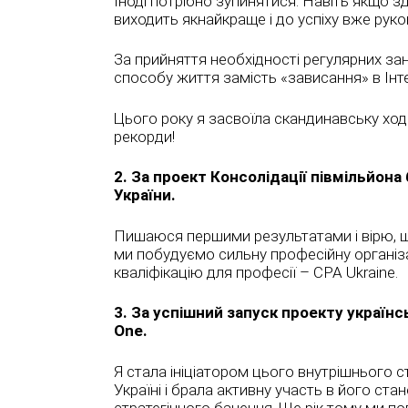
Іноді потрібно зупинятися. Навіть якщо зд
виходить якнайкраще і до успіху вже рук
За прийняття необхідності регулярних за
способу життя замість «зависання» в Інтер
Цього року я засвоїла скандинавську хо
рекорди!
2. За проект Консолідації півмільйона 
України.
Пишаюся першими результатами і вірю, щ
ми побудуємо сильну професійну організ
кваліфікацію для професії – CPA Ukraine.
3. За успішний запуск проекту українсь
One.
Я стала ініціатором цього внутрішнього с
Україні і брала активну участь в його ста
стратегічного бачення. Ще рік тому ми п