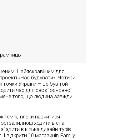
 крамниць
иченим. Найяскравішим для
 проекті «Час будувати». Чотири
ні точки України – це був той
ходити час для своєї основної
7 мене того, що людина завжди
 темпі, тільки навчитися
ртзали, іноді ходити в спа,
їздити в кілька дизайн-турів.
І відкрити 10 магазинів Family