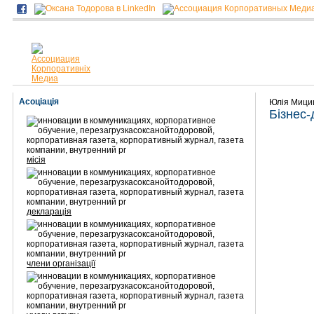
Асоціація
Юлія Миц
Бізнес-
місія
декларація
члени організації