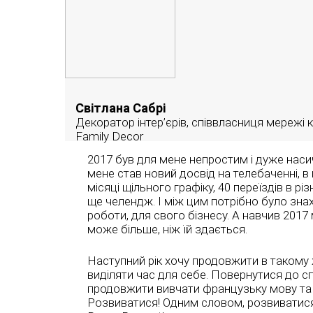
Світлана Сабрі
Декоратор інтер’єрів, співвласниця мережі
Family Decor
2017 був для мене непростим і дуже нас
мене став новий досвід на телебаченні, в
місяці щільного графіку, 40 переїздів в різ
ще челендж. І між цим потрібно було зна
роботи, для свого бізнесу. А навчив 201
може більше, ніж їй здається.
Наступний рік хочу продовжити в такому ж
виділяти час для себе. Повернутися до спо
продовжити вивчати французьку мову та з’
Розвиватися! Одним словом, розвиватися! 