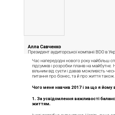
Алла Савченко
Президент аудиторської компанії BDO в Укр
Час напередодні нового року найбільш с
підсумків і розробки планів на майбутнє.
вільним від суєти і давав можливість чесн
питання про бізнес, та й про життя також.
Чого мене навчив 2017 і за що я йому
1. За усвідомлення важливості балан
життям.