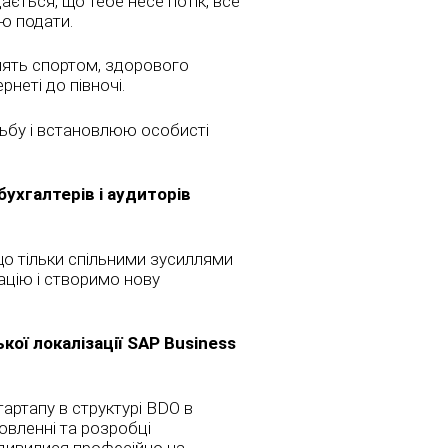
ається, що тебе несе потік, все
ою подати.
нять спортом, здорового
неті до півночі.
дьбу і встановлюю особисті
бухгалтерів і аудиторів
о тільки спільними зусиллями
ацію і створимо нову
кої локалізації SAP Business
тартапу в структурі BDO в
новленні та розробці
одивилися професійно на