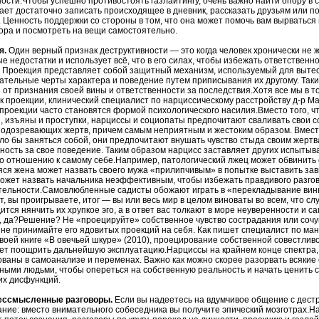
ости.Чтобы успешно противостоять газлайтингу, очень важно найти опору в 
ает достаточно записать происходящее в дневник, рассказать друзьям или по
 Ценность поддержки со стороны в том, что она может помочь вам вырваться
ра и посмотреть на вещи самостоятельно.
я.
Один верный признак деструктивности — это когда человек хронически не 
е недостатки и использует всё, что в его силах, чтобы избежать ответственн
 Проекция представляет собой защитный механизм, используемый для вытес
ательные черты характера и поведение путем приписывания их другому. Так
 от признания своей вины и ответственности за последствия.Хотя все мы в т
к проекции, клинический специалист по нарциссическому расстройству д-р Ма
проекции часто становятся формой психологического насилия.Вместо того, 
, изъяны и проступки, нарциссы и социопаты предпочитают сваливать свои с
подозревающих жертв, причем самым неприятным и жестоким образом. Вместо 
о бы заняться собой, они предпочитают внушать чувство стыда своим жертв
ность за свое поведение. Таким образом нарцисс заставляет других испытыва
 отношению к самому себе.Например, патологический лжец может обвинить 
я жена может назвать своего мужа «прилипчивым» в попытке выставить зав
ожет назвать начальника неэффективным, чтобы избежать правдивого разго
тельности.Самовлюбленные садисты обожают играть в «перекладывание вины
, вы проигрываете, итог — вы или весь мир в целом виноваты во всем, что сл
ится нянчить их хрупкое эго, а в ответ вас толкают в море неуверенности и с
 да?Решение? Не «проецируйте» собственное чувство сострадания или сочув
 не принимайте его ядовитых проекций на себя. Как пишет специалист по м
воей книге «В овечьей шкуре» (2010), проецирование собственной совестлив
ет поощрить дальнейшую эксплуатацию.Нарциссы на крайнем конце спектра, 
ваны в самоанализе и переменах. Важно как можно скорее разорвать всякие 
ными людьми, чтобы опереться на собственную реальность и начать ценить с
их дисфункций.
бессмысленные разговоры.
Если вы надеетесь на вдумчивое общение с дестр
ние: вместо внимательного собеседника вы получите эпический мозготрах.Н