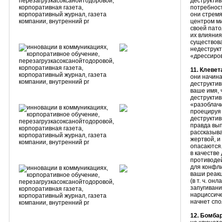
деструктив
потребност
они стремя
центром ми
своей пато
их влияния
существова
недеструкт
«дрессиров
11. Клеве
они начина
деструктив
ваше имя, 
деструктив
«разоблачи
проецируя 
деструктив
правда вып
рассказыва
жертвой, и
опасаются.
в качестве
противодей
для конфли
ваши реакц
(в т. ч. о
запугивани
нарциссиче
начнет спо
12. Бомба