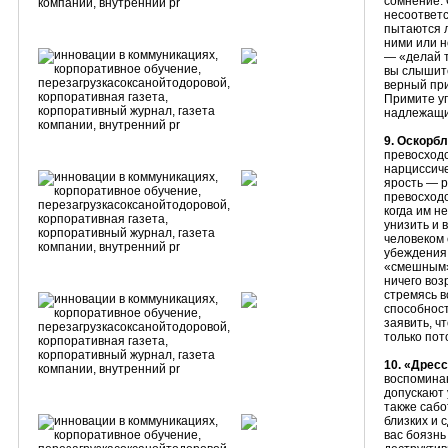
сомнение. 
несоответс
пытаются л
ними или н
— «делай т
вы слышите
верный при
Примите уг
надлежащи
9. Оскорб
превосходс
нарциссиче
ярость — р
превосходс
когда им н
унизить и 
человеком 
убеждения,
«смешным» 
ничего воз
стремясь 
способност
заявить, ч
только пот
10. «Дрес
воспоминан
допускают 
также сабо
близких и 
вас боязнь