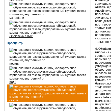
используют
запутать, 
отвлечь и 
живой чело
проблема —
это ввязал
матеріали
ваше детст
противореч
травме.Пом
долгого, и
опровергаю
бібліотека АКМУ
скормите с
только поч
Пресцентр
4. Обобще
многие из 
зрения, он
попытки пр
перечерки
новини
утвержден
общественн
образом ка
невозможны
кричать о 
події
бывают, вс
тогда как 
деструктив
делает гол
или «Тебя 
статті
возможно, 
нечувствит
необоснов