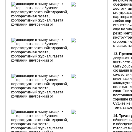
не клюнете
обесценива
деструктив
кто угрожа
партнерах/
любая парт
станете оч
еще не зна
резко конт
инструктор
стороны че
отзывается
13. Преве
девушка», 
честности 
быть добры
создания п
сочувствия
цикл насил
холодную,
положитель
слов. Они 
постоянног
хорошие ка
Судите не 
тому, за к
14. Триан
общения н
и обесцени
которых в