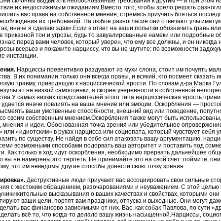
Они склонны выдвигать необоснованные требования к другим — и при этом на
твие их недостижимым ожиданиям.Вместо того, чтобы зрело решать разногла
ишить вас права на собственное мнение, стремясь приучить бояться последс
есоблюдения их требований. На любое разногласие они отвечают ультиматум
ак, иначе я сделаю эдак».Если в ответ на ваши попытки обозначить грань ил
 приказной тон и угрозы, будь то завуалированные намеки или подробные о
знак: перед вами человек, который уверен, что ему все должны, и он никогда 
розы всерьез и покажите нарциссу, что вы не шутите: по возможности задоку
е инстанции.
ления.
Нарциссы превентивно раздувают из мухи слона, стоит им почуять мал
тва. В их понимании только они всегда правы, и всякий, кто посмеет сказать 
скую травму, приводящую к нарциссической ярости. По словам д-ра Марка Гу
езультат не низкой самооценки, а скорее уверенности в собственной непогре
тва.У самых низких представителей этого типа нарциссическая ярость прин
е удается иначе повлиять на ваше мнение или эмоции. Оскорбления — просто
высмеять ваши умственные способности, внешний вид или поведение, попутн
со своим собственным мнением.Оскорбления также могут быть использованы,
 мнения и идеи. Обоснованная точка зрения или убедительное опровержени
или «идиотским» в руках нарцисса или социопата, который чувствует себя у
разить по существу. Не найдя в себе сил атаковать вашу аргументацию, нарцис
всеми возможными способами подорвать ваш авторитет и поставить под сом
и. Как только в ход идут оскорбления, необходимо прервать дальнейшее об
то вы не намерены это терпеть. Не принимайте это на свой счет: поймите, он
ому, что им неведомы другие способы донести свою точку зрения.
сировка».
Деструктивные люди приучают вас ассоциировать свои сильные сто
ия с жестоким обращением, разочарованиями и неуважением. С этой целью 
уничижительные высказывания о ваших качествах и свойствах, которыми они 
тируют ваши цели, портят вам праздники, отпуска и выходные. Они могут даж
сделать вас финансово зависимыми от них. Вас, как собак Павлова, по сути «
 делать всё то, что когда-то делало вашу жизнь насыщенной.Нарциссы, социо