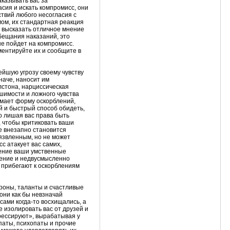
казывать вас за
сия и искать компромисс, они
твий любого несогласия с
ом, их стандартная реакция
и высказать отличное мнение
бещания наказаний, это
не пойдет на компромисс.
ментируйте их и сообщите в
ейшую угрозу своему чувству
иначе, наносит им
лстона, нарциссическая
шимости и ложного чувства
имает форму оскорблений,
й и быстрый способ обидеть,
о лишая вас права быть
 чтобы критиковать ваши
е внезапно становится
язвленным, но не может
с атакует вас самих,
нение ваши умственные
щение и недвусмысленно
и прибегают к оскорблениям
роны, таланты и счастливые
они как бы невзначай
сами когда-то восхищались, а
е изолировать вас от друзей и
дрессируют», вырабатывая у
паты, психопаты и прочие