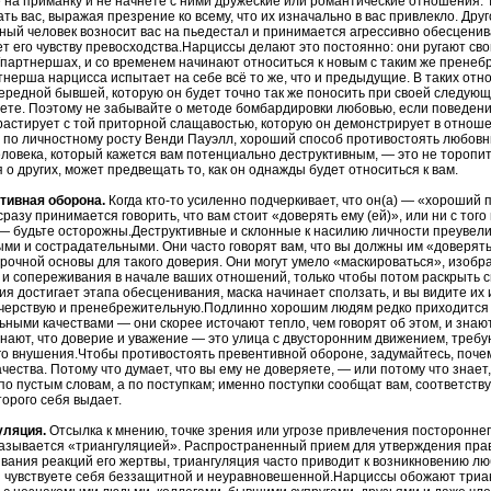
 на приманку и не начнете с ними дружеские или романтические отношения. 
ть вас, выражая презрение ко всему, что их изначально в вас привлекло. Дру
ный человек возносит вас на пьедестал и принимается агрессивно обесцениват
ет его чувству превосходства.Нарциссы делают это постоянно: они ругают св
партнершах, и со временем начинают относиться к новым с таким же пренеб
нерша нарцисса испытает на себе всё то же, что и предыдущие. В таких от
ередной бывшей, которую он будет точно так же поносить при своей следующ
ете. Поэтому не забывайте о методе бомбардировки любовью, если поведени
растирует с той приторной слащавостью, которую он демонстрирует в отноше
 по личностному росту Венди Пауэлл, хороший способ противостоять любов
ловека, который кажется вам потенциально деструктивным, — это не торопитьс
 о других, может предвещать то, как он однажды будет относиться к вам.
нтивная оборона.
Когда кто-то усиленно подчеркивает, что он(а) — «хороший
сразу принимается говорить, что вам стоит «доверять ему (ей)», или ни с того 
— будьте осторожны.Деструктивные и склонные к насилию личности преувел
ми и сострадательными. Они часто говорят вам, что вы должны им «доверять
рочной основы для такого доверия. Они могут умело «маскироваться», изобр
 и сопереживания в начале ваших отношений, только чтобы потом раскрыть с
ия достигает этапа обесценивания, маска начинает сползать, и вы видите и
 черствую и пренебрежительную.Подлинно хорошим людям редко приходится 
ными качествами — они скорее источают тепло, чем говорят об этом, и знают
знают, что доверие и уважение — это улица с двусторонним движением, треб
о внушения.Чтобы противостоять превентивной обороне, задумайтесь, почем
чества. Потому что думает, что вы ему не доверяете, — или потому что знает
по пустым словам, а по поступкам; именно поступки сообщат вам, соответств
оторого себя выдает.
гуляция.
Отсылка к мнению, точке зрения или угрозе привлечения постороннег
азывается «триангуляцией». Распространенный прием для утверждения прав
вания реакций его жертвы, триангуляция часто приводит к возникновению лю
ы чувствуете себя беззащитной и неуравновешенной.Нарциссы обожают триа