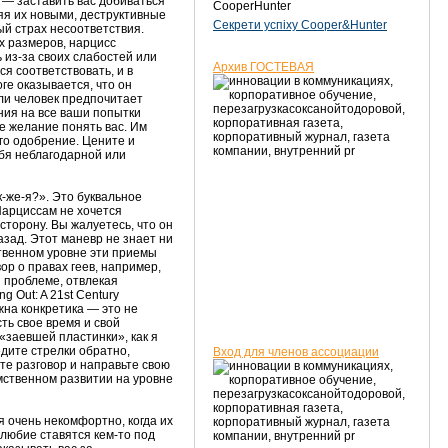
ы — заставить вас добиваться
CooperHunter
я их новыми, деструктивные
Секрети успіху Cooper&Hunter
й страх несоответствия.
х размеров, нарцисс
 из-за своих слабостей или
Архив ГОСТЕВАЯ
я соответствовать, и в
ге оказывается, что он
сли человек предпочитает
ния на все ваши попытки
не желание понять вас. Им
го одобрение. Цените и
ебя неблагодарной или
-же-я?». Это буквальное
Нарциссам не хочется
сторону. Вы жалуетесь, что он
азад. Этот маневр не знает ни
ственном уровне эти приемы
ор о правах геев, например,
й проблеме, отвлекая
 Out: A 21st Century
жна конкретика — это не
ть свое время и свой
«заевшей пластинки», как я
едите стрелки обратно,
Вход для членов ассоциации
ите разговор и направьте свою
мственном развитии на уровне
 очень некомфортно, когда их
олюбие ставятся кем-то под