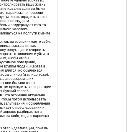
ы можете удовлетворять их
онтролировать вашу жизнь,
этапе идеализации вы были
ого, нарциссы по природе
мую малость оградить вас от
ционально скудном
овь и поддержку от кого-то
тивного человека
вливаться на полпути к мечте.
о, как вы воспринимаете себя,
еника, выставляя вас
ашу репутацию и очернить
азорвать отношения и уйти от
омых, якобы чтобы
руктивное поведение,
ые группы людей. Жертва в
ия длятся, но обычно вся
с за спиной (и в лицо тоже),
ас агрессором, а их —
оны они больше всего
 потом приводить ваши реакции
ях.Лучший способ
в. Это особенно актуально
 чтобы потом использовать
, запугивания и оскорбления
ечь идет о преследовании и
ый хорошо разбирается в
ми за себя, когда с нарцисса
з этап идеализации, пока вы