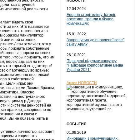
собственной реальности:
НОВОСТИ
делиться с группой
12.04.2024
 из искаженной реальности
Енергія сторітелінгу. Історії,
архетипи, тренди в бізнес-
желает видеть свои
комунікаціях
ости за них. Это называется
нения ответственности за
15.01.2022
им образом манипулятор
ой или иной степени
Запрошуємо до оновленої версії
ртинес-Леви отмечает, что у
сайту АКМУ
чтобы признать собственные
обственные пороки на своих
26.10.2021
того, чтобы признать, что им
Підведені підсумки конкурсу
ам, перекладывая на них
"Найкраще корпоративне медіа
ть тот горький стыд, который
України 2021"
свою партнершу во вранье;
исимым именно его; плохой
вора о собственной
Архив НОВОСТИ
». Цели игры: они
училось с ними. Таким образом,
амокритики. Классно
ствия на деструктивного
анипуляциям д-р Джордж
ости и системы ценностей на
как правило, совершенно не
отношения и связи с
ебя. Вы не обязаны жить в
СОБЫТИЯ
уктивной личностью, вас ждет
01.09.2019
арциссы и социопаты
Инновации в коммуникациях.