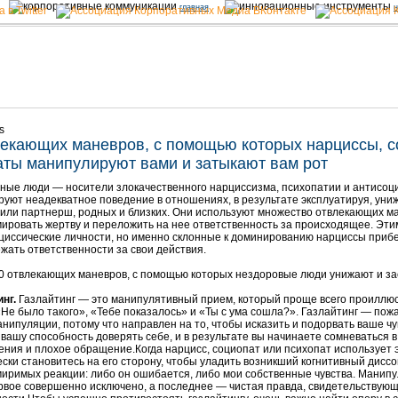
главная
н
s
лекающих маневров, с помощью которых нарциссы, с
аты манипулируют вами и затыкают вам рот
ные люди — носители злокачественного нарциссизма, психопатии и антисоц
уют неадекватное поведение в отношениях, в результате эксплуатируя, уни
или партнерш, родных и близких. Они используют множество отвлекающих м
ровать жертву и переложить на нее ответственность за происходящее. Эти
циссические личности, но именно склонные к доминированию нарциссы прибе
жать ответственности за свои действия.
20 отвлекающих маневров, с помощью которых нездоровые люди унижают и за
инг.
Газлайтинг — это манипулятивный прием, который проще всего проиллю
Не было такого», «Тебе показалось» и «Ты с ума сошла?». Газлайтинг — пож
нипуляции, потому что направлен на то, чтобы исказить и подорвать ваше чу
вашу способность доверять себе, и в результате вы начинаете сомневаться 
ения и плохое обращение.Когда нарцисс, социопат или психопат использует эт
ски становитесь на его сторону, чтобы уладить возникший когнитивный дисс
иримых реакции: либо он ошибается, либо мои собственные чувства. Манип
ервое совершенно исключено, а последнее — чистая правда, свидетельствую