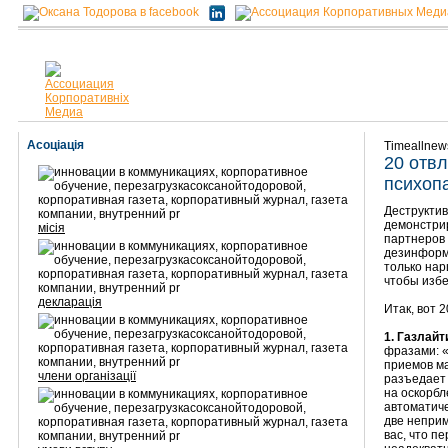
Асоціація
Timeallnew
20 отв
психоп
Деструктив
демонстрир
місія
партнеров 
дезинформи
только нар
чтобы избе
декларація
Итак, вот 
1. Газлайт
фразами: «
приемов ма
члени організації
разъедает 
на оскорбл
автоматиче
две неприм
вас, что п