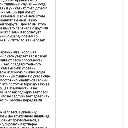
Тогда они принимаются
гой типичный случай — когда
ь и унижать кого-то другого,
оих бывших при новых
режением. В конечном итоге
ношениях вы неизбежно
ей подруге. Просто вы этого
е вашего партнера с другими
ниях с вами.Как советует
ным бомбардировкам со
я. Учтите: то, как человек
 парень» или «хорошая
ни с сего уверяет вас в своей
ичивают свою способность
», без предварительного
ажая высокий уровень
вою истинную личину. Когда
х истинную сущность: ужасающе
постоянно хвалиться своими
, что поступки гораздо важнее
ующая взаимности, а не
у человек подчеркивает свои
, что не заслуживает доверия?
ует ли человек перед вами
о человека в динамику
оты деструктивного индивида
бовных треугольников, в
нгулировать партнера/