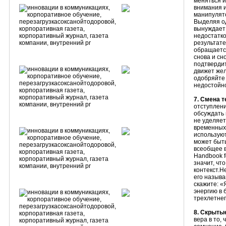
меняться и
внимания и
манипулято
Выделяя од
вынуждает 
недостатко
результате
обращается
снова и сн
подтвердит
движет жел
одобряйте 
недостойн
7. Смена т
отступлени
обсуждать 
не уделяет
временных,
используют
может быть
всеобщее в
Handbook f
значит, чт
контекст.Н
его называ
скажите: «
энергию в 
трехлетне
8. Скрыты
вера в то,