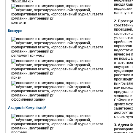
неадекватн
умови вступу
иногда быв
поддержки.
манипулято
2. Проекци
контакти
собственны
проекцией.
Конкурс
свои отриц
уклоняется
прибегаем 
нарциссов 
недостатки
ничего не 
регламент конкурсу
не помешал
ответствен
ощущает по
нуждающаяс
работник м
призи
производи
выигрывают
вам приход
придумано,
человека и
оформлення заявки
Саймон в с
других мож
Академія Комунікацій
заинтересо
деструктив
клоаке чуж
3. Адски 
разочарова
програми