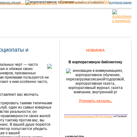
официальный сайт ФОРУМА
аписать письмо
добавить в избранное
вход/регистрация
оциопаты и
НОВИНКА
В корпоративную библиотеку
иальных черт — часто
жая и обижая своих
аневров, призванных
ми приемами пользуются не
гают к ним особенно часто,
ставляют вас молчать.
Уточнить детали...
стрировать такими типичными
алуй, один из самых коварных
вство реальности; он
в правомерности своих жалоб
Ассоциация Корпоративных Медиа Украины
on Facebook
у тактику против вас, вы
онанс. В вашей душе борются
улятор попытается убедить
щая о вашей