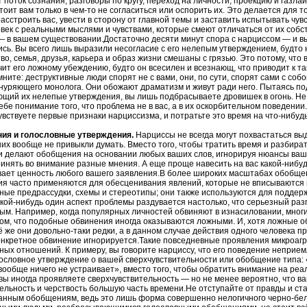
 поток сознания, разговоры по кругу, переход на личности, проекцию и газлайт
стоит вам только в чем-то не согласиться или оспорить их. Это делается для т
расстроить вас, увести в сторону от главной темы и заставить испытывать чувс
век с реальными мыслями и чувствами, которые смеют отличаться от их собст
 в вашем существовании.Достаточно десяти минут спора с нарциссом — и вы 
ись. Вы всего лишь выразили несогласие с его нелепым утверждением, будто 
во, семья, друзья, карьера и образ жизни смешаны с грязью. Это потому, что
ит его ложному убеждению, будто он всесилен и всезнающ, что приводит к т
ните: деструктивные люди спорят не с вами, они, по сути, спорят сами с соб
знуряющего монолога. Они обожают драматизм и живут ради него. Пытаясь по
щий их нелепые утверждения, вы лишь подбрасываете дровишек в огонь. Не
ебе понимание того, что проблема не в вас, а в их оскорбительном поведении
увствуете первые признаки нарциссизма, и потратьте это время на что-нибуд
ния и голословные утверждения.
Нарциссы не всегда могут похвастаться 
них вообще не привыкли думать. Вместо того, чтобы тратить время и разбират
и делают обобщения на основании любых ваших слов, игнорируя нюансы ваш
инять во внимание разные мнения. А еще проще навесить на вас какой-нибу
вает ценность любого вашего заявления.В более широких масштабах обобще
ия часто применяются для обесценивания явлений, которые не вписываются
ые предрассудки, схемы и стереотипы; они также используются для поддерж
кой-нибудь один аспект проблемы раздувается настолько, что серьезный раз
м. Например, когда популярных личностей обвиняют в изнасиловании, мног
том, что подобные обвинения иногда оказываются ложными. И, хотя ложные 
ё же они довольно-таки редки, а в данном случае действия одного человека 
конкретное обвинение игнорируется.Такие повседневные проявления микроаг
ных отношений. К примеру, вы говорите нарциссу, что его поведение неприемл
ословное утверждение о вашей сверхчувствительности или обобщение типа: 
вообще ничего не устраивает», вместо того, чтобы обратить внимание на реа
вы иногда проявляете сверхчувствительность — но не менее вероятно, что в
ельность и черствость большую часть времени.Не отступайте от правды и ст
анным обобщениям, ведь это лишь форма совершенно нелогичного черно-бе