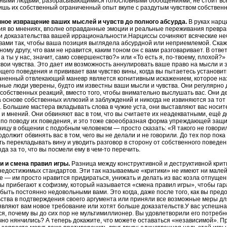
вными людьми, разбрасывающимися голословными обобщениями, не стоит всё
шь их собственный ограниченный опыт вкупе с раздутым чувством собственн
нное извращение ваших мыслей и чувств до полного абсурда.
В руках нарц
ия во мнениях, вполне оправданные эмоции и реальные переживания превра
 и доказательства вашей иррациональности.Нарциссы сочиняют всяческие н
вами так, чтобы ваша позиция выглядела абсурдной или неприемлемой. Скаж
ному другу, что вам не нравится, каким тоном он с вами разговаривает. В отв
, а ты у нас, значит, само совершенство?» или «То есть я, по-твоему, плохой?
вои чувства. Это дает им возможность аннулировать ваше право на мысли и 
его поведения и прививает вам чувство вины, когда вы пытаетесь установит
аненный отвлекающий маневр является когнитивным искажением, которое н
ные люди уверены, будто им известны ваши мысли и чувства. Они регулярн
собственных реакций, вместо того, чтобы внимательно выслушать вас. Они 
 основе собственных иллюзий и заблуждений и никогда не извиняются за тот 
. Большие мастера вкладывать слова в чужие уста, они выставляют вас нос
и мнений. Они обвиняют вас в том, что вы считаете их неадекватными, ещё до
 по поводу их поведения, и это тоже своеобразная форма упреждающей защ
ницу в общении с подобным человеком — просто сказать: «Я такого не говорил
одолжит обвинять вас в том, чего вы не делали и не говорили. До тех пор пок
ь перекладывать вину и уводить разговор в сторону от собственного поведе
ыда за то, что вы посмели ему в чем-то перечить.
ки и смена правил игры.
Разница между конструктивной и деструктивной крит
недостижимых стандартов. Эти так называемые «критики» не имеют ни мале
е — им просто нравится придираться, унижать и делать из вас козла отпущ
ы прибегают к софизму, который называется «смена правил игры», чтобы гара
быть постоянно недовольными вами. Это когда, даже после того, как вы пре
ства в подтверждения своего аргумента или приняли все возможные меры дл
вляют вам новое требование или хотят больше доказательств.У вас успешна
я, почему вы до сих пор не мультимиллионер. Вы удовлетворили его потребно
чно нянчились? А теперь докажите, что можете оставаться «независимой». П