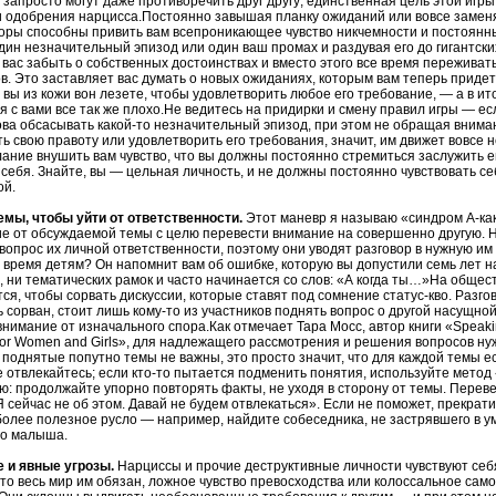
 запросто могут даже противоречить друг другу; единственная цель этой игр
 одобрения нарцисса.Постоянно завышая планку ожиданий или вовсе заменя
ры способны привить вам всепроникающее чувство никчемности и постоянны
ин незначительный эпизод или один ваш промах и раздувая его до гигантски
вас забыть о собственных достоинствах и вместо этого все время переживать
в. Это заставляет вас думать о новых ожиданиях, которым вам теперь придетс
 вы из кожи вон лезете, чтобы удовлетворить любое его требование, — а в ито
 с вами все так же плохо.Не ведитесь на придирки и смену правил игры — е
ова обсасывать какой-то незначительный эпизод, при этом не обращая внима
ь свою правоту или удовлетворить его требования, значит, им движет вовсе 
ание внушить вам чувство, что вы должны постоянно стремиться заслужить е
себя. Знайте, вы — цельная личность, и не должны постоянно чувствовать с
ой.
емы, чтобы уйти от ответственности.
Этот маневр я называю «синдром А-как
е от обсуждаемой темы с целю перевести внимание на совершенно другую. 
вопрос их личной ответственности, поэтому они уводят разговор в нужную им 
 время детям? Он напомнит вам об ошибке, которую вы допустили семь лет н
 ни тематических рамок и часто начинается со слов: «А когда ты…»На обще
ся, чтобы сорвать дискуссии, которые ставят под сомнение статус-кво. Разгов
 сорван, стоит лишь кому-то из участников поднять вопрос о другой насущно
нимание от изначального спора.Как отмечает Тара Мосс, автор книги «Speaking
or Women and Girls», для надлежащего рассмотрения и решения вопросов ну
о поднятые попутно темы не важны, это просто значит, что для каждой темы ес
е отвлекайтесь; если кто-то пытается подменить понятия, используйте метод 
ю: продолжайте упорно повторять факты, не уходя в сторону от темы. Перев
Я сейчас не об этом. Давай не будем отвлекаться». Если не поможет, прекрат
более полезное русло — например, найдите собеседника, не застрявшего в у
го малыша.
е и явные угрозы.
Нарциссы и прочие деструктивные личности чувствуют себя
 что весь мир им обязан, ложное чувство превосходства или колоссальное сам