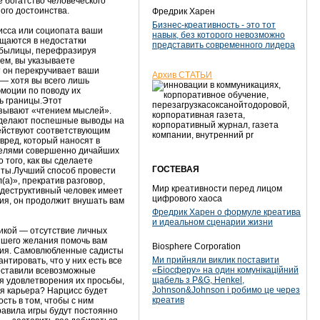
 богатство человеческого
ого достоинства.
Фредрик Харен
Бизнес-креативность - это тот
исса или социопата ваши
навык, без которого невозможно
щаются в недостатки
представить современного лидера
ебылицы, перефразируя
ем, вы указываете
ет он перекручивает ваши
Архив СТАТЬИ
» — хотя вы всего лишь
эмоции по поводу их
ь границы.Этот
азывают «чтением мыслей».
о делают поспешные выводы на
действуют соответствующим
вред, который наносят в
ителями совершенно дичайших
 того, как вы сделаете
ГОСТЕВАЯ
иты.Лучший способ провести
(а)», прекратив разговор,
Мир креативности перед лицом
а деструктивный человек имеет
цифрового хаоса
ния, он продолжит внушать вам
Фредрик Харен о формуле креатива
и идеальном сценарии жизни
икой — отсутствие личных
йшего желания помочь вам
Biosphere Corporation
ения. Самовлюбленные садисты
Ми прийняли виклик поставити
нтировать, что у них есть все
«Біосферу» на один комунікаційний
доставили всевозможные
щабель з P&G, Henkel,
я удовлетворения их просьбы,
Johnson&Johnson і робимо це через
я карьера? Нарцисс будет
креатив
сть в том, чтобы с ним
равила игры будут постоянно