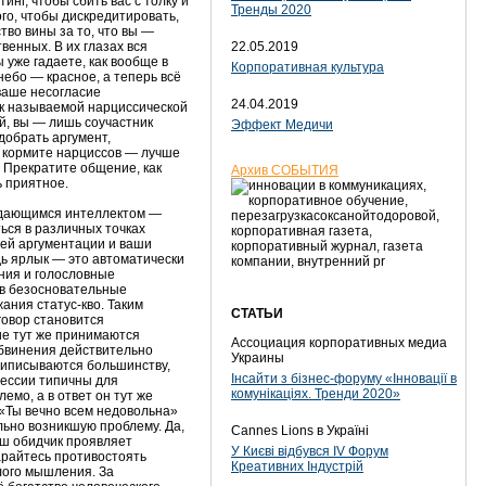
инг, чтобы сбить вас с толку и
Тренды 2020
ого, чтобы дискредитировать,
тво вины за то, что вы —
венных. В их глазах вся
22.05.2019
уже гадаете, как вообще в
Корпоративная культура
небо — красное, а теперь всё
 ваше несогласие
24.04.2019
ак называемой нарциссической
ой, вы — лишь соучастник
Эффект Медичи
добрать аргумент,
 кормите нарциссов — лучше
. Прекратите общение, как
Архив СОБЫТИЯ
ь приятное.
выдающимся интеллектом —
ься в различных точках
ей аргументации и ваши
дь ярлык — это автоматически
ния и голословные
 в безосновательные
ания статус-кво. Таким
СТАТЬИ
говор становится
ие тут же принимаются
Ассоциация корпоративных медиа
обвинения действительно
Украины
приписываются большинству,
Інсайти з бізнес-форуму «Інновації в
рессии типичны для
комунікаціях. Тренди 2020»
емо, а в ответ он тут же
«Ты вечно всем недовольна»
льно возникшую проблему. Да,
Cannes Lions в Україні
аш обидчик проявляет
У Києві відбувся IV Форум
арайтесь противостоять
Креативних Індустрій
лого мышления. За