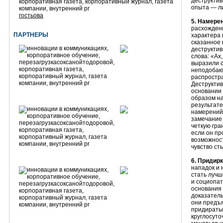
деструкти
опыта — ли
гостьова
5. Намере
расхожден
ПАРТНЕРЫ
характера
сказанное 
деструктив
слова: «Ах
выразили с
неподобающ
распростр
Деструктив
основании 
образом на
результате
намерений 
замечание
четкую гра
если он пр
возможност
чувство ст
6. Придир
нападок и 
стать лучш
и социопат
основания 
доказатель
они предъя
придиратьс
круглосуто