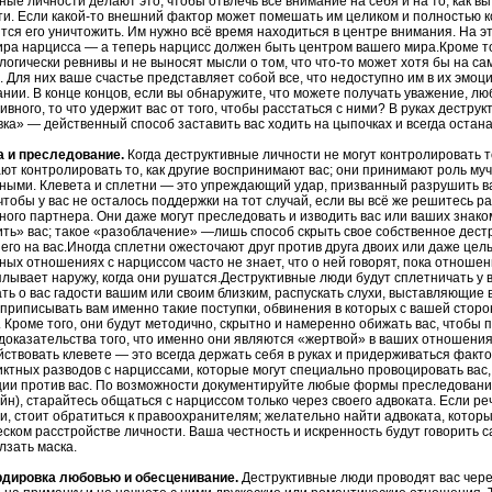
ные личности делают это, чтобы отвлечь всё внимание на себя и на то, как в
и. Если какой-то внешний фактор может помешать им целиком и полностью к
тся его уничтожить. Им нужно всё время находиться в центре внимания. На 
ра нарцисса — а теперь нарцисс должен быть центром вашего мира.Кроме т
логически ревнивы и не выносят мысли о том, что что-то может хотя бы на са
. Для них ваше счастье представляет собой все, что недоступно им в их эмо
нии. В конце концов, если вы обнаружите, что можете получать уважение, люб
ивного, то что удержит вас от того, чтобы расстаться с ними? В руках деструк
ка» — действенный способ заставить вас ходить на цыпочках и всегда остана
та и преследование.
Когда деструктивные личности не могут контролировать т
ют контролировать то, как другие воспринимают вас; они принимают роль муч
ными. Клевета и сплетни — это упреждающий удар, призванный разрушить в
чтобы у вас не осталось поддержки на тот случай, если вы всё же решитесь р
ного партнера. Они даже могут преследовать и изводить вас или ваших знак
ть» вас; такое «разоблачение» —лишь способ скрыть свое собственное дест
его на вас.Иногда сплетни ожесточают друг против друга двоих или даже цел
ных отношениях с нарциссом часто не знает, что о ней говорят, пока отношен
лывает наружу, когда они рушатся.Деструктивные люди будут сплетничать у ва
ть о вас гадости вашим или своим близким, распускать слухи, выставляющие в
 приписывать вам именно такие поступки, обвинения в которых с вашей стор
 Кроме того, они будут методично, скрытно и намеренно обижать вас, чтобы
 доказательства того, что именно они являются «жертвой» в ваших отношени
ствовать клевете — это всегда держать себя в руках и придерживаться факто
ктных разводов с нарциссами, которые могут специально провоцировать вас,
ии против вас. По возможности документируйте любые формы преследования
нлайн), старайтесь общаться с нарциссом только через своего адвоката. Если р
и, стоит обратиться к правоохранителям; желательно найти адвоката, котор
ском расстройстве личности. Ваша честность и искренность будут говорить са
лзать маска.
рдировка любовью и обесценивание.
Деструктивные люди проводят вас чере