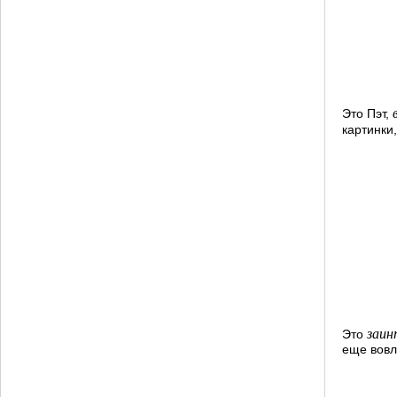
Это Пэт,
картинки,
заин
Это
еще вовл