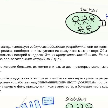
гибкую методологию разработки
команда использует
, они не копят
 релиза, наоборот, они выпускают их сразу и как можно чаще. Обы
пропускная способность
тельских историй в неделю. Это их
. Ее о
во пользовательских историй за 7 дней.
е истории большие, их можно считать за две, некоторые маленькие
.
 чтобы поддерживать этот ритм и чтобы не завязнуть в ручном регр
автоматическим тестированием
усиленно работает над
и постоя
на каждую фичу приходится писать автотесты, и большая часть ко
ы.