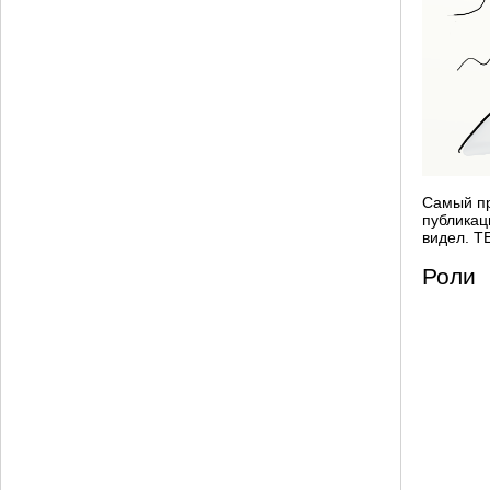
Самый пр
публикац
видел. T
Роли