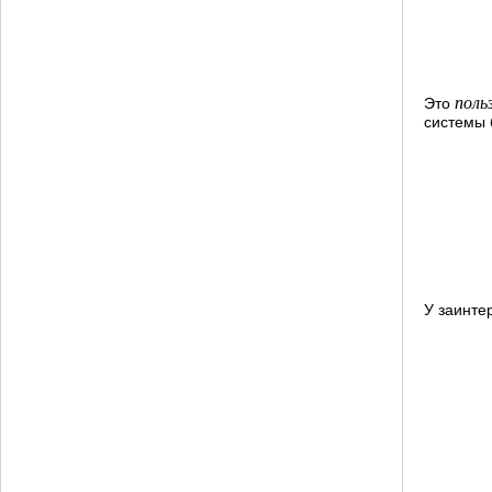
поль
Это
системы 
У заинте