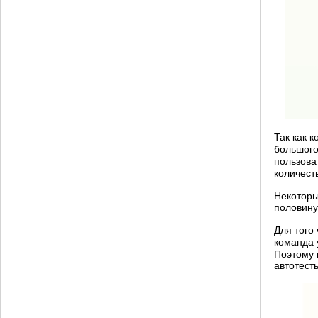
Так как 
большого
пользова
количест
Некоторы
половину
Для того
команда 
Поэтому 
автотест