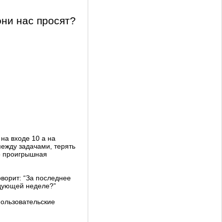
они нас просят?
на входе 10 а на
между задачами, терять
мо проигрышная
оворит: “За последнее
едующей неделе?”
пользовательские