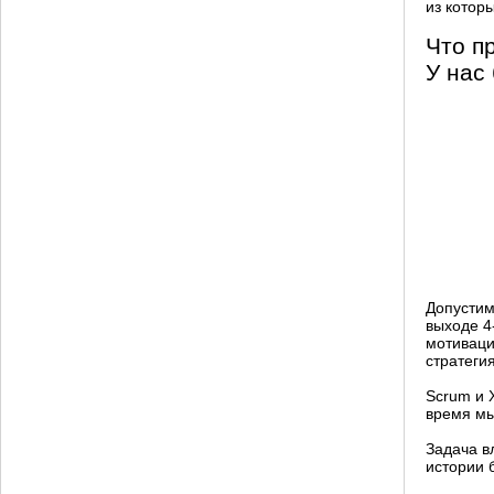
из котор
Что п
У нас 
Допустим
выходе 4
мотиваци
стратегия
Scrum и 
время мы
Задача в
истории 