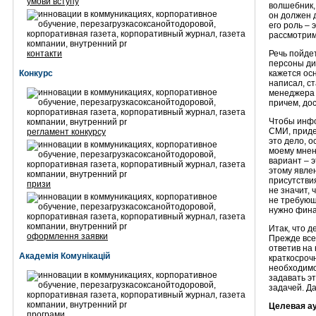
умови вступу
волшебник,
он должен д
его роль – 
рассмотрим
контакти
Речь пойде
персоны ди
Конкурс
кажется ос
написал, с
менеджера 
причем, до
Чтобы инфо
СМИ, приде
регламент конкурсу
это дело, о
моему мнен
вариант – э
этому явлен
присутстви
призи
не значит,
не требующ
нужно фина
Итак, что 
оформлення заявки
Прежде все
ответив на
Академія Комунікацій
краткосроч
необходимо
задавать э
задачей. Да
Целевая а
програми