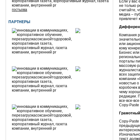
Если у вас 
не только р
гостьова
считайте, ч
медиа – пу
привлечет 
ПАРТНЕРЫ
Дифферен
Компания р
значительн
или акцион
кому конкре
Бизнес или
региональн
порталы пи
массовую р
журналиста
всех зацеп
компании «
новостью о
коробочек в
чему хорош
редакции. 
все-все-все
Copy-Paste 
Грамотный
Copy-Paste
предыдущем
интересном
Изначально
текст долж