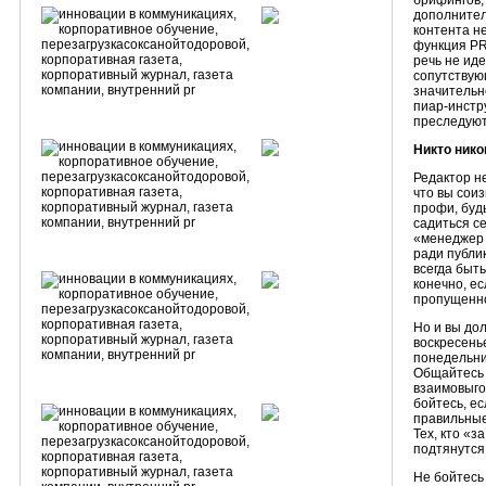
брифингов,
дополнител
контента н
функция PR 
речь не иде
сопутствую
значительн
пиар-инстру
преследуют
Никто нико
Редактор н
что вы соиз
профи, будь
садиться с
«менеджер 
ради публик
всегда быть
конечно, ес
пропущенно
Но и вы до
воскресень
понедельни
Общайтесь 
взаимовыго
бойтесь, ес
правильные
Тех, кто «з
подтянутся
Не бойтесь 