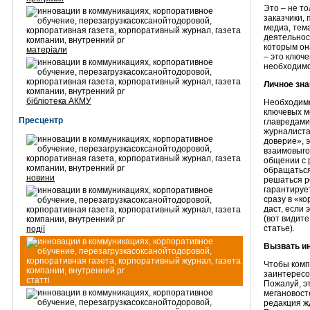
Это – не т
заказчики,
медиа, тем
деятельнос
которым он
матеріали
– это ключ
необходимо
Личное зн
бібліотека АКМУ
Необходимо
ключевых м
Пресцентр
главредами 
журналиста
доверие», 
взаимовыго
общении с 
обращаться
новини
решаться р
гарантируе
сразу в «ко
даст, если 
(вот видите
статье).
події
Вызвать и
Чтобы комп
заинтересо
статті
Пожалуй, э
мегановосте
редакция ж