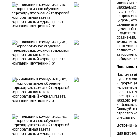
многих мат
уважаемых 
писать об 
направлени
цифры, кот
данные для 
должны быт
в художест
сравнения,
журналисты,
не отменял
полностью,
авторской 
победой, т.
Лояльност
Частично о
пункте я х
информацио
человечески
не значит, 
посещать вм
каждого. Ре
инфоповода
Беседуйте 
отраслевые
специалист
Встречи «б
Для встреч