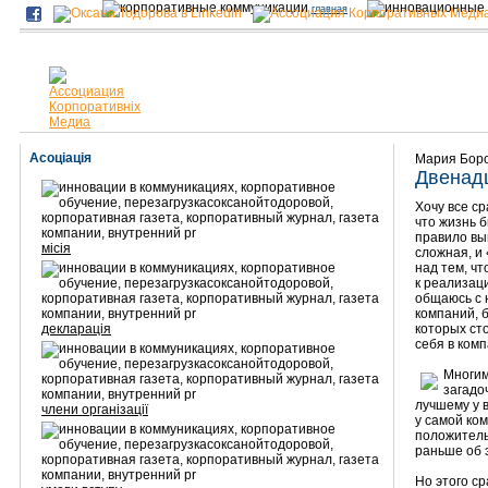
главная
Асоціація
Мария Бор
Двенадц
Хочу все с
что жизнь 
правило вы
місія
сложная, и
над тем, ч
к реализац
общаюсь с 
компаний, 
декларація
которых ст
себя в комп
Многим
загадо
лучшему у в
члени організації
у самой ко
положитель
раньше об 
Но этого с