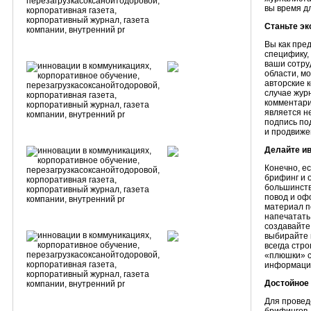
вы время д
Станьте э
Вы как пре
специфику,
ваши сотру
области, мо
авторские 
случае жур
комментари
является н
подпись по
и продвиже
Делайте и
Конечно, е
брифинг и 
большинств
повод и оф
материал п
напечатать
создавайте
выбирайте 
всегда стро
«плюшки» с
информации
Достойное
Для провед