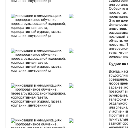
существенн
или органи
Соберите л
просто так
продуманно
Это не дол
финансовых
индустрии, 
рассказыва
послушайте
области, м
новостях. 
интересног
темы, что 
релевантны
Будьте на 
Всегда, нас
трудоголики
совещание.
любое врем
заранее, но
позвонят в 
руководите
телефоны –
отдельного
или специа
участие и 
Прочтите, 
пунктуальны
зависят сро
журналиста