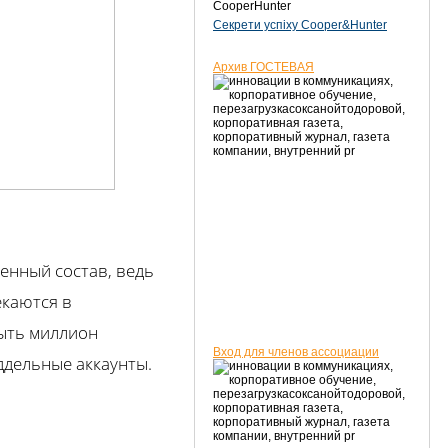
CooperHunter
Секрети успіху Cooper&Hunter
Архив ГОСТЕВАЯ
венный состав, ведь
екаются в
быть миллион
Вход для членов ассоциации
ддельные аккаунты.