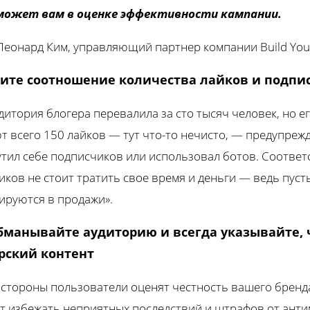
может вам в оценке эффективности кампании.
еонард Ким, управляющий партнер компании Build Your
чите соотношение количества лайков и подпи
удитория блогера перевалила за сто тысяч человек, но е
т всего 150 лайков — тут что-то нечисто, — предупреж
утил себе подписчиков или использовал ботов. Соответс
ков не стоит тратить свое время и деньги — ведь пуст
ируются в продажи».
обманывайте аудиторию и всегда указывайте, 
рский контент
 стороны пользователи оценят честность вашего бренда,
т избежать неприятных последствий и штрафов от ант