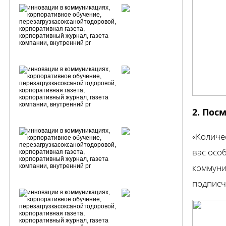
2. Пос
«Количе
вас осо
коммуни
подписч