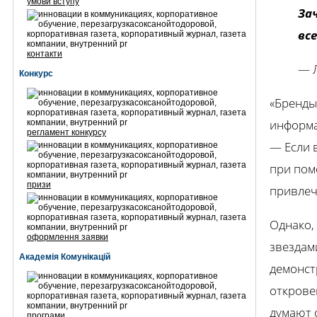
умови вступу
За
вс
контакти
— Л
Конкурс
«Бренды
информа
регламент конкурсу
— Если 
при пом
призи
привлеч
Однако, 
оформлення заявки
звездам
Академія Комунікацій
демонст
открове
думают о
програми