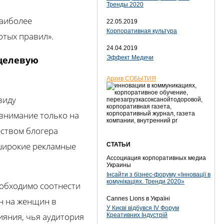
Тренды 2020
наиболее
22.05.2019
Корпоративная культура
отых правил».
24.04.2019
 целевую
Эффект Медичи
Архив СОБЫТИЯ
виду
внимание только на
еством блогера
 широкие рекламные
СТАТЬИ
Ассоциация корпоративных медиа
Украины
Інсайти з бізнес-форуму «Інновації в
комунікаціях. Тренди 2020»
еобходимо соотнести
Cannes Lions в Україні
н на женщин в
У Києві відбувся IV Форум
лияния, чья аудитория
Креативних Індустрій