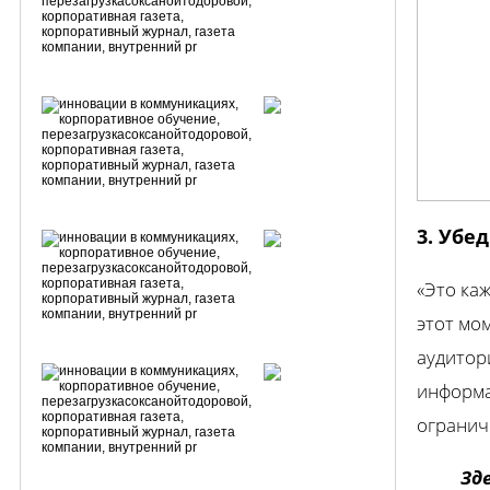
3. Убе
«Это ка
этот мо
аудитор
информа
огранич
Зд