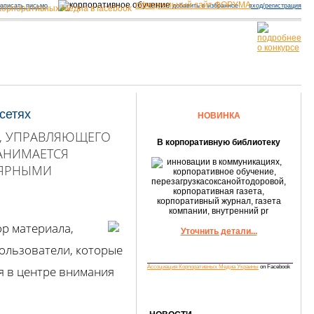
официальный сайт ФОРУМА
аписать письмо
добавить в избранное
вход/регистрация
сетях
НОВИНКА
А, УПРАВЛЯЮЩЕГО
В корпоративную библиотеку
ЗАНИМАЕТСЯ
ЛЯРНЫМИ
ор материала,
Уточнить детали...
ользователи, которые
я в центре внимания
Ассоциация Корпоративных Медиа Украины
on Facebook