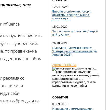
НОВОСТИ
ярностью, чем
12.04.2024
Енергія сторітелінгу. Історії,
архетипи, тренди в бізнес-
комунікаціях
 Influence
15.01.2022
Запрошуємо до оновленої версії
да им нужно запустить
сайту АКМУ
уге. — уверен Ким.
26.10.2021
Підведені підсумки конкурсу
че, то продвижение
"Найкраще корпоративне медіа
України 2021"
и надежным способом
Архив НОВОСТИ
 и реклама со
зование или
ведут себя
СОБЫТИЯ
ние, но бренды и не
01.09.2019
Инновации в коммуникациях.