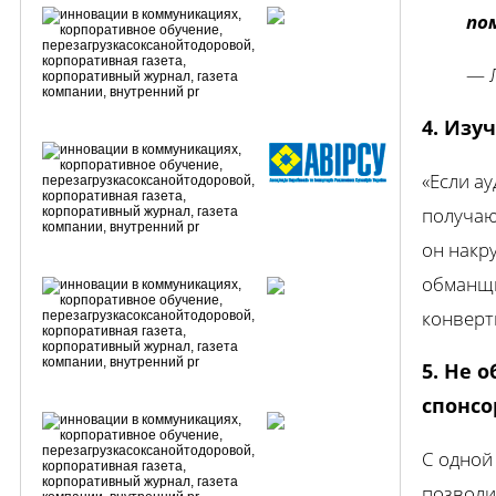
по
— Л
4. Изу
«Если а
получаю
он накр
обманщи
конверт
5. Не 
спонсо
С одной
позволи