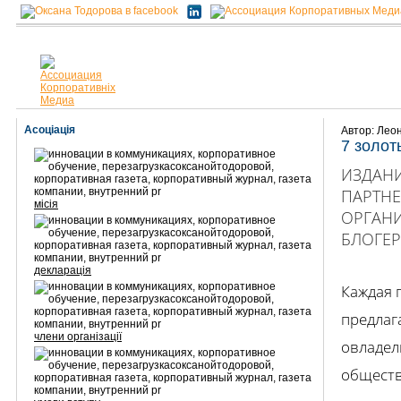
Асоціація
Автор: Лео
7 золот
ИЗДАНИ
ПАРТНЕ
місія
ОРГАН
БЛОГЕР
декларація
Каждая 
предлаг
члени організації
овладел
обществ