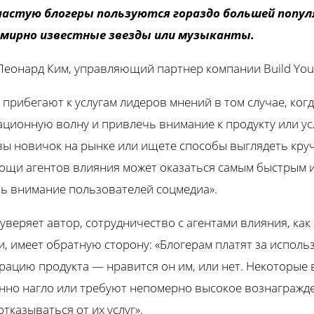
частую блогеры пользуются гораздо большей попул
емирно известные звезды или музыканты.
еонард Ким, управляющий партнер компании Build Your
 прибегают к услугам лидеров мнений в том случае, ког
ционную волну и привлечь внимание к продукту или усл
вы новичок на рынке или ищете способы выглядеть кру
ощи агентов влияния может оказаться самым быстрым 
ь внимание пользователей соцмедиа».
уверяет автор, сотрудничество с агентами влияния, как
и, имеет обратную сторону: «Блогерам платят за исполь
рацию продукта — нравится он им, или нет. Некоторые 
нно нагло или требуют непомерно высокое вознагражде
тказываться от их услуг».