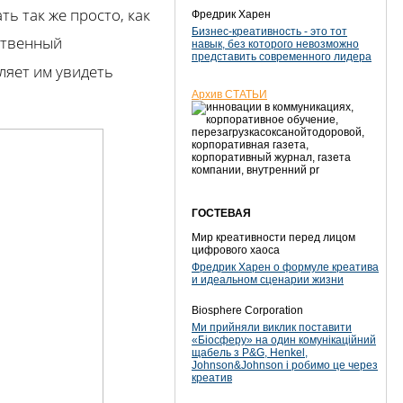
ть так же просто, как
Фредрик Харен
Бизнес-креативность - это тот
твенный
навык, без которого невозможно
представить современного лидера
ляет им увидеть
Архив СТАТЬИ
ГОСТЕВАЯ
Мир креативности перед лицом
цифрового хаоса
Фредрик Харен о формуле креатива
и идеальном сценарии жизни
Biosphere Corporation
Ми прийняли виклик поставити
«Біосферу» на один комунікаційний
щабель з P&G, Henkel,
Johnson&Johnson і робимо це через
креатив