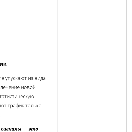
фик
ие упускают из вида
ивлечение новой
статистическую
ют трафик только
.
 сигналы — это