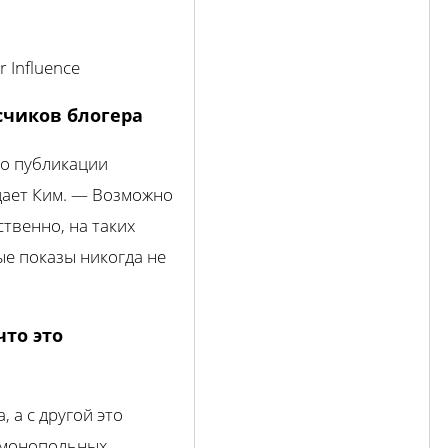
 Influence
счиков блогера
го публикации
дает Ким. — Возможно
твенно, на таких
ые показы никогда не
что это
 а с другой это
имонопольных