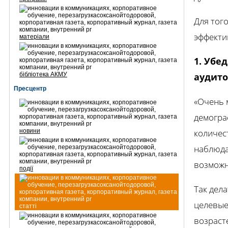
Для тог
эффекти
матеріали
1. Убе
бібліотека АКМУ
аудит
Пресцентр
«Очень 
демогра
новини
количес
наблюда
возможн
події
Так дел
целевые
статті
возрасте