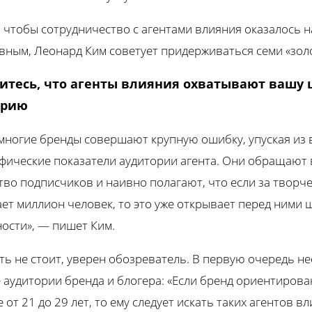
о чтобы сотрудничество с агентами влияния оказалось 
вным, Леонард Ким советует придерживаться семи «зол
дитесь, что агенты влияния охватывают вашу
орию
многие бренды совершают крупную ошибку, упуская из 
фические показатели аудитории агента. Они обращают 
тво подписчиков и наивно полагают, что если за творч
ет миллион человек, то это уже открывает перед ними
ости», — пишет Ким.
ать не стоит, уверен обозреватель. В первую очередь н
 аудитории бренда и блогера: «Если бренд ориентирова
 от 21 до 29 лет, то ему следует искать таких агентов в