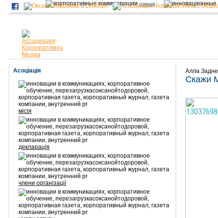
главная
Асоціація
Алла Задне
Скажи 
місія
декларація
члени організації