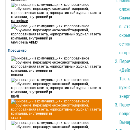
Напи
сложн
Снача
матеріали
в эт
скрыв
бібліотека АКМУ
оста
Пресцентр
второ
Переч
«Дейс
новини
Так 
нужн
энерг
події
Пер
вопр
статті
Вычер