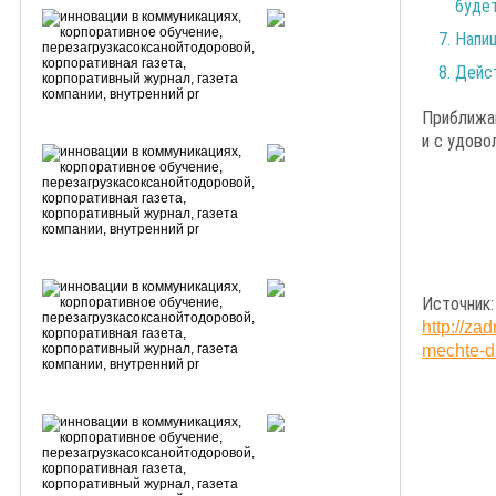
будет
Напиш
Дейст
Приближа
и с удово
Источник:
http://z
mechte-