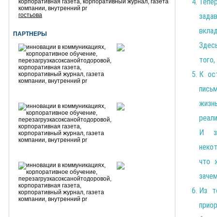
Тепе
гостьова
зада
вклад
ПАРТНЕРЫ
Здес
того,
К ос
пись
жизн
реали
И з
неко
что 
заче
Из т
прио