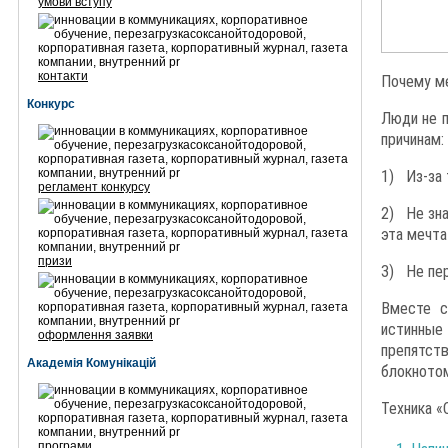
умови вступу
контакти
Почему м
Конкурс
Люди не п
причинам:
1) Из-за 
регламент конкурсу
2) Не зна
эта мечта
призи
3) Не пер
Вместе с
истинные
оформлення заявки
препятст
Академія Комунікацій
блокнотом
Техника «
програми