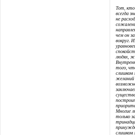
Тот, кто
всегда зн
не расхо
сожалени
направле
чем он з
вокруг. 
уравнове
спокойст
людях, ж
Внутренн
того, чт
слишком 
желаний 
возможн
заключае
существе
построи
приорит
Многие л
только з
тринадца
принужде
слишком 