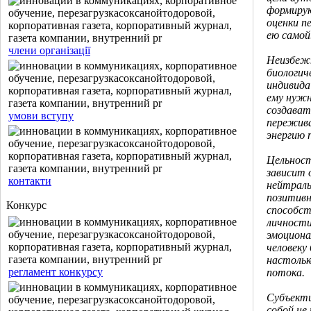
формирую
оценки п
ею самой
члени організації
Неизбежн
биологич
индивида
ему нужн
создават
умови вступу
пережива
энергию 
Цельност
зависит 
контакти
нейтраль
позитивн
Конкурс
способс
личност
эмоциона
человеку
настольк
регламент конкурсу
потока.
Субъект
собой не