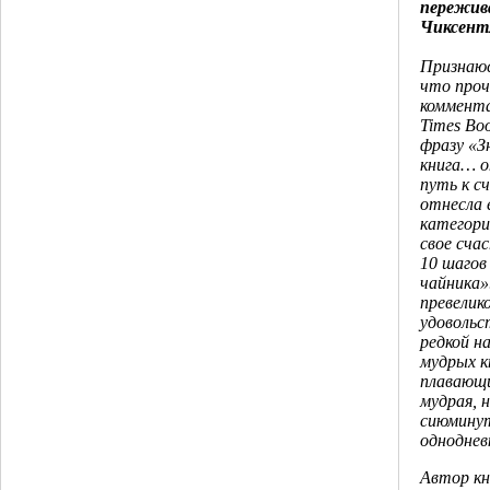
пережив
Чиксент
Признаюс
что проч
коммента
Times Bo
фразу «З
книга… о
путь к с
отнесла 
категори
свое счас
10 шагов
чайника»
превелик
удовольс
редкой н
мудрых к
плавающи
мудрая, 
сиюмину
одноднев
Автор кн