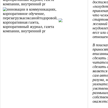
достижен
«похудет
привлека
что чело
стартово
желаний 
неудовле
весе или 
отношени
В поиска
приносят
вписанны
сделать 
читателя
сделать 
является
сам авто
разума, 
увлекате
умственн
размышля
собствен
окажется