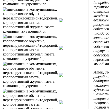
до преде
трудного
оптималь
каждого 
возможно
раскрыть
собствен
иногда с
конечном
складыва
собствен
ощущение
содержан
пережива
мы обычн
Итак, св
разработ
двадцати
«эксперт
художник
шахматис
теория о
теория о
полной п