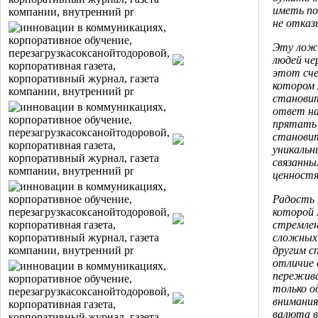
иметь по
не отказ
Эту лож
людей че
этот сче
котором 
становит
ответ на
прятать 
становит
уникальн
связанны
ценностя
Радость 
которой 
стремлен
сложных 
другим с
отличие 
пережив
только о
внимания
валюта в