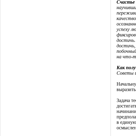
Счастье 
научивши
пережива
качество
осознанн
успеху л
фиксиров
достичь. 
достичь,
побочный
на что-т
Как пол
Советы и
Начальну
выразить
Задача т
достигат
начинани
предпола
в единую
осмыслен