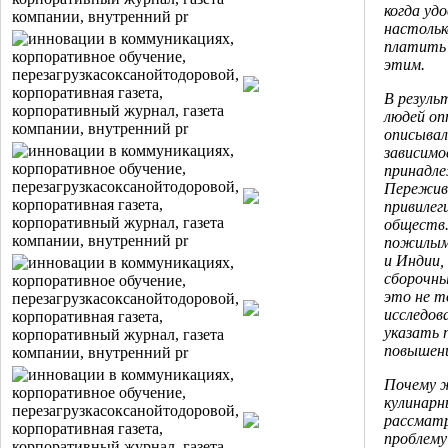
когда уд
настольк
платить 
этим.
В резуль
людей о
описывал
зависимо
принадле
Пережива
привилег
обществ.
пожилым
и Индии,
сборочны
это не т
исследов
указать 
повышен
Почему ж
кулинарн
рассматр
проблем