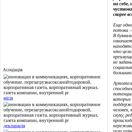
на себе,
чуствова
скорее в
Еще одно
потока 
В буквал
означает
находятс
что цели
преимуще
не задан
социальн
Асоціація
большинс
Аутотел
способно
потенциа
місія
которых 
поддерж
человек,
скуку, р
происход
декларація
пережива
цели аут