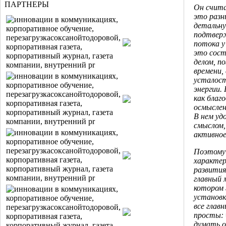
ПАРТНЕРЫ
Он счита
это разн
детальну
подтвер
потока у
это сост
делом, п
времени,
усталост
энергии.
как благ
осмыслен
В нем уд
смыслом,
активное
Поэтому 
характер
развития
главный 
котором 
установк
все глав
просты: 
думать о