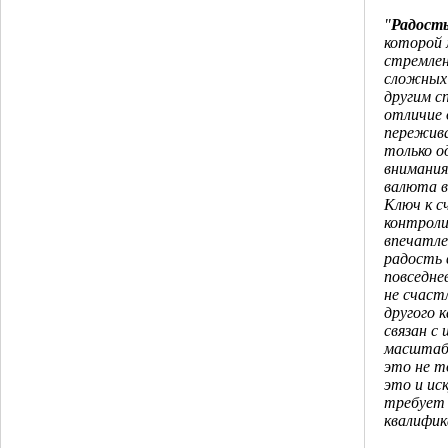
"
Радост
которой 
стремлен
сложных 
другим с
отличие 
пережив
только о
внимания
валюта в
Ключ к с
контроли
впечатле
радость 
повседне
не счастл
другого 
связан с 
масштабо
это не т
это и ис
требует 
квалифик