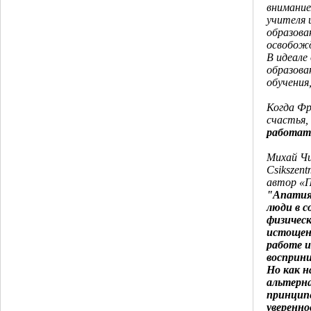
внимание
учителя 
образова
освобожд
В идеале
образова
обучения
Когда Фр
счастья,
работат
Михай Чи
Csikszent
автор «
"Апатия
люди в с
физичес
истощени
работе и
восприн
Но как н
альтерн
принципе
уверенно