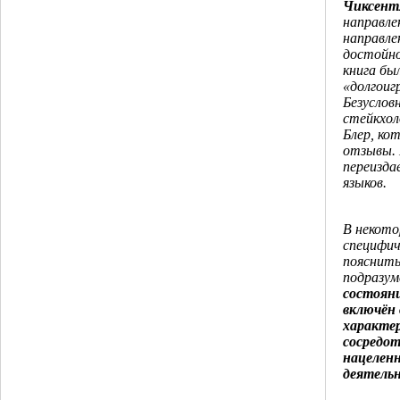
Чиксент
направле
направле
достойно
книга бы
«долгоиг
Безусловн
стейкхол
Блер, ко
отзывы. 
переизда
языков.
В некото
специфич
пояснить
подразум
состояни
включён 
характе
сосредот
нацеленн
деятель