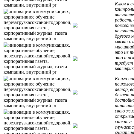
Ключ к с
контроли
впечатле
радость 
повседне
не счастл
другого 
связан с 
масштабо
это не т
это и ис
требует 
квалифик
Книга на
психолог
автор, в
делает н
достойн
написана
свою жиз
открывае
счастье 
случаетс
счастлив