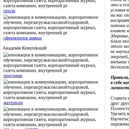
это и ес
условия 
призи
на нас о
восприят
потока и
влияют н
Здоровье
оформлення заявки
блага мо
этого мо
Академія Комунікацій
не научи
энергией
внешние 
бесполез
програми
Правила
в себе к
личност
Ставить 
матеріали
друг друг
Полность
Уделять 
Научитьс
пережив