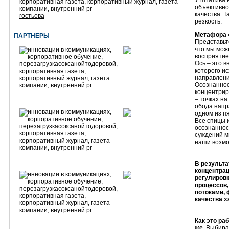
У штатива 
объективнос
качества. Т
гостьова
резкость.
Метафора «
ПАРТНЕРЫ
Представьте
что мы мож
восприятие
Ось – это 
которого и
направлени
Осознаннос
концентрир
– точках на
обода напр
одном из пя
Все спицы 
осознаннос
суждений м
наши возмо
В результ
концентрац
регулиров
процессов,
потоками,
качества х
Как это ра
же.
Выбирай