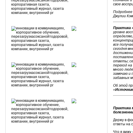
сознание и
свое воспр
Подробнее 
Джулии Кэм
Практика «
уровне вос
определяю,
концентрир
все получа
сегодня мн
достижения
поставлен
ответы; се
переход на
много люде
замечаю и 
забавных м
Об этой пр
«
Источник
Практика 
болезненн
Держу в фо
ответы на 
Что я вижу 