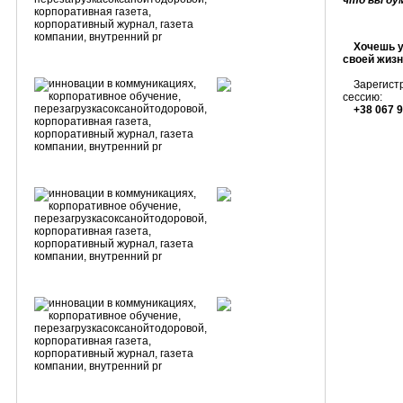
что вы ду
Хочешь у
своей жиз
Зарегистри
сессию:
+38 067 9