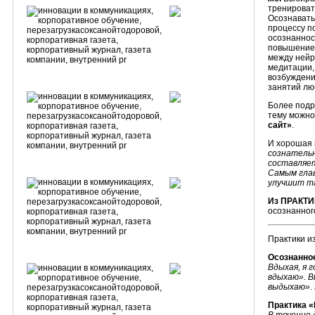
тренироват
Осознавать 
процессу п
осознаннос
повышение 
между нейр
медитации,
возбуждени
занятий лю
Более подр
тему можно 
сайт»
.
И хорошая ц
сознатель
составляет
Самым гла
улучшит т
Из ПРАКТИ
осознанног
Практики из
Осознанно
Вдыхая, я г
вдыхаю». В
выдыхаю». 
Практика 