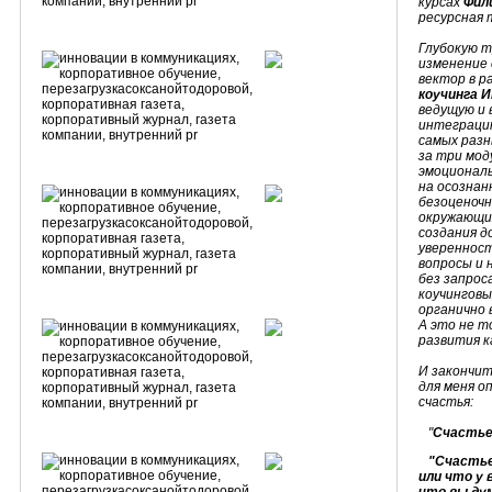
курсах
Фил
ресурсная 
Глубокую т
изменение
вектор в р
коучинга 
ведущую и 
интеграцию
самых разн
за три мод
эмоциональ
на осознан
безоценочн
окружающих
создания 
уверенност
вопросы и 
без запрос
коучинговы
органично 
А это не т
развития к
И закончит
для меня о
счастья:
"
Счастье 
"Счастье 
или что у 