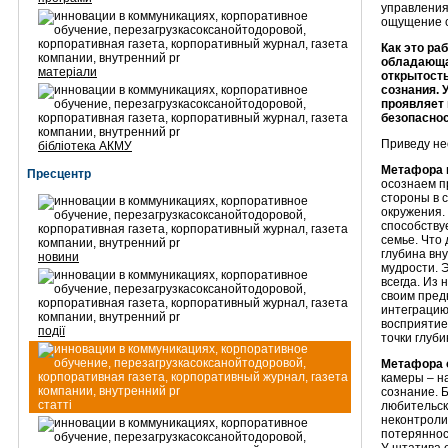
управления
ощущение с
Как это ра
обладающа
матеріали
открытость
сознания. 
проявляет 
безопаснос
Приведу не
бібліотека АКМУ
Метафора п
Пресцентр
осознаем п
стороны в с
окружения.
способству
семье. Что
глубина вн
новини
мудрости. 
всегда. Из 
своим пред
интеграцию
восприятие
події
точки глуби
Метафора 
камеры – н
сознание. 
статті
любительск
неконтроли
потеряннос