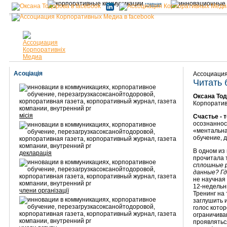
главная
Асоціація
Ассоциация
Читать 
Оксана То
Корпоратив
місія
Счастье - 
осознаннос
«ментальна
обучение, 
В одном из 
декларація
прочитала т
сплошные 
данные? Гд
не научная 
12-недельн
члени організації
Тренинг на 
заглушить и
голос котор
ограничива
проявлятьс