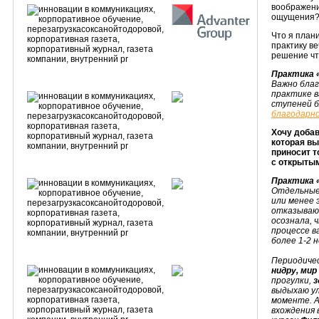
воображени
ощущения? 
Что я план
практику в
решение чт
Практика 
Важно благ
практике в
ступеней 
благодарн
Хочу добав
которая вы
приносит т
с открыты
Практика 
Отдельные 
или менее 
отказываюс
осознала, 
процессе в
более 1-2 
Периодиче
нидру, мир
прогулки,
з
выдыхаю у
моменте. А
вхождения 