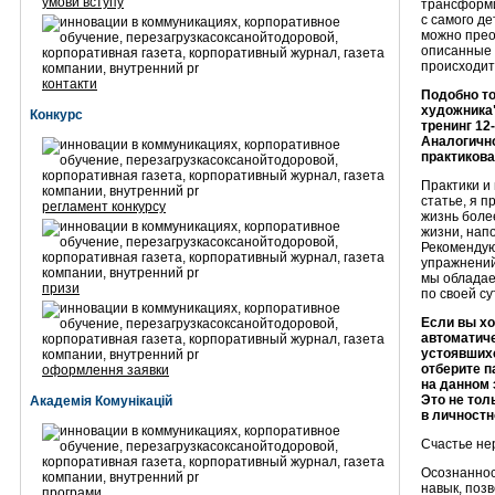
умови вступу
трансформи
с самого де
можно прео
описанные п
происходит
контакти
Подобно то
художника"
Конкурс
тренинг 12
Аналогично
практикова
Практики и
статье, я п
регламент конкурсу
жизнь боле
жизни, нап
Рекомендую
упражнений
мы обладае
призи
по своей су
Если вы хо
автоматич
устоявшихс
отберите п
оформлення заявки
на данном 
Это не тол
Академія Комунікацій
в личностн
Счастье не
Осознаннос
навык, поз
програми