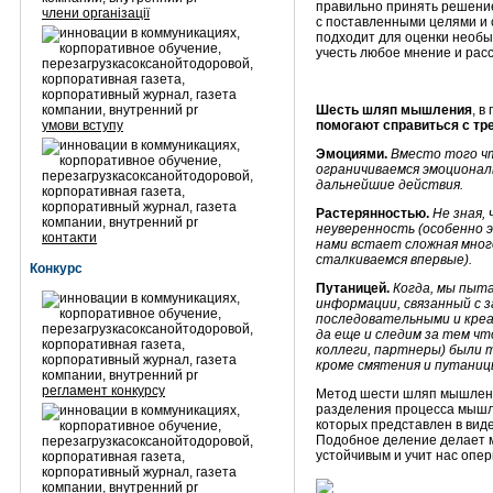
правильно принять решение
члени організації
с поставленными целями и
подходит для оценки необы
учесть любое мнение и рас
Шесть шляп мышления
, в
умови вступу
помогают справиться с т
Эмоциями.
Вместо того ч
ограничиваемся эмоционал
дальнейшие действия.
Растерянностью.
Не зная,
неуверенность (особенно 
контакти
нами встает сложная много
сталкиваемся впервые).
Конкурс
Путаницей.
Когда, мы пыта
информации, связанный с 
последовательными и кре
да еще и следим за тем чт
коллеги, партнеры) были т
кроме смятения и путани
регламент конкурсу
Метод шести шляп мышлени
разделения процесса мышл
которых представлен в вид
Подобное деление делает 
устойчивым и учит нас опе