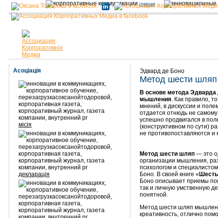
главная
Асоціація
Эдвард де Боно
Метод шести шляп
В основе метода Эдварда 
мышления
. Как правило, 
мнений, в дискуссии и поле
отдается отнюдь не самому 
успешно продвигался в по
місія
(конструктивном по сути) р
не противопоставляются и 
Метод шести шляп
— это о
организации мышления, ра
психологом и специалистом
декларація
Боно. В своей книге «
Шесть
Боно описывает приемы пом
так и личную умственную де
понятной.
Метод шести шляп мышления
креативность, отлично помо