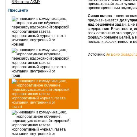
бібліотека АКМУ
присматривайтесь к чужим 
провокационными подходам
Пресцентр
Синяя шляпа
– шестая шля
предназначается
для упра
над решением задач
, а не
содержания. В частности, 
всех остальных это определе
формулирование целей, а в
пользы и эффективности м
новини
Источник:
де Боно Эдвард: 
події
статті