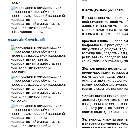
призи
Шесть думающих шляп
Белая шляпа
мышления – 
информации, которой мы об
данных, которыми мы распо
сосредоточится на возмож
оформлення заявки
и подумать о том, где ее ра
Академія Комунікацій
Красная шляпа
– шляпа
эм
подробности и рассуждения
интуитивные догадки. Люди 
восхищение, радость и т.д.
решении или предложении. 
собой, так и с окружающими
Желтая шляпа позитивная
програми
преимуществами, которое 
размышляем над выгодой и
если эта идея или решение 
важно проработать именно 
выявить скрытые положите
Черная шляпа полная про
должны идти исключительно
матеріали
и т.д.): проявите осторожно
тайные угрозы, на существ
поиска подводных камней и
Зеленая шляпа
– шляпа
тв
и внесения изменений. Рас
генерируйте новые идеи, 