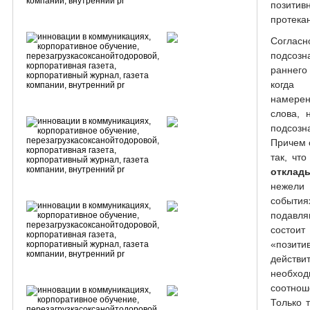
позитив
протека
Согласн
подсозн
раннего
когда 
намерен
слова, 
подсозн
Причем 
так, чт
отклад
нежели
события
подавл
состоит
«пози
действ
необход
соотно
Только 