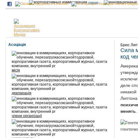
главная
Асоціація
Брюс Лип
Сила м
код че
Амери
місія
утвержд
исключи
деле сп
никакой
декларація
Липто
психи
менять
члени організації