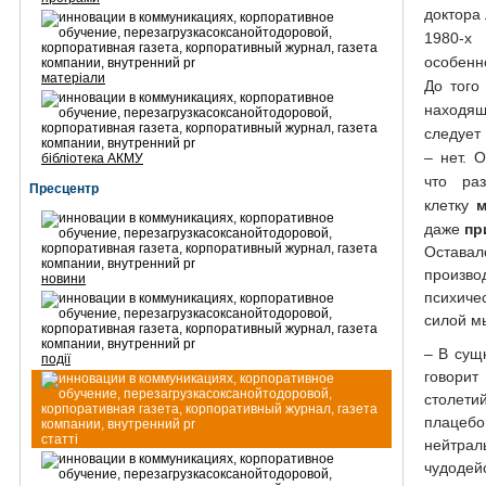
доктора
1980-х
особенн
матеріали
До того
находящ
следует
– нет. 
бібліотека АКМУ
что ра
Пресцентр
клетку
м
даже
пр
Остав
произв
новини
психиче
силой м
– В сущ
події
говори
столети
плацеб
статті
нейтрал
чудодей