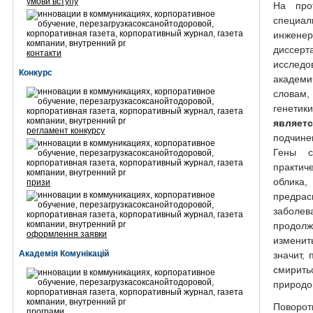
умови вступу
На про
специа
инжене
диссе
контакти
исследо
Конкурс
академи
словам,
генетик
являет
регламент конкурсу
подчине
Гены с
практи
облика
призи
предра
забол
продолж
оформлення заявки
изменит
Академія Комунікацій
значит,
смирит
природо
Поворот
програми