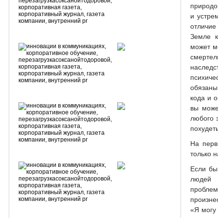
природо
и устре
отличие
Земле к
может м
смертел
наследс
психиче
обязаны
кода и о
вы може
любого 
похудеть
На перв
только 
Если бы
людей
пробл
произне
«Я могу 