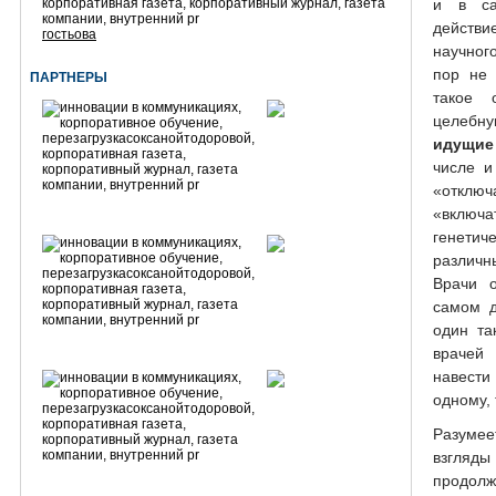
и в са
действ
гостьова
научног
пор не 
ПАРТНЕРЫ
такое 
целебн
идущие
числе и
«откл
«включ
генетич
различ
Врачи о
самом д
один та
врачей
навести
одному, 
Разумее
взгляды
продолж