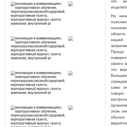
что м
исцелит
Но ниче
поясняе
психиче
область
нашей 
затраги
Проще 
поверил
своего 
это вер
Больши
отрицаю
само их
говоря
контр
организ
этом он
обычно
вероятно