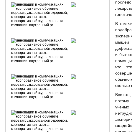
последо
лекар
генетич
В том ч
подобра
экспери
мышей
дефект
избыточ
помощью
что эт
соверш
обычног
сколько 
Все это,
потому 
ученых 
нетруд
экспери
воздей
помощь