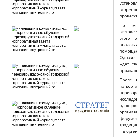
устано
вторже
процессы
По мн
экстрас
этого 
аналоги
помощь
Однако 
ждет св
признан
После 
четвер
перев
исслед
одновр
органи
форумо
традици
На орга