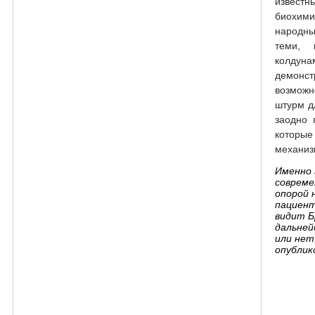
известн
биохим
народны
теми, 
колдун
демон
возможн
штурм д
заодно 
которы
механиз
Именно 
совреме
опорой 
пациента
видит Б
дальней
или нет
опублик