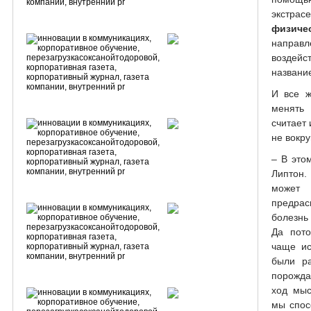
экстр
физиче
направ
воздейс
названи
И все ж
менять 
считает 
не вокру
– В это
Липтон.
может 
предрас
болезнь 
Да пото
чаще ис
были р
порожда
ход мыс
мы спос