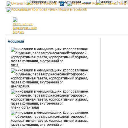
главная
Асоціація
місія
декларація
члени організації