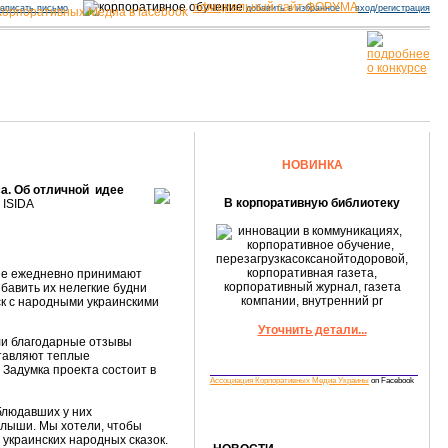
официальный сайт ФОРУМА
аписать письмо
добавить в избранное
вход/регистрация
НОВИНКА
а. Об отличной идее
В корпоративную библиотеку
 ISIDA
рые ежедневно принимают
бавить их нелегкие будни
ск с народными украинскими
Уточнить детали...
или благодарные отзывы
ставляют теплые
Задумка проекта состоит в
Ассоциация Корпоративных Медиа Украины
on Facebook
блюдавших у них
лыши. Мы хотели, чтобы
 украинских народных сказок.