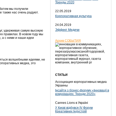
Тренды 2020
 Затем мы получили
22.05.2019
 также нас очень радуют.
Корпоративная культура
24.04.2019
Эффект Медичи
уг, удерживая самую высокую
их правилах. В новом году мы
 а с ними и наши идеи
Архив СОБЫТИЯ
ляться волшебными идеями, не
рпоративных медиа, это
СТАТЬИ
Ассоциация корпоративных медиа
Украины
Інсайти з бізнес-форуму «Інновації в
комунікаціях. Тренди 2020»
Cannes Lions в Україні
У Києві відбувся IV Форум
Креативних Індустрій