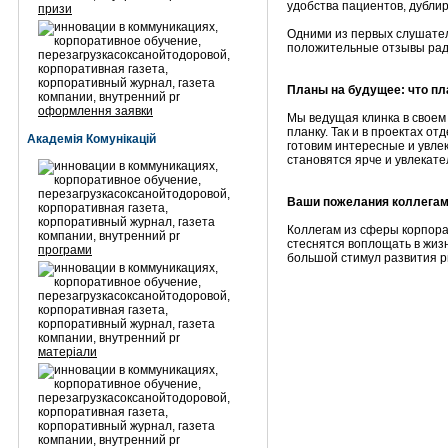
удобства пациентов, дублир
призи
Одними из первых слушателе
положительные отзывы ради
Планы на будущее: что пл
оформлення заявки
Мы ведущая клинка в своем
планку. Так и в проектах о
Академія Комунікацій
готовим интересные и увле
становятся ярче и увлекате
Ваши пожелания коллегам
Коллегам из сферы корпора
стеснятся воплощать в жиз
програми
большой стимул развития р
матеріали