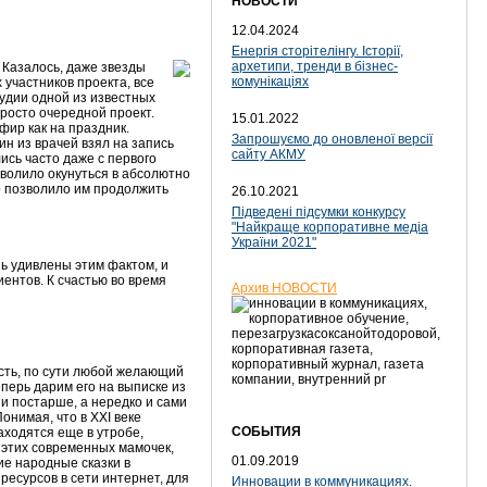
НОВОСТИ
12.04.2024
Енергія сторітелінгу. Історії,
архетипи, тренди в бізнес-
 Казалось, даже звезды
комунікаціях
 участников проекта, все
тудии одной из известных
росто очередной проект.
15.01.2022
фир как на праздник.
Запрошуємо до оновленої версії
ин из врачей взял на запись
сайту АКМУ
ись часто даже с первого
озволило окунуться в абсолютно
о позволило им продолжить
26.10.2021
Підведені підсумки конкурсу
"Найкраще корпоративне медіа
України 2021"
нь удивлены этим фактом, и
ентов. К счастью во время
Архив НОВОСТИ
есть, по сути любой желающий
еперь дарим его на выписке из
и постарше, а нередко и сами
нимая, что в XXI веке
СОБЫТИЯ
ходятся еще в утробе,
 этих современных мамочек,
01.09.2019
ие народные сказки в
ресурсов в сети интернет, для
Инновации в коммуникациях.