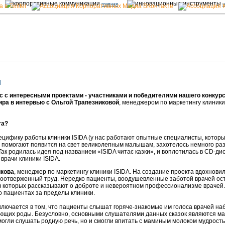
главная
н
и
 с интересными проектами - участниками и победителями нашего конкурс
ира в интервью с Ольгой Трапезниковой
, менеджером по маркетингу клиники
та?
ецифику работы клиники ISIDA (у нас работают опытные специалисты, кото
помогают появится на свет великолепным малышам, захотелось немного раз
ак родилась идея под названием «ISIDA читає казки», и воплотилась в CD-ди
 врачи клиники ISIDA.
икова
, менеджер по маркетингу клиники ISIDA. На создание проекта вдохнов
моотверженный труд. Нередко пациенты, воодушевленные заботой врачей о
в которых рассказывают о доброте и невероятном профессионализме врачей. 
о пациентах за пределы клиники.
ключается в том, что пациенты слышат горяче-знакомые им голоса врачей на
ющих роды. Безусловно, основными слушателями данных сказок являются ма
огли слушать родную речь, но и смогли впитать с маминым молоком мудрость