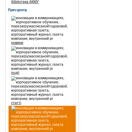
бібліотека АКМУ
Пресцентр
новини
події
статті