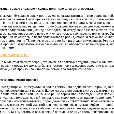
этапы
, самые сложные и самые приятные элементы проекта.
ь идея буквально сразу, поэтому мы не стали затягивать с ее реализацией.
т проект в жизнь. Несмотря на летний период и возможное отсутствие многих
. В это же время к нам обратился наш партнер и мы записываем сказки на с
т нам казалось, что мы делаем что-то большее, более возвышенное, нежели п
вием поддержали инициативу, распределили между собой сказки и ехали на э
ма, другие представляли, что они читают сказку своим детям или внукам. Од
нтеграция моментально позволила вжиться в роль диктора, и сказки записывал
т выступления на ТВ, но никто до этого не был на студии звукозаписи. Это п
е процесс. Безусловно, врачи раскрыли себя с абсолютно новой стороны, эт
хновением.
705606030/sets/isida
но было отключить телефон, это обычная практика в студии. Врачи были оче
у правилу, поскольку должны быть в постоянном телефонном доступе для паци
ситуаций не произошло и ничто не помешало завершить запись.
ия воспринимает проект?
ими докторами, прозвучали на волнах семейного радио по всей Украине, то 
ог присоединиться к проекту. Далее мы создали целый диск со сказками, и т
 пациентам нашей клиники. Мы искренне верим, что новорожденные и малыш
аписанные голосами врачей, которые уже стали родными нашим пациентам. По
бразованию своих малышей, порой даже очень ответственно, пока малыши на
вотику с классической музыкой или аудиокниги. Мы не могли обойти стороной
таким слушателям, а также абсолютно всем, кто желает прослушать украинск
 ISIDA. Мы выложили сказки в общий доступ на один из специализированных 