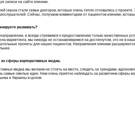
уя записи на сайте клиники.
й сказок стали семьи докторов, которые очень тепло отозвались о проекте.
ослушателей. Сейчас, получаем комментарии от пациентов клиники, которые
анируете развивать?
 направлении, и всегда стремимся к предоставлению только качественных усл
тдела маркетинга, мы никогда не останавливаемся на достигнутом, это не в наш
кательные проекты для наших пациентов. Направления клиники расширяются,
льнее.
 из сферы корпоративных медиа.
тивных медиа мы желаем не стоять на месте, следить за трендами, вдохнов
нь самые смелые идеи. Нам очень приятно наблюдать за развитием сферы ко
ынка и Украины в целом.