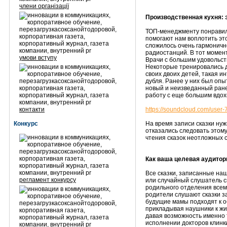
члени організації
Производственная кухня: 
ТОП-менеджменту понравилас
помогают нам воплотить это
сложилось очень гармонично
радиостанций. В тот момен
умови вступу
Врачи с большим удовольст
Некоторые тренировались до
своих двоих детей, такая и
дубля. Ранее у них был опы
новый и неизведанный ране
работу с еще большим вдо
контакти
https://soundcloud.com/user-
Конкурс
На время записи сказки нуж
отказались следовать этом
чтения сказок неотложных 
Как ваша целевая аудитор
Все сказки, записанные наш
регламент конкурсу
или случайный слушатель см
родильного отделения всем
родители слушают сказки з
будущие мамы подходят к о
прикладывая наушники к жи
давая возможность именно 
исполнении докторов клинки