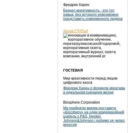
Фредрик Харен
Бизнес-креативность - это тот
навык, без которого невозможно
представить современного лидера
Архив СТАТЬИ
ГОСТЕВАЯ
Мир креативности перед лицом
цифрового хаоса
Фредрик Харен о формуле креатива
и идеальном сценарии жизни
Biosphere Corporation
Ми прийняли виклик поставити
«Біосферу» на один комунікаційний
щабель з P&G, Henkel,
Johnson&Johnson і робимо це через
креатив