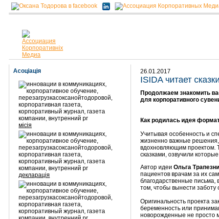
Асоціація
26.01.2017
ISIDA читает сказк
Продолжаем знакомить вас
для корпоративного сувен
Как родилась идея форма
місія
Учитывая особенность и сп
жизненно важные решения, 
вдохновляющим проектом. Т
сказками, озвучили которые
Автор идеи
Ольга Трапезн
пациентов врачам за их са
декларація
благодарственные письма, 
том, чтобы вынести заботу 
Оригинальность проекта за
беременность или принима
новорожденные не просто м