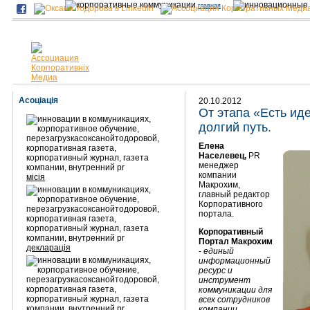
главная
Асоціація
20.10.2012
От этапа «Есть иде
долгий путь.
Елена
Населевец,
PR
менеджер
компании
місія
Макрохим,
главный редактор
Корпоративного
портала.
Корпоративный
Портал Макрохим
декларація
-
единый
информационный
ресурс и
инструмент
коммуникации для
всех сотрудников
компании.