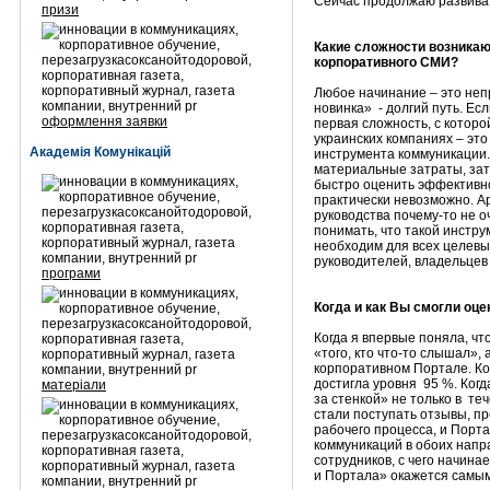
Сейчас продолжаю развива
призи
Какие сложности возникаю
корпоративного СМИ?
Любое начинание – это непр
новинка» - долгий путь. Ес
оформлення заявки
первая сложность, с котор
украинских компаниях – эт
Академія Комунікацій
инструмента коммуникации. 
материальные затраты, зат
быстро оценить эффективно
практически невозможно. А
руководства почему-то не о
понимать, что такой инстр
необходим для всех целевы
руководителей, владельцев
програми
Когда и как Вы смогли оц
Когда я впервые поняла, чт
«того, кто что-то слышал»,
корпоративном Портале. К
достигла уровня 95 %. Ког
матеріали
за стенкой» не только в теч
стали поступать отзывы, п
рабочего процесса, и Порт
коммуникаций в обоих напр
сотрудников, с чего начинае
и Портала» окажется самы