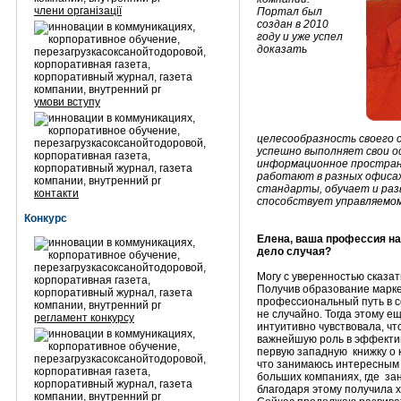
члени організації
Портал был
создан в 2010
году и уже успел
доказать
умови вступу
целесообразность своего
успешно выполняет свои о
информационное пространс
работают в разных офиса
стандарты, обучает и раз
контакти
способствует управляемо
Конкурс
Елена, ваша профессия на
дело случая?
Могу с уверенностью сказат
Получив образование марке
профессиональный путь в с
не случайно. Тогда этому е
регламент конкурсу
интуитивно чувствовала, чт
важнейшую роль в эффектив
первую западную книжку о 
что занимаюсь интересным 
больших компаниях, где за
благодаря этому получила