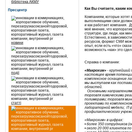
бібліотека АКМУ
Как Вы считаете, каким к
Пресцентр
Компаниям, которые хотят 
выполняющими свои должно
и как работает компания. 
моё мнение, что корпорат
структуре, где люди, как ми
Естественно, в зависимост
ресурсов, формат СМИ може
новини
опыт, если есть «что» сказа
возможность «как» это сдел
Справка о компании:
«Макрохим»
- крупнейший 
події
настоящее время потенци
комплексное оснащение ла
мы выступаем как поставщ
областей.
Основными направлениями
торговля химическими реа
полимерами; торговля мин
статті
проектами по комплексно
лабораторной мебели; IT-
профилактического учреж
«Макрохим» в цифрах:
• более 350 сотрудников (
• около 20 000 клиентов по