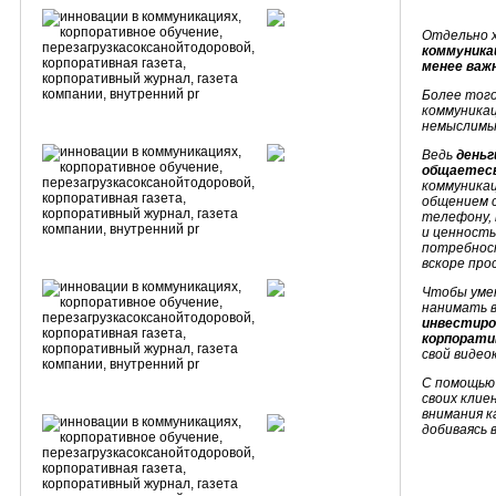
Отдельно х
коммуникац
менее важ
Более того
коммуникац
немыслимы
Ведь
деньг
общаетесь
коммуника
общением 
телефону, 
и ценность
потребнос
вскоре про
Чтобы умен
нанимать в
инвестиров
корпорати
свой видео
С помощью
своих клие
внимания к
добиваясь 