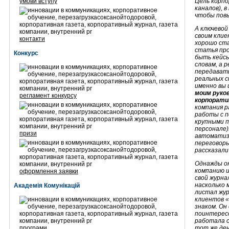
умови вступу
Цель корпо
каналов), 
чтобы повы
А ключевой
своим клие
контакти
хорошо ста
статья про
Конкурс
быть кейсы
словам, а 
передавать
реальных с
именно вы 
моим руко
регламент конкурсу
корпорати
компания 
работы с п
крупными п
персонале)
призи
автоматиз
переговоры
рассказали
Однажды он
компанию и
оформлення заявки
свой журна
насколько 
Академія Комунікацій
листал жур
клиентов «
знаком. Он
поинтересо
работала с
програми
тот же ден