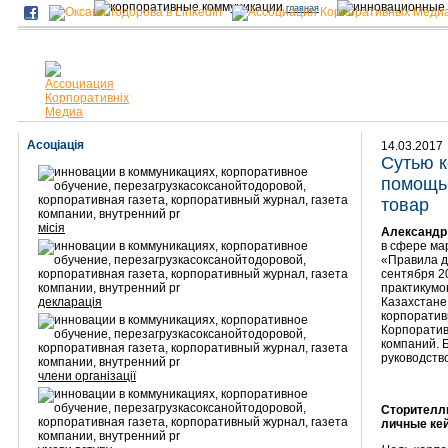
главная
Асоціація
14.03.2017
Сутью 
помощь,
товар
місія
Александр
в сфере ма
«Правила д
сентября 2
практикумо
декларація
Казахстане
корпоратив
Корпоратив
компаний. Б
руководств
члени організації
Сторителл
личные ке