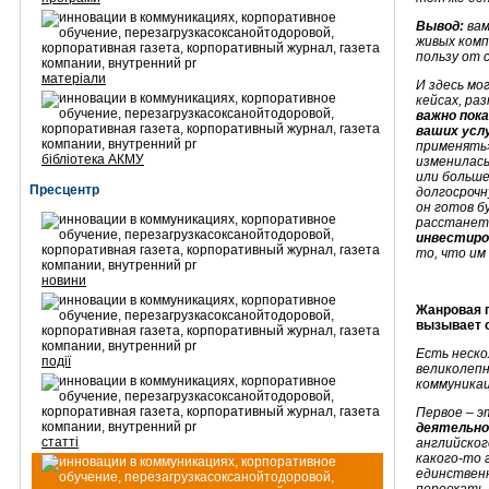
Вывод:
вам
живых комп
пользу от 
матеріали
И здесь мо
кейсах, ра
важно пок
ваших усл
применять»
бібліотека АКМУ
изменилась
или больше
Пресцентр
долгосрочн
он готов б
расстанет
инвестиров
то, что им
новини
Жанровая п
вызывает о
Есть неско
події
великолеп
коммуникац
Первое – 
деятельн
статті
английског
какого-то 
единственн