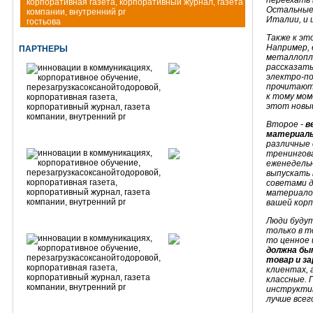
переехать 
Остальные 
Италии, и 
гостьова
Также к эт
Например, 
ПАРТНЕРЫ
металлопл
рассказать
электро-по
прочитают,
к тому мом
этот новый
Второе -
в
материалы
различные 
тренингова
еженедельн
выпускать 
советами д
материало
вашей корп
Люди будут
только в т
то ценное 
должна бы
товар и з
клиентах, 
классные. 
инструкти
лучше всег