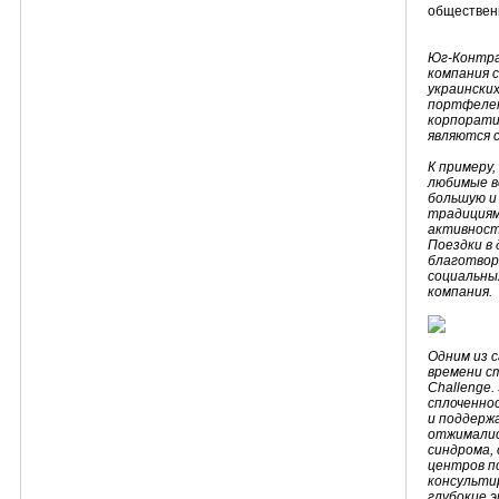
общественн
Юг-Контрак
компания 
украински
портфелем
корпорати
являются 
К примеру,
любимые в
большую и 
традициями
активност
Поездки в 
благотвор
социальны
компания.
Одним из 
времени с
Challenge
сплоченно
и поддерж
отжималис
синдрома,
центров п
консульти
глубокие 