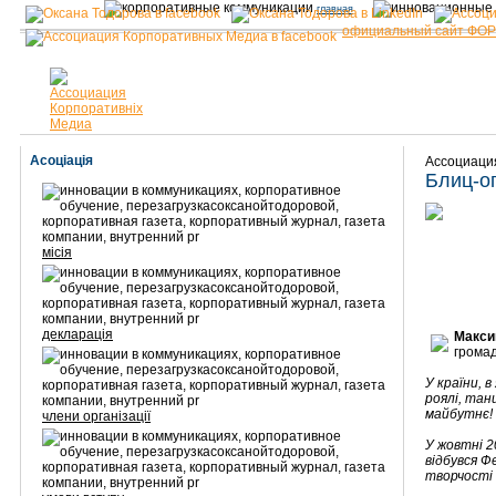
главная
официальный сайт ФО
Асоціація
Ассоциаци
Блиц-о
місія
декларація
Макси
громад
У країни, в
роялі, тан
майбутнє!
члени організації
У жовтні 2
відбувся Ф
творчості