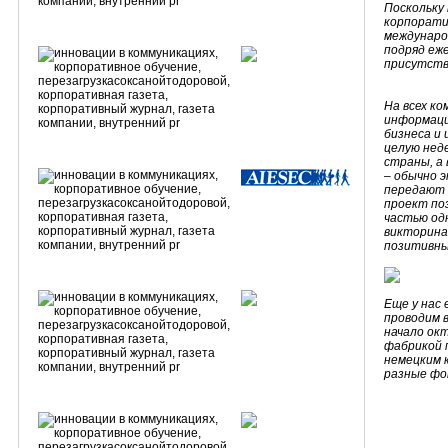
Поскольку 
корпорати
междунаро
подряд еже
присутству
На всех к
информаци
бизнеса и
целую нед
страны, а
– обычно 
передают 
проект по
частью од
викторина
позитивны
Еще у нас 
проводим в
начало ок
фабрикой 
немецким 
разные фо