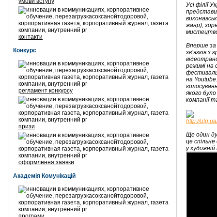
умови вступу
Усі філії У
представил
виконавсь
жанр), хор
мистецтво
контакти
Вперше за 
Конкурс
зв’язків з
відеотранс
режимі на 
фестивальн
на Youtube
голосуванн
регламент конкурсу
якого було
компанії та
http://utg.
призи
Ще один ду
це спільне
у художній
оформлення заявки
Академія Комунікацій
програми