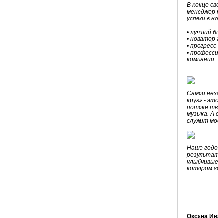
В конце с
менеджер 
успехи в н
• лучший б
• новатор 
• прогресс 
• професс
компании.
Самой нез
круг» - эт
потоке тв
музыка. А
служит мос
Наше годо
результат
улыбчивые
котором го
Оксана Ив