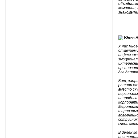
объединяю
компании, 
знакомыми
Юлия Ж
У нас мно
отмечаем Д
нефтяника,
эмоционал
интересны
организат
два депар
Вот, напри
решили от
вместо ск
персональ
попробова
корпорати
Мероприят
и правиль
вовлеченн
сотрудник
очень акти
В Зеленую
позеленели