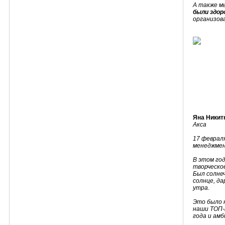
А также м
были здор
организов
Яна Никит
Акса
17 феврал
менеджмен
В этом го
творческо
Был солнеч
солнце, да
утра.
Это было 
наши ТОП-
года и амб