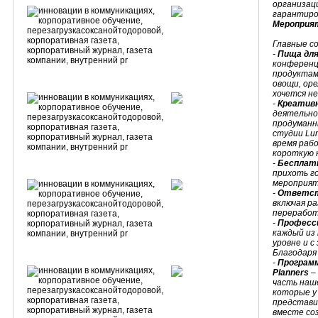
организац
гарантиро
Мероприя
Главные с
-
Пища для
конференц
продуктам
овощи, оре
хочется не
-
Креатив
деятельно
продуманн
студии Lun
время раб
короткую 
-
Бесплатн
прихоть г
мероприят
-
Ответст
включая р
переработ
-
Професс
каждый из
уровне и с
Благодаря 
-
Программ
Planners
– 
часть наше
которые у
представи
вместе со