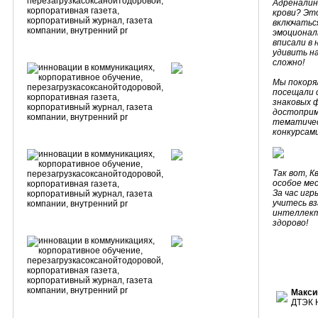
Адреналин,
крови? Эт
включатьс
эмоционал
вписали в 
удивить на
сложно!
Мы покоря
посещали 
знаковых 
достоприм
тематичес
конкурсам
Так вот, К
особое ме
За час игр
учитесь в
интеллект
здорово!
Макси
ДТЭК 