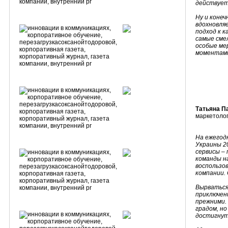
действует
Ну и конеч
вдохновля
подход к 
самые сме
особые ме
моментам
Татьяна П
маркетолог
На ежегод
Украины 20
сервисы
–
команды н
воспользов
компании. 
Вырваться 
приключен
прежними.
градом, но
достигнут