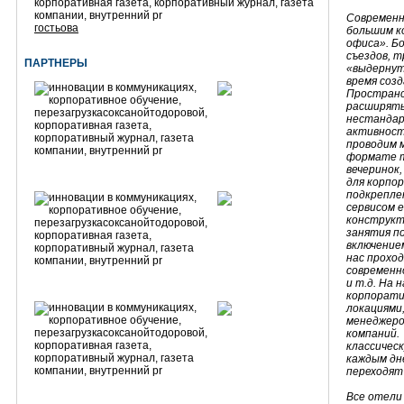
Современн
гостьова
большим к
офиса». Б
съездов, 
ПАРТНЕРЫ
«выдернут
время созд
Пространс
расширять
нестандар
активность
проводим 
формате т
вечеринок
для корпо
подкрепле
сервисом е
конструкт
занятия по
включением
нас прохо
современн
и т.д. На
корпорати
локациями
менеджеро
компаний.
классичес
каждым дн
переходят
Все отел