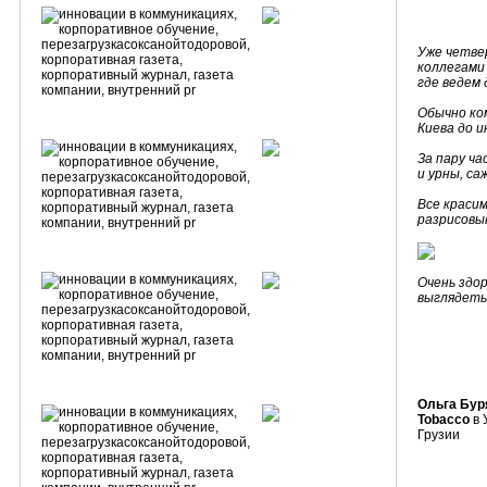
Уже четвер
коллегами 
где ведем 
Обычно ко
Киева до 
За пару ча
и урны, са
Все краси
разрисовы
Очень здор
выглядеть 
Ольга Бур
Tobacco
в 
Грузии