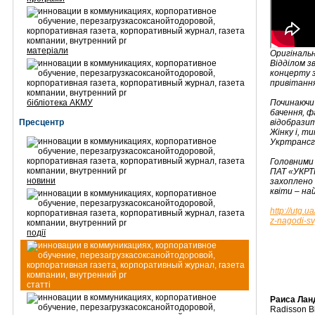
матеріали
Оригінальн
Відділом з
концерту з
привітанн
бібліотека АКМУ
Починаючи 
бачення, ф
Пресцентр
відобразит
Жінку і, т
Укртрансга
Головними
ПАТ «УКРТР
новини
захоплено
квіти – на
http://utg.
z-nagodi-sv
події
статті
Раиса Лан
Radisson Bl