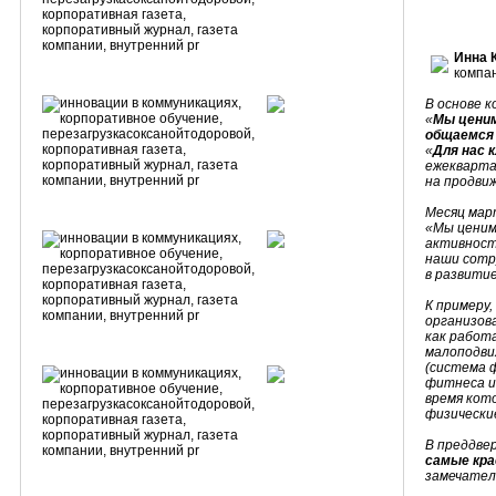
Инна 
компан
В основе к
«
Мы цени
общаемся
«
Для нас 
ежекварта
на продви
Месяц мар
«Мы ценим
активност
наши сотру
в развитие
К примеру
организо
как работ
малоподви
(система 
фитнеса и
время кот
физически
В преддве
самые кра
замечател