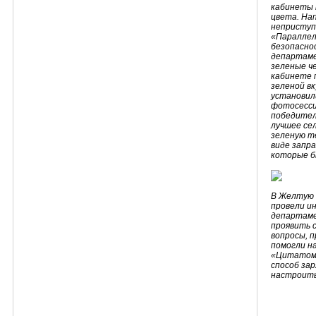
кабинеты 
цвета. На
неприступ
«Параллел
безопасно
департаме
зеленые ч
кабинете 
зеленой вк
установил
фотосесси
победител
лучшее се
зеленую т
виде запра
которые б
В Желтую 
провели и
департаме
проявить 
вопросы, 
помогли н
«Цитатоме
способ за
настроить