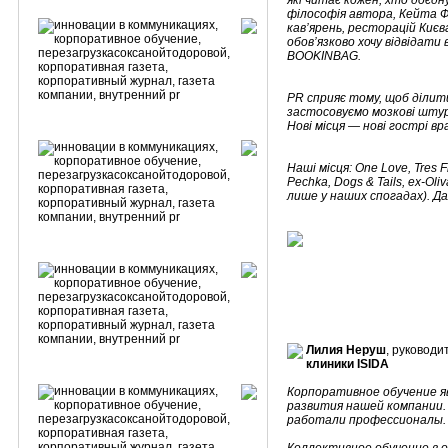
які читає кожен, хто доєдн
філософія автора, Кейта Ф
кав’ярень, ресторацій Києва
обов’язково хочу відвідати 
BOOKINBAG.
PR сприяє тому, щоб ділит
застосовуємо мозкові штурм
Нові місця — нові гострі вр
Наші місця: One Love, Tres F
Pechka, Dogs & Tails, ex-Ol
лише у наших спогадах). Да
Лилия Неруш
, руковод
клиники ISIDA
Корпоративное обучение я
развития нашей компании.
работали профессионалы.