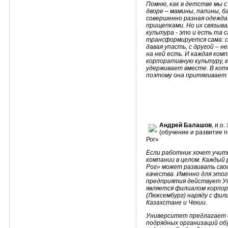
Помню, как в детстве мы с
дворе – мамины, папины, б
совершенно разная одежд
прищепками. Но их связыва
культура - это и есть та 
трансформируется сама: с 
давая упасть, с другой – н
на ней есть. И каждая ко
корпоративную культуру, 
удерживает вместе. В кот
поэтому она притягивает 
Андрей Балашов
, и.о
(обучение и развитие
Рог»
Если работник хочет учитьс
компании в целом. Кажды
Рог» может развивать сво
качества. Именно для этог
предприятия действует У
является филиалом корпо
(Люксембург) наряду с фил
Казахстане и Чехии.
Университет предлагает с
подрядных организаций об