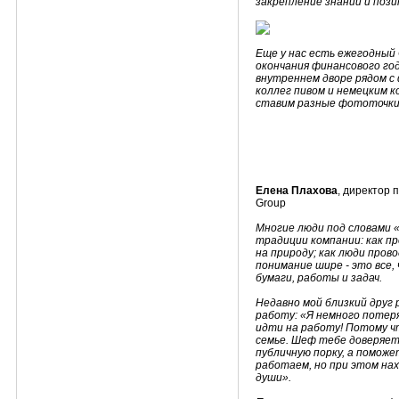
закрепление знаний и поз
Еще у нас есть ежегодный 
окончания финансового год
внутреннем дворе рядом с
коллег пивом и немецким к
ставим разные фототочки
Елена Плахова
, директор
Group
Многие люди под словами 
традиции компании: как пр
на природу; как люди пров
понимание шире - это все,
бумаги, работы и задач.
Недавно мой близкий друг 
работу: «Я немного потеря
идти на работу! Потому чт
семье. Шеф тебе доверяет,
публичную порку, а поможе
работаем, но при этом нах
души».