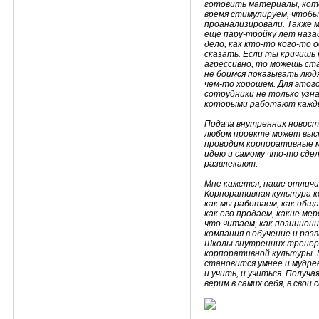
готовить материалы, кото
время стимулируем, чтобы 
проанализировали. Также 
еще пару-тройку лет назад
дело, как кто-то кого-то 
сказать. Если ты кричишь н
агрессивно, то можешь с
не боимся показывать людя
чем-то хорошем. Для этого
сотрудники не только узна
которыми работают кажды
Подача внутренних новосте
любом проекте может выск
проводим корпоративные м
идею и самому что-то сдел
развлекают.
Мне кажется, наше отличие 
Корпоративная культура ко
как мы работаем, как обща
как его продаем, какие ме
что читаем, как позицион
компания в обучение и раз
Школы внутренних тренеро
корпоративной культуры. 
становится умнее и мудре
и учить, и учиться. Получ
верим в самих себя, в свои 