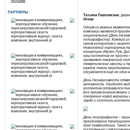
гостьова
ПАРТНЕРЫ
Татьяна Павловская
, дире
Group
Одним из важных моментов
компании являются праздн
национальные (День Незав
полиграфиста). Каждый из
своим колоритом и акцент
Новогодний корпоратив т
концепцию (Мулен Руж, Дис
наш коллектив не просто 
проявляет творческий подх
тематические квесты и пр
каждое такое праздновани
обсуждается ещё не один м
День Независимости отме
активность. Наиболее выд
коллектив отправился поко
Без преувеличения можно 
покорение новой вершины 
заряд и сплотили коллекти
День полиграфиста – праз
празднование традиционно
духе тимбилдинга. Такой 
постоянного саморазвития