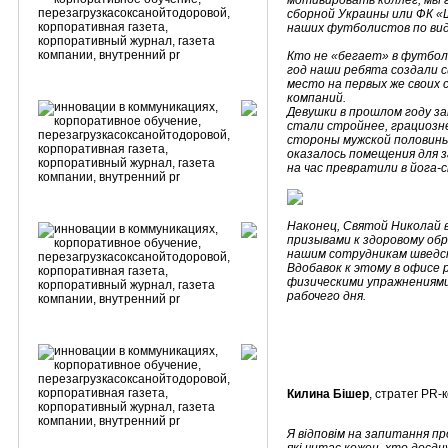
мотивировать коллег, мы 
сборной Украины или ФК «Ш
наших футболистов по вид
Кто не «бегает» в футбол,
год наши ребята создали с
место на первых же своих
компаний.
Девушки в прошлом году за
стали стройнее, грациозн
стороны мужской половины
оказалось помещения для з
на час превратили в йога-
Наконец, Святой Николай в
призывами к здоровому обр
нашим сотрудникам шведск
Вдобавок к этому в офисе
физическими упражнениями
рабочего дня.
Килина Бішер
, стратег PR
Я відповім на запитання про