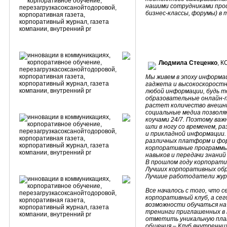
нашими сотрудниками про
бизнес-классы, форумы) в т
Людмила Стеценко
, 
Мы живем в эпоху информа
гаджета и высокоскоростн
любой информации, будь т
образовательные онлайн-п
растет количество внешни
социальные медиа позволяю
коучами 24/7. Поэтому ва
шли в ногу со временем, р
и прикладной информации
различных платформ и фор
корпоративные программы
навыков и передачи знаний 
В прошлом году корпоратив
Лучших корпоративных об
Лучшие работодатели жур
Все началось с того, что 
корпоративный клуб, а сего
возможности обучаться на
тренинги приглашенных в 
отметить уникальную плат
общения – Клуб внутренних