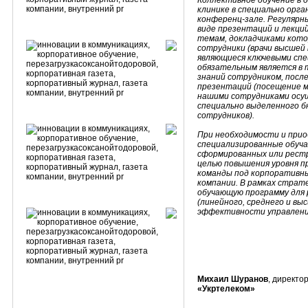
Коллективное обучение в 
клинике в специально орг
конференц-зале. Регуляр
виде презентаций и лекци
темам, докладчиками кото
сотрудники (врачи высшей 
являющиеся ключевыми спе
обязательным является в 
знаний сотрудником, посл
презентаций (посещение 
нашими сотрудниками осущ
специально выделенного б
сотрудников).
При необходимости и прио
специализированные обуч
сформированных или рест
целью повышения уровня п
команды под корпоративны
компании. В рамках страт
обучающую программу для
(линейного, среднего и вы
эффективности управления 
Михаил Шуранов
, директо
«Укртелеком»