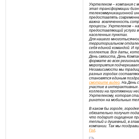
Укртелеком – компания с 
этап трансформации бизн
телекоммуникационной ин
предоставлять современные
важна вовлеченность сотр
процессы. Укртелеком – н
предоставляющий услуги во
населенных пунктах.
Для нашего многотысячног
территориальном отдалени
себя единой командой. И 
коллектив. Все даты, кот
День связиста, День Компа
формате во всех регионал
мероприятия подчеркивает
Независимости мы традиц
разных городах составляю
становятся единым поздра
смотрите видео
. На День
участие в интерактивных 
коллеги на протяжении не
Укртелекому, которая ста
рингтон на мобильных тел
В каком бы городе, городк
обязательно получит подар
что подарит ощущение пр
теплый и душевный, в гла
компании. Так мы поздрави
Год
.