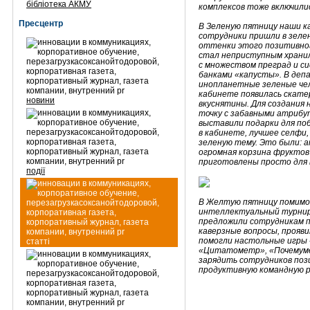
бібліотека АКМУ
комплексов тоже включилис
Пресцентр
В Зеленую пятницу наши к
сотрудники пришли в зелен
оттенки этого позитивно
стал неприступным храни
с множеством преград и с
банками «капусты». В де
инопланетные зеленые чел
кабинете появилась скате
новини
вкуснятины. Для создания
точку с забавными атрибу
выставили подарки для по
в кабинете, лучшее селфи,
зеленую тему. Это были: 
огромная корзина фруктов
приготовлены просто для 
події
В Желтую пятницу помимо
интеллектуальный турнир
предложили сотрудникам п
каверзные вопросы, прояв
помогли настольные игры 
статті
«Цитатометр», «Почемуме
зарядить сотрудников поз
продуктивную командную р