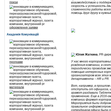
призи
взаимодействию и поддерж
скорость и успешность дв
слаженности работы всег
помощь друг другу в нужны
оформлення заявки
Академія Комунікацій
Юлия Жаткина
, PR-дир
У нас много корпоративны
програми
рождения компании, в сент
периодически проводим эм
помощью интересных корп
организатором всех этих 
департамента – HR и PR.
Вот, например, в прошлом 
матеріали
отступить от официоза, и
грамот раздавали Таблетк
применению. Еще в 2016-о
компании формат корпора
Мероприятия были доброво
правильное информсопрово
сотрудников офиса была с