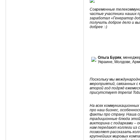
Современные телекоммуник
частые участники наших п
заработал «Генератор доб
получить доброе дело и вы
добрее :-)
Ольга Буряк
, менедже
Украине, Молдове, Арм
Поскольку мы международна
мероприятий, связанных с
второй год подряд ежемеся
присутствует Imperial Tob
На всех коммуникационных
про наш бизнес, особенно
факты про страну. Наша 
традиционные блюда этой 
викторина с подарками – 
нам передают коллеги из 
позволяет рассказать колл
крупнейших мировых компа