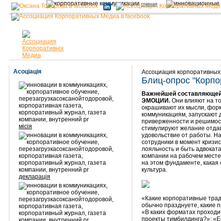
главная
Асоціація
Ассоциация корпоративных
Блиц-опрос "Корпо
Важнейшей составляющей 
ЭМОЦИИ.
Они влияют на то,
окрашивают их мысли, форм
коммуникациям, запускают 
приверженности и решимост
місія
стимулируют желание отдав
удовольствие от работы. На
сотрудники в момент кризи
лояльность и быть адвоката
компании на рабочем месте
на этом фундаменте, какая
культура.
декларація
«Какие корпоративные трад
обычно празднуете, какие 
«В каких форматах проходи
проекты тимбилдинга?»; «Е