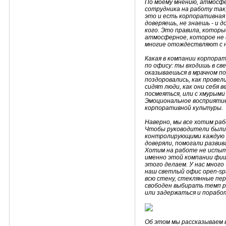
По моему мнению, атмосфе
сотрудника на работу так,
это и есть корпоративная
доверяешь, не знаешь - и д
кого. Это правила, котор
атмосферное, которое не 
многие отождествляют с 
Какая в компании корпорат
по офису: ты входишь в с
оказываешься в мрачном п
поздоровались, как прове
сидят люди, как они себя 
посмеяться, или с хмурым
Эмоциональное восприятие
корпоративной культуры.
Наверно, мы все хотим раб
Чтобы руководители были
контролирующими каждую м
доверяли, помогали разви
Хотим на работе не испы
именно этой компании фиш
этого делаем. У нас много
наш светлый офис open-sp
всю стену, стеклянные пе
свободен выбирать темп р
или задержаться и порабо
Об этом мы рассказываем 