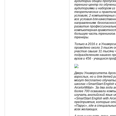
аудиторий общей пропускно
тренинг-центр по обучени
аудиториями и набором из
теоретических и практиче
условиях; 2 компьютерных 
все условия для качествен
направлениям: безопаснос
развитие профессиональных
компьютерная грамотност
большую часть тренингов
тренеры.
Только в 2016 г. в Униве
проведено около 3 тысяч 
участие свыше 31 тысячи ч
подразделениях нашего п
вузов и 456 - учащихся пр
Двери Университета Арсе
взрослых, но и для детей 
могут бесплатно обучатьс
школах «SmartStart English wi
ArcelorMittal». За два года
более 700 осваивали комп
изучать английский язык 
«SmartStart English with Ar
предприятия, которые от
«Парус», где в специальны
всех желающих.