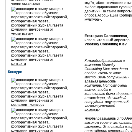
код?»; «Как в компании от
члени організації
ли брендированная сувенир
дарить?» На такие вопросы
опроса Ассоциации Корпор
культура».
умови вступу
Екатерина Балановская
,
исполнительный директор
Viostsky Consulting Kiev
Командообразованию в
контакти
компании Visotsky
Consulting Kiev отведено
Конкурс
особое, очень важное
место. Ведь сотрудники -
главная ценность
компании. Потому очень
важно, чтобы в
коллективе была здоровая
атмосфера, где каждый
сотрудник ощущает себя
регламент конкурсу
частью успешной
команды.
Чтобы развивать и поддер
высоком уровне, мы орган
экстрима. Это походы в го
прохождение веревочной т