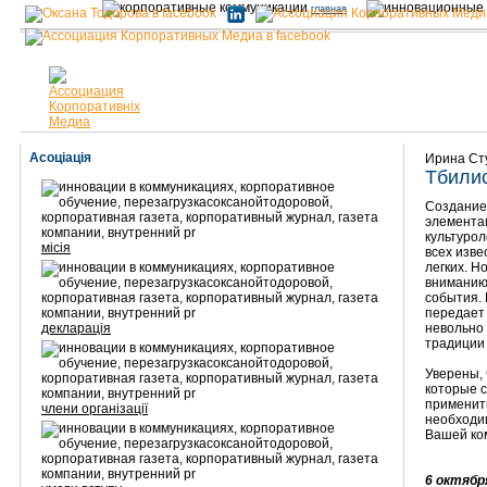
главная
Асоціація
Ирина Ст
Тбили
Создание 
элемента
культуро
місія
всех изве
легких. Н
вниманию
события.
передает 
декларація
невольно 
традиции 
Уверены,
которые 
применить
члени організації
необходим
Вашей ком
6 октябр