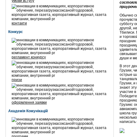
умови вступу
состоялс
приуроче
Обычно сю
прочувств
контакти
субботу о
другой, н
Конкурс
Тбилиси. 
и торгово
праздник 
празднику
удивитель
связывает
регламент конкурсу
души и ме
В этот де
Грузии, ч
острые ша
танцевали
призи
Грузии, и
знают эту
участие в
Победител
праздника
оформлення заявки
Грузию: о
авиакомпа
Академія Комунікацій
школа гру
несколько
написать 
програми