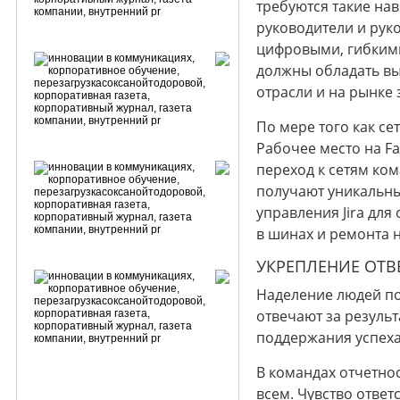
требуются такие на
руководители и рук
цифровыми, гибкими
должны обладать выс
отрасли и на рынке 
По мере того как с
Рабочее место на Fac
переход к сетям ко
получают уникальны
управления Jira дл
в шинах и ремонта н
УКРЕПЛЕНИЕ ОТВ
Наделение людей по
отвечают за результ
поддержания успеха
В командах отчетно
всем. Чувство отве