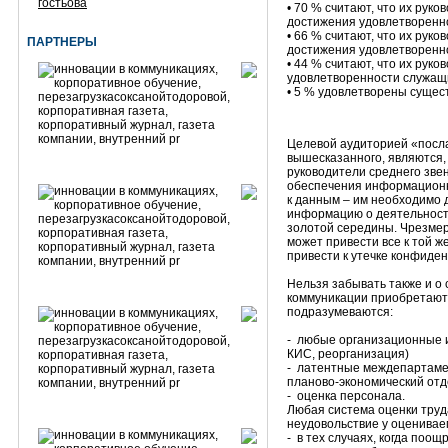
гостьова
• 70 % считают, что их рук
достижения удовлетворенн
• 66 % считают, что их рук
ПАРТНЕРЫ
достижения удовлетворенн
• 44 % считают, что их рук
удовлетворенности служащ
• 5 % удовлетворены сущес
Целевой аудиторией «посла
вышесказанного, являются,
руководители среднего зве
обеспечения информационн
к данным – им необходимо
информацию о деятельности
золотой середины. Чрезме
может привести все к той ж
привести к утечке конфиде
Нельзя забывать также и о
коммуникации приобретают
подразумеваются:
- любые организационные 
КИС, реорганизация)
- латентные междепартамен
планово-экономический от
- оценка персонала.
Любая система оценки труд
неудовольствие у оценивае
- в тех случаях, когда поо