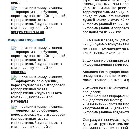
стратегия далеко не всегд
призи
взаимодействия с заинтере
(собственниками, потребит
территориальными общинами
придают большого значения
лучшей коммуникативной п
информационной тени». Не
информационным сопровожд
оформлення заявки
осознают те из них, кто:
Академія Комунікацій
1. Оказался перед лицом к
инициируемых конкурентам
мотивам («покушение» на а
или «первых лиц» и т. п.).
2. Динамично развивается и
информационная закрытост
програми
Аналогичная ситуация набл
коммуникативной политики
может осуществляться в 4 
• межличностные контакты 
процессов;
• официальная информация 
общедоступном месте);
матеріали
• базы знаний (система Kn
• внутренний PR - целенап
информационное воздейств
Сон разума порождает чуд
допустить руководитель к
формирования внутренней к