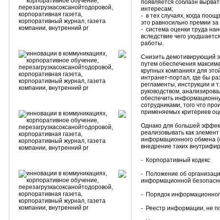
появляется соблазн вырва
интересам;
- в тех случаях, когда поо
это равносильно премии за
- система оценки труда нан
вследствие чего ухудшаетс
работы.
Снизить демотивирующий э
путем обеспечения максим
крупных компаниях для это
интранет-портал, где бы р
регламенты, инструкции и т
руководством, анализирова
обеспечить информационну
сотрудниками, того что про
применяемых критериев оц
Однако для большей эффек
реализовывать как элемен
информационного обмена (с
внедрение таких внутрифир
- Корпоративный кодекс
- Положение об организаци
информационной безопасн
- Порядок информационног
- Реестр информации, не 