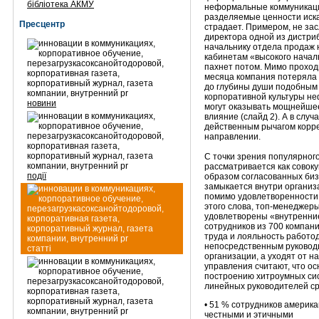
бібліотека АКМУ
неформальные коммуникаци
разделяемые ценности иск
Пресцентр
страдает. Примером, не з
директора одной из дистри
начальнику отдела продаж н
кабинетам «высокого началь
пахнет потом. Мимо проход
месяца компания потеряла 
до глубины души подобным 
корпоративной культуры н
новини
могут оказывать мощнейше
влияние (слайд 2). А в слу
действенным рычагом корр
направлении.
С точки зрения популярног
рассматривается как совок
події
образом согласованных биз
замыкается внутри организ
помимо удовлетворенности
этого слова, топ-менеджер
удовлетворены «внутренние 
сотрудников из 700 компан
труда и лояльность работо
непосредственным руководи
статті
организации, а уходят от н
управления считают, что о
построению хитроумных сист
линейных руководителей ср
• 51 % сотрудников америк
честными и этичными