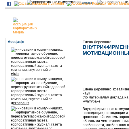
главная
Асоціація
Елена Деревянко
ВНУТРИФИРМЕНН
МОТИВАЦИОННЫ
місія
Елена Деревянко, креативны
наук
(по материалам доклада н
культура»)
декларація
Внутрифирменные коммуни
восходящие, нисходящие и 
кровеносной системы корпо
обычными межличностными 
особенности, как большая 