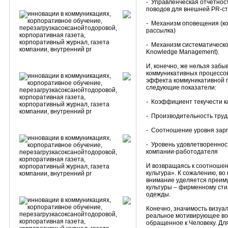
- Управленческая отчетно
поводов для внешней PR-cт
- Механизм оповещения (к
рассылка)
- Механизм систематическо
Knowledge Management).
И, конечно, же нельзя забы
коммуникативных процессов
эффекта коммуникативной п
следующие показатели:
- Коэффициент текучести к
- Производительность труд
- Соотношение уровня зар
- Уровень удовлетвореннос
компании-работодателя
И возвращаясь к соотноше
культура». К сожалению, во
внимание уделяется преим
культуры – фирменному сти
одежды.
Конечно, значимость визуа
реальное мотивирующее воз
обращенное к Человеку. Для