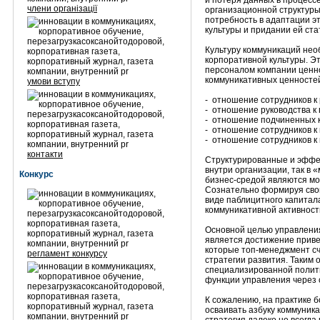
и потеря данных в процесс
члени організації
организационной структуры
потребность в адаптации э
культуры и придании ей ст
Культуру коммуникаций нео
корпоративной культуры. Эт
персоналом компании ценн
коммуникативных ценностей,
умови вступу
- отношение сотрудников к 
- отношение руководства к
- отношение подчиненных к
- отношение сотрудников к 
- отношение сотрудников к
контакти
Структурированные и эффе
внутри организации, так в 
Конкурс
бизнес-средой являются м
Сознательно формируя свой
виде паблицитного капитала
коммуникативной активности
Основной целью управлен
является достижение прив
которые топ-менеджмент сч
регламент конкурсу
стратегии развития. Таким
специализированной полит
функции управления через с
К сожалению, на практике 
осваивать азбуку коммуник