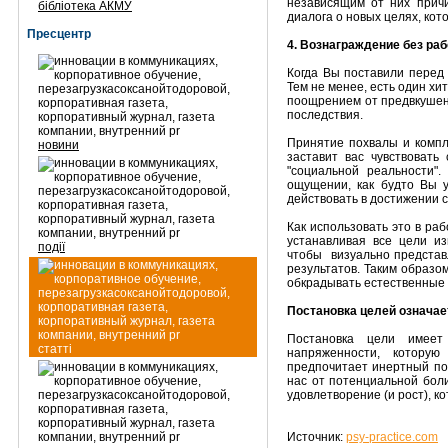
независящим от них причи
бібліотека АКМУ
диалога о новых целях, кот
Пресцентр
4. Вознаграждение без ра
Когда Вы поставили перед 
Тем не менее, есть один хи
поощрением от предвкушен
последствия.
Принятие похвалы и компли
новини
заставит вас чувствовать
"социальной реальности"
ощущении, как будто Вы 
действовать в достижении с
Как использовать это в ра
устанавливая все цели и
події
чтобы визуально представ
результатов. Таким образо
обкрадывать естественные 
Постановка целей означает
Постановка цели имеет
статті
напряженности, которую
предпочитает инертный по
нас от потенциальной бол
удовлетворение (и рост), к
Источник:
psy-practice.com