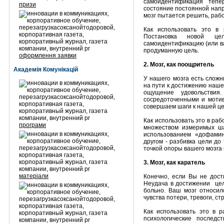
самоидентификация тепе
призи
состояние постоянной нап
мозг пытается решить, раб
Как использовать это в 
Постановка новой це
самоидентификацию (или ва
продуманную цель.
оформлення заявки
2. Мозг, как поощритель
Академія Комунікацій
У нашего мозга есть слож
на пути к достижению наше
ощущение удовольствия
сосредоточенными и мотив
совершаем шаги к нашей це
Как использовать это в ра
програми
множеством измеримых ша
использованием «дофамин
другом - разбивка цели до
точкой опоры вашего мозга 
3. Мозг, как каратель
матеріали
Конечно, если Вы не дост
Неудача в достижении цел
больно. Ваш мозг относил
чувства потери, тревоги, ст
Как использовать это в р
психологические послед