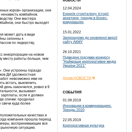
НОВОСТИ
12.04.2024
ных коров» организации, они
Енергія сторітелінгу. Історії,
ю ненависть комбайнов.
архетипи, тренди в бізнес-
водству. Они мастера
комунікаціях
омбайнов, они быстро выходят
15.01.2022
я может дать в виде
Запрошуємо до оновленої версії
йны склонны к
сайту АКМУ
ассов по лидерству,
26.10.2021
сс инкорпорации на новом
Підведені підсумки конкурсу
му месту работы больше, чем
"Найкраще корпоративне медіа
України 2021"
. Они устроены гораздо
иков ДИ (должностная
Архив НОВОСТИ
 работ невозможно ими не
ить встать, выключить
й день закончился, ровно в 9
ятельности, вызывают
СОБЫТИЯ
 зарплаты, если я должен
иде спички: проделал
01.09.2019
е свечи куда более
Инновации в коммуникациях.
Тренды 2020
 положительных качествах и
когда компания прошла период
22.05.2019
Плееры, воспринимающие все
Корпоративная культура
я рыночную ситуацию.