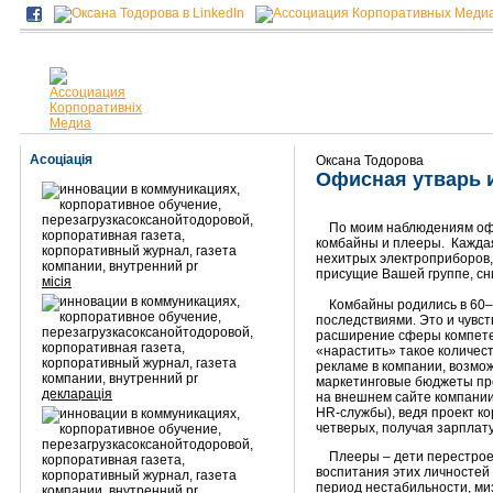
Асоціація
Оксана Тодорова
Офисная утварь и
По моим наблюдениям офи
комбайны и плееры. Каждая
нехитрых электроприборов,
присущие Вашей группе, сн
місія
Комбайны родились в 60–70
последствиями. Это и чувс
расширение сферы компетен
«нарастить» такое количест
рекламе в компании, возмо
маркетинговые бюджеты пр
декларація
на внешнем сайте компании
HR-службы), ведя проект к
четверых, получая зарплату
Плееры – дети перестроечн
воспитания этих личностей 
период нестабильности, ми