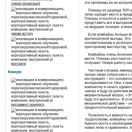
эти проблемы их не коснул
члени організації
Плееры из разряда ТОП-ме
легко находят место в при
Плееры относятся к работе 
представить все в выгодном
на ведущие позиции в иера
умови вступу
Если комбайны больше всег
краткосрочной выгоды. Это
основательному и долгосро
ораторскому мастерству, т
Комбайны очень болезненно
месте. Плееры расстаются с
получают. Новую работу нах
контакти
Частным случаем, имеющим 
Конкурс
проще своих собратьев и с 
инструкция) – это основопо
воспринимается. Они, к при
компьютер и начать одевать
завтра я буду на рабочем 
меркантильный вопрос: «Эт
буду это выполнять». В отл
механическое действие – она
регламент конкурсу
предпочтительный вариант
Полезность и важность нал
трудоголизме, комбайны оч
бурного роста и необходим
новое легко и гармонично,