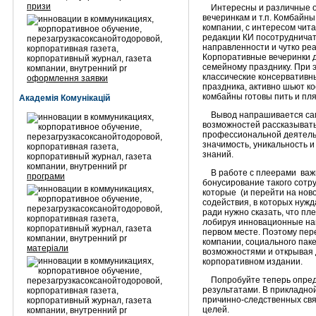
призи
Интересны и различные от
вечеринкам и т.п. Комбайн
компании, с интересом чит
редакции КИ посотрудничат
направленности и чутко ре
Корпоративные вечеринки д
семейному празднику. При 
классические консервативны
оформлення заявки
праздника, активно шьют ко
комбайны готовы пить и пл
Академія Комунікацій
Вывод напрашивается сам с
возможностей рассказывать
профессиональной деятельн
значимость, уникальность 
знаний.
В работе с плеерами важно
програми
бонусирование такого сотр
которые (и перейти на нов
содействия, в которых нуж
ради нужно сказать, что пл
лобируя инновационные нап
первом месте. Поэтому пер
компании, социального паке
матеріали
возможностями и открывая 
корпоративном издании.
Попробуйте теперь определ
результатами. В прикладной
причинно-следственных свя
целей.