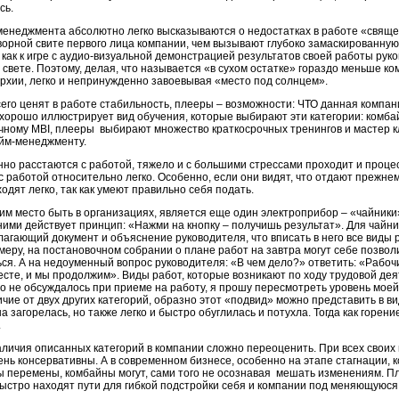
ись.
неджмента абсолютно легко высказываются о недостатках в работе «священ
дворной свите первого лица компании, чем вызывают глубоко замаскированну
как к игре с аудио-визуальной демонстрацией результатов своей работы руко
 свете. Поэтому, делая, что называется «в сухом остатке» гораздо меньше к
рхии, легко и непринужденно завоевывая «место под солнцем».
о ценят в работе стабильность, плееры – возможности: ЧТО данная компани
 хорошо иллюстрирует вид обучения, которые выбирают эти категории: комба
чному MBI, плееры выбирают множество краткосрочных тренингов и мастер кл
айм-менеджменту.
 расстаются с работой, тяжело и с большими стрессами проходит и проце
 работой относительно легко. Особенно, если они видят, что отдают прежне
одят легко, так как умеют правильно себя подать.
место быть в организациях, является еще один электроприбор – «чайники»
ними действует принцип: «Нажми на кнопку – получишь результат». Для чайн
лагающий документ и объяснение руководителя, что вписать в него все виды
меру, на постановочном собрании о плане работ на завтра могут себе позвол
ся. А на недоуменный вопрос руководителя: «В чем дело?» ответить: «Рабочи
месте, и мы продолжим». Виды работ, которые возникают по ходу трудовой де
о не обсуждалось при приеме на работу, я прошу пересмотреть уровень моей
ичие от двух других категорий, образно этот «подвид» можно представить в в
 загорелась, но также легко и быстро обуглилась и потухла. Тогда как горени
.
ичия описанных категорий в компании сложно переоценить. При всех своих
ень консервативны. А в современном бизнесе, особенно на этапе стагнации, 
ы перемены, комбайны могут, сами того не осознавая мешать изменениям. 
 быстро находят пути для гибкой подстройки себя и компании под меняющуюс