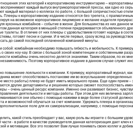
ношения этих категорий к корпоративному инструментарию – корпоративны
ы воспринимают каждый выпуск внутрикорпоративной прессы, как одно из се
ают каждый материал о коллегах по работе, с большой сопричастностью откл
ь. Плееры к корпоративному изданию относятся без трепета, с прагматичны
агируя на возможное корпоративное лицемерие и желание издателя приукрас
ля кухонных комбайнов – событие в жизни. Для большинства из них данное 
этом данная категория в меньшей степени придерживается объявленного дре
е туалеты. В отличие от них плееры с удовольствием готовят наряды в соот
стюмы, готовят песни и сценки. И в числе первых, сразу вслед за руководством
ясать до самой последней оплаченной компанией минуты.
обой: комбайнам необходимо повышать гибкость и мобильность. К примеру
 о своих ноу-хау. В связи с большой зоной компетенции и собственными раз
ости комбайны очень неохотно делятся знаниями. Таким образом, по их мн
и незаменимость. Поэтому корпоративное издание в данном случае служит и
 повышение лояльности к компании. К примеру, корпоративный журнал, ка
удника может способствовать постановке им во всеуслышание определенных 
ое место работы) плеер не будет иметь морального права. Еще один прием –
даются другие департаменты и решению которых сможет поспособствать име
ееры – очень ценный ресурс компании. Именно они развивают бизнес, чувств
равления деятельности и методы работы. При этом для них величина зарпла
еманиваются они обычно с помощью наживки в виде более статусной должнос
та и возможностей обучаться за счет компании. Удержать плеера в организа
дополнительное поле для их самореализации, например, с помощью персона
ить, какой стиль преобладает у вас, какую роль вы играете с большим удо
 части - в работе в качестве руководителя данная категоризация дает ключ 
зей и мотивации. Все это позволит Вам лучше понимать своих коллег и доби