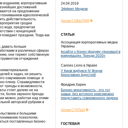
м изданиям, корпоративным
24.04.2019
рьезнейших достижений
Эффект Медичи
икаются на предложение
м пониманием идеологической
ить действительность.
Архив СОБЫТИЯ
мероприятие сродни
сс-кода, предпочитая
ветствии с концепцией
СТАТЬИ
 покидают праздник. Тогда как
Ассоциация корпоративных медиа
Украины
, давать больше
работками в различных сферах
Інсайти з бізнес-форуму «Інновації в
ению, они теряют собственную
комунікаціях. Тренди 2020»
нструментом отчуждения
Cannes Lions в Україні
к нематериальное
У Києві відбувся IV Форум
целей и задач, не решить
Креативних Індустрій
 это озвучивание помощи и
нно плеер. Справедливости
Фредрик Харен
уют тренды и возможности,
ты стоит далеко не на
Бизнес-креативность - это тот
ти, более звучного бренда
навык, без которого невозможно
ции можно, работая над этими
представить современного лидера
льной авторской рубрики в
Архив СТАТЬИ
вольствием и большими
к пониманию психологии,
ваться поставленных бизнес-
ГОСТЕВАЯ