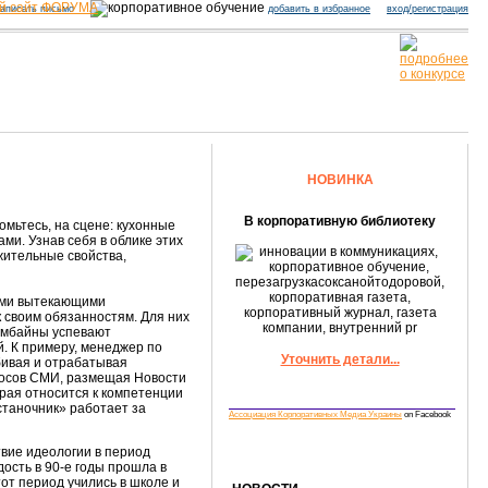
й сайт ФОРУМА
аписать письмо
добавить в избранное
вход/регистрация
НОВИНКА
В корпоративную библиотеку
мьтесь, на сцене: кухонные
и. Узнав себя в облике этих
жительные свойства,
семи вытекающими
 своим обязанностям. Для них
комбайны успевают
й. К примеру, менеджер по
Уточнить детали...
бивая и отрабатывая
росов СМИ, размещая Новости
рая относится к компетенции
станочник» работает за
Ассоциация Корпоративных Медиа Украины
on Facebook
вие идеологии в период
ость в 90-е годы прошла в
от период учились в школе и