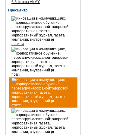
бібліотека АКМУ
Пресцентр
новини
події
статті