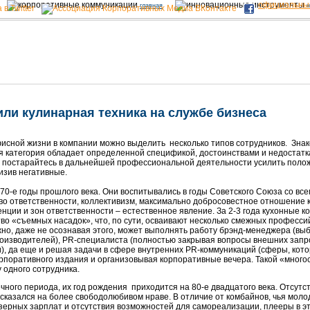
официальны
главная
н
ли кулинарная техника на службе бизнеса
сной жизни в компании можно выделить несколько типов сотрудников. Знако
 категория обладает определенной спецификой, достоинствами и недостаткам
 постарайтесь в дальнейшей профессиональной деятельности усилить поло
изив негативные.
-е годы прошлого века. Они воспитывались в годы Советского Союза со в
тво ответственности, коллективизм, максимально добросовестное отношение к
ции и зон ответственности – естественное явление. За 2-3 года кухонные 
во «съемных насадок», что, по сути, осваивают несколько смежных професси
жно, даже не осознавая этого, может выполнять работу брэнд-менеджера (вы
оизводителей), PR-специалиста (полностью закрывая вопросы внешних зап
), да еще и решая задачи в сфере внутренних PR-коммуникаций (сферы, кото
орпоративного издания и организовывая корпоративные вечера. Такой «много
 одного сотрудника.
ого периода, их год рождения приходится на 80-е двадцатого века. Отсутст
сказался на более свободолюбивом нраве. В отличие от комбайнов, чья молод
зерных зарплат и отсутствия возможностей для самореализации, плееры в эт