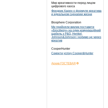
Мир креативности перед лицом
цифрового хаоса
Фредрик Харен о формуле креатива
и идеальном сценарии жизни
Biosphere Corporation
Ми прийняли виклик поставити
«Біосферу» на один комунікаційний
щабель з P&G, Henkel,
Johnson&Johnson і робимо це через
креатив
CooperHunter
Секрети успіху Cooper&Hunter
Архив ГОСТЕВАЯ